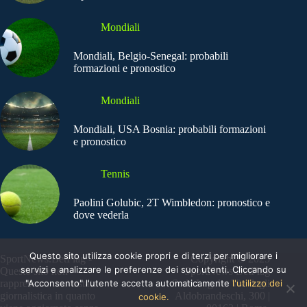
Mondiali
Mondiali, Belgio-Senegal: probabili
formazioni e pronostico
Mondiali
Mondiali, USA Bosnia: probabili formazioni
e pronostico
Tennis
Paolini Golubic, 2T Wimbledon: pronostico e
dove vederla
Questo sito utilizza cookie propri e di terzi per migliorare i
SportNews.BetFlag -
Copyright © 2025
servizi e analizzare le preferenze dei suoi utenti. Cliccando su
Questo sito non
SportNews BetFlag
"Acconsento" l'utente accetta automaticamente
l'utilizzo dei
rappresenta una testata
Sede Legale: Via degli
giornalistica in quanto
Aldobrandeschi, 300 |
cookie.