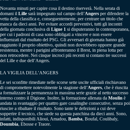
Novanta minuti per capire cosa il destino riserverà. Nella serata di
domani il
Lille
sarà impegnato sul campo dell’
Angers
per difendere la
vetta della classifica e, conseguentemente, per centrare un titolo che
manca da dieci anni. Per evitare accordi preventivi, tutti gli incontri
della giornata conclusiva di
Ligue 1
si disputeranno in contemporanea,
per cui i padroni di casa sono obbligati a vincere e non essere
influenzati dal risultato del PSG. Gli avversari di giornata hanno già
raggiunto il proprio obiettivo, quindi non dovrebbero opporre grande
resistenza, mentre i parigini affronteranno il Brest, in piena lotta per
non retrocedere. Nei cinque incroci più recenti si contano tre successi
del Lille e due dell’Angers.
LA VIGILIA DELL’ANGERS
Le sei sconfitte rimediate nelle scorse sette uscite ufficiali rischiavano
di compromettere notevolmente la stagione dell’
Angers
, che è riuscita
a formalizzare la permanenza in massima serie grazie al netto successo
interno contro il Digione. Inoltre, la formazione allenata da
Moulin
è
andata in svantaggio per quattro gare casalinghe consecutive, senza poi
riuscire a ribaltare il risultato. Sono tante le defezioni a cui deve
sopperire il tecnico, che siede su questa panchina da dieci anni. Sono,
infatti, indisponibili Alioui, Amadou,
Bamba
, Boufal, Coulibaly,
Doumbia
, Ebosse e Traore.