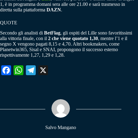
1, è in programma domani sera alle ore 21.00 e sarà trasmesso in
diretta sulla piattaforma
DAZN
.
QUOTE
Secondo gli analisti di
BetFlag
, gli ospiti del Lille sono favoritissimi
alla vittoria finale, con il
2 che viene quotato 1,30
, mentre l’1 e il
segno X vengono pagati 8,15 e 4,70. Altri bookmakers, come
Planetwin365, Sisal e SNAI, propongono il successo esterno
rispettivamente 1,27, 1,29 e 1,28.
Fa
W
Te
X
ce
ha
le
bo
ts
gr
ok
A
a
pp
m
Salvo Mangano