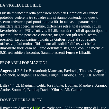
LA VIGILIA DEL LILLE
Questa avvincente lotta per essere nominati Campioni di Francia
potrebbe vedere le tre squadre che si stanno contendendo questo
scettro arrivare a pari punti a quota 80. In tal caso i parametri da
guardare sarebbero, in ordine, differenza reti e goal segnati, i quali
favorirebbero il PSG. Tuttavia, il
Lille
non fa calcoli di questo tipo, in
quanto il primo pensiero è vincere, magari con più reti di scarto
possibili. La compagine guidata da
Galtier
, oltre al suo reparto
offensivo, farà molto affidamento alla solidità difensiva che ha
dimostrato fuori casa nell’arco dell’intera stagione, con una media di
0,61 reti subite a incontro. Saranno assenti
Fonte
e Lihadji.
PROBABILI FORMAZIONI
Angers
(4-2-3-1): Bernardoni; Manceau, Pavlovic, Thomas, Capelle;
Bobichon, Mangani; El Melali, Fulgini, Thioub; Diony. All. Moulin
Lille
(4-4-2): Maignan; Celik, José Fonte, Botman, Mandava; Araujo,
André, Soumaré, Bamba; David, Yilmaz. All. Galtier
DOVE VEDERLA IN TV
Il match tra Angers e
Lille
, valevole per il 38° e ultimo turno di Ligue