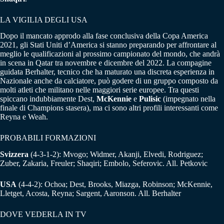
LA VIGILIA DEGLI USA
Dopo il mancato approdo alla fase conclusiva della Copa America
2021, gli Stati Uniti d’America si stanno preparando per affrontare al
meglio le qualificazioni al prossimo campionato del mondo, che andrà
in scena in Qatar tra novembre e dicembre del 2022. La compagine
guidata Berhalter, tecnico che ha maturato una discreta esperienza in
Nazionale anche da calciatore, può godere di un gruppo composto da
molti atleti che militano nelle maggiori serie europee. Tra questi
spiccano indubbiamente Dest,
McKennie
e
Pulisic
(impegnato nella
finale di Champions stasera), ma ci sono altri profili interessanti come
Reyna e Weah.
PROBABILI FORMAZIONI
Svizzera
(4-3-1-2): Mvogo; Widmer, Akanji, Elvedi, Rodriguez;
Zuber, Zakaria, Freuler; Shaqiri; Embolo, Seferovic. All. Petkovic
USA
(4-4-2): Ochoa; Dest, Brooks, Miazga, Robinson; McKennie,
Lletget, Acosta, Reyna; Sargent, Aaronson. All. Berhalter
DOVE VEDERLA IN TV