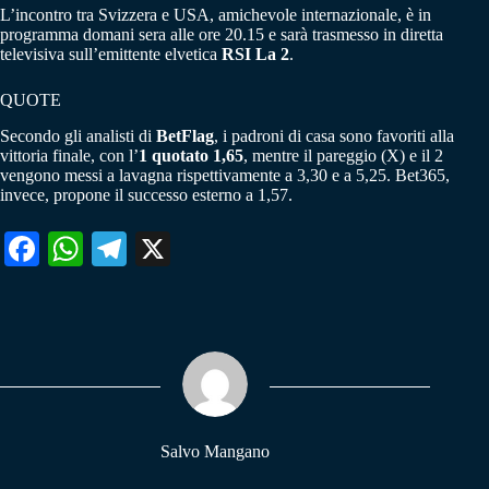
L’incontro tra Svizzera e USA, amichevole internazionale, è in
programma domani sera alle ore 20.15 e sarà trasmesso in diretta
televisiva sull’emittente elvetica
RSI La 2
.
QUOTE
Secondo gli analisti di
BetFlag
, i padroni di casa sono favoriti alla
vittoria finale, con l’
1 quotato 1,65
, mentre il pareggio (X) e il 2
vengono messi a lavagna rispettivamente a 3,30 e a 5,25. Bet365,
invece, propone il successo esterno a 1,57.
Fa
W
Te
X
ce
ha
le
bo
ts
gr
ok
A
a
pp
m
Salvo Mangano