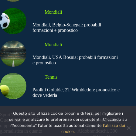
Mondiali
Mondiali, Belgio-Senegal: probabili
formazioni e pronostico
Mondiali
Mondiali, USA Bosnia: probabili formazioni
e pronostico
Tennis
Paolini Golubic, 2T Wimbledon: pronostico e
dove vederla
Questo sito utilizza cookie propri e di terzi per migliorare i
SportNews.BetFlag -
Copyright © 2025
servizi e analizzare le preferenze dei suoi utenti. Cliccando su
Questo sito non
SportNews BetFlag
"Acconsento" l'utente accetta automaticamente
l'utilizzo dei
rappresenta una testata
Sede Legale: Via degli
giornalistica in quanto
Aldobrandeschi, 300 |
cookie.