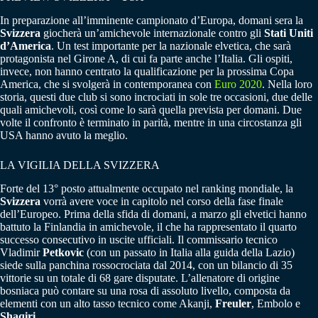
In preparazione all’imminente campionato d’Europa, domani sera la
Svizzera
giocherà un’amichevole internazionale contro gli
Stati Uniti
d’America
. Un test importante per la nazionale elvetica, che sarà
protagonista nel Girone A, di cui fa parte anche l’Italia. Gli ospiti,
invece, non hanno centrato la qualificazione per la prossima Copa
America, che si svolgerà in contemporanea con
Euro 2020
. Nella loro
storia, questi due club si sono incrociati in sole tre occasioni, due delle
quali amichevoli, così come lo sarà quella prevista per domani. Due
volte il confronto è terminato in parità, mentre in una circostanza gli
USA hanno avuto la meglio.
LA VIGILIA DELLA SVIZZERA
Forte del 13° posto attualmente occupato nel ranking mondiale, la
Svizzera
vorrà avere voce in capitolo nel corso della fase finale
dell’Europeo. Prima della sfida di domani, a marzo gli elvetici hanno
battuto la Finlandia in amichevole, il che ha rappresentato il quarto
successo consecutivo in uscite ufficiali. Il commissario tecnico
Vladimir
Petkovic
(con un passato in Italia alla guida della Lazio)
siede sulla panchina rossocrociata dal 2014, con un bilancio di 35
vittorie su un totale di 68 gare disputate. L’allenatore di origine
bosniaca può contare su una rosa di assoluto livello, composta da
elementi con un alto tasso tecnico come Akanji,
Freuler
, Embolo e
Shaqiri
.