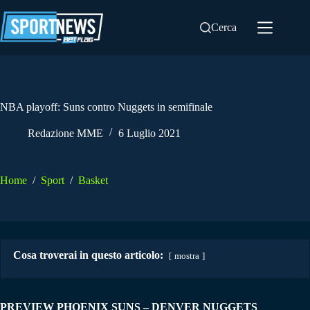
Salta
al
Cerca
contenuto
NBA playoff: Suns contro Nuggets in semifinale
Redazione MME
6 Luglio 2021
Home
/
Sport
/
Basket
Cosa troverai in questo articolo:
mostra
PREVIEW PHOENIX SUNS – DENVER NUGGETS