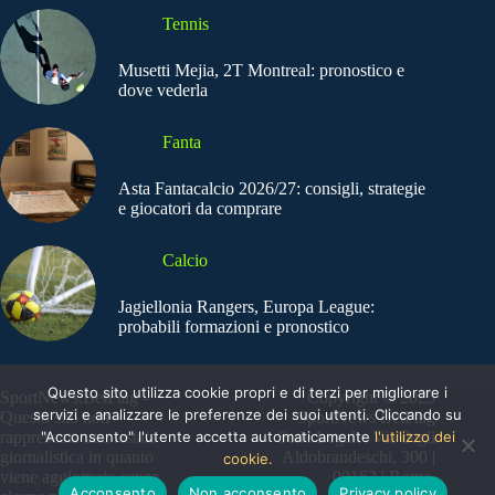
Tennis
Musetti Mejia, 2T Montreal: pronostico e
dove vederla
Fanta
Asta Fantacalcio 2026/27: consigli, strategie
e giocatori da comprare
Calcio
Jagiellonia Rangers, Europa League:
probabili formazioni e pronostico
Questo sito utilizza cookie propri e di terzi per migliorare i
SportNews.BetFlag -
Copyright © 2025
servizi e analizzare le preferenze dei suoi utenti. Cliccando su
Questo sito non
SportNews BetFlag
"Acconsento" l'utente accetta automaticamente
l'utilizzo dei
rappresenta una testata
Sede Legale: Via degli
giornalistica in quanto
Aldobrandeschi, 300 |
cookie.
viene aggiornato senza
00163 | Roma
Acconsento
Non acconsento
Privacy policy