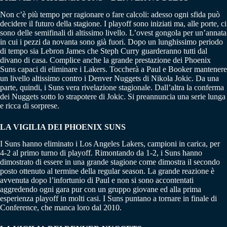
Non c’è più tempo per ragionare o fare calcoli: adesso ogni sfida può
decidere il futuro della stagione. I playoff sono iniziati ma, alle porte, ci
sono delle semifinali di altissimo livello. L’ovest gongola per un’annata
in cui i pezzi da novanta sono già fuori. Dopo un lunghissimo periodo
di tempo sia Lebron James che Steph Curry guarderanno tutti dal
divano di casa. Complice anche la grande prestazione dei Phoenix
Suns capaci di eliminare i Lakers. Toccherà a Paul e Booker mantenere
un livello altissimo contro i Denver Nuggets di Nikola Jokic. Da una
parte, quindi, i Suns vera rivelazione stagionale. Dall’altra la conferma
dei Nuggets sotto lo strapotere di Jokic. Si preannuncia una serie lunga
e ricca di sorprese.
LA VIGILIA DEI PHOENIX SUNS
I Suns hanno eliminato i Los Angeles Lakers, campioni in carica, per
4-2 al primo turno di playoff. Rimontando da 1-2, i Suns hanno
dimostrato di essere in una grande stagione come dimostra il secondo
posto ottenuto al termine della regular season. La grande reazione è
avvenuta dopo l’infortunio di Paul e non si sono accontentati
aggredendo ogni gara pur con un gruppo giovane ed alla prima
esperienza playoff in molti casi. I Suns puntano a tornare in finale di
Conference, che manca loro dal 2010.