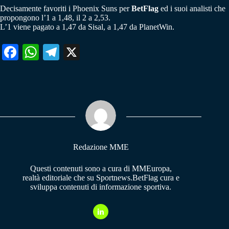
Decisamente favoriti i Phoenix Suns per
BetFlag
ed i suoi analisti che
propongono l’1 a 1,48, il 2 a 2,53.
L’1 viene pagato a 1,47 da Sisal, a 1,47 da PlanetWin.
Fa
W
Te
X
ce
ha
le
bo
ts
gr
ok
A
a
pp
m
Redazione MME
Questi contenuti sono a cura di MMEuropa,
realtà editoriale che su Sportnews.BetFlag cura e
sviluppa contenuti di informazione sportiva.