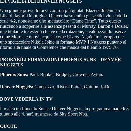
LA VIGILIA DEI DENVER NUGGETS
Una grande prova di forza contro i più quotati Blazers di Damian
Lillard, favoriti in origine. Denver ha smentito gli scettici vincendo la
serie 4-2, nonostante uno spettacolare “Dame Time”. Tutto questo
riuscendo a sopperire alle assenze pesanti di Murray, Barton e Dozier,
due titolari e tre esterni chiave della rotazione, e valorizzando riserve
come Morris, e nuovi acquisti come Rivers. A guidare il gruppo c’è
uno spettacolare Nikola Jokic in formato MVP. I Nuggets puntano al
ritorno alla finale di Conference che manca dal biennio 1975-76.
PROBABILI FORMAZIONI PHOENIX SUNS – DENVER
NUGGETS
Phoenix Suns:
Paul, Booker, Bridges, Crowder, Ayton.
Denver Nuggets:
Campazzo, Rivers, Porter, Gordon, Jokic.
DOVE VEDERLA IN TV
Il match tra Phoenix Suns e Denver Nuggets, in programma martedì 8
giugno alle 4, sarà trasmesso da Sky Sport Nba.
QUOTE