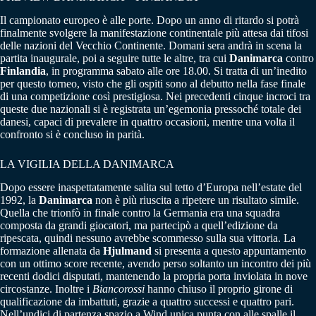
Il campionato europeo è alle porte. Dopo un anno di ritardo si potrà
finalmente svolgere la manifestazione continentale più attesa dai tifosi
delle nazioni del Vecchio Continente. Domani sera andrà in scena la
partita inaugurale, poi a seguire tutte le altre, tra cui
Danimarca
contro
Finlandia
, in programma sabato alle ore 18.00. Si tratta di un’inedito
per questo torneo, visto che gli ospiti sono al debutto nella fase finale
di una competizione così prestigiosa. Nei precedenti cinque incroci tra
queste due nazionali si è registrata un’egemonia pressoché totale dei
danesi, capaci di prevalere in quattro occasioni, mentre una volta il
confronto si è concluso in parità.
LA VIGILIA DELLA DANIMARCA
Dopo essere inaspettatamente salita sul tetto d’Europa nell’estate del
1992, la
Danimarca
non è più riuscita a ripetere un risultato simile.
Quella che trionfò in finale contro la Germania era una squadra
composta da grandi giocatori, ma partecipò a quell’edizione da
ripescata, quindi nessuno avrebbe scommesso sulla sua vittoria. La
formazione allenata da
Hjulmand
si presenta a questo appuntamento
con un ottimo score recente, avendo perso soltanto un incontro dei più
recenti dodici disputati, mantenendo la propria porta inviolata in nove
circostanze. Inoltre i
Biancorossi
hanno chiuso il proprio girone di
qualificazione da imbattuti, grazie a quattro successi e quattro pari.
Nell’undici di partenza spazio a Wind unica punta con alle spalle il