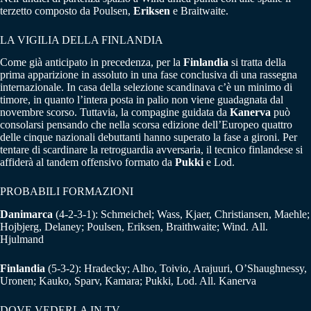
terzetto composto da Poulsen,
Eriksen
e Braitwaite.
LA VIGILIA DELLA FINLANDIA
Come già anticipato in precedenza, per la
Finlandia
si tratta della
prima apparizione in assoluto in una fase conclusiva di una rassegna
internazionale. In casa della selezione scandinava c’è un minimo di
timore, in quanto l’intera posta in palio non viene guadagnata dal
novembre scorso. Tuttavia, la compagine guidata da
Kanerva
può
consolarsi pensando che nella scorsa edizione dell’Europeo quattro
delle cinque nazionali debuttanti hanno superato la fase a gironi. Per
tentare di scardinare la retroguardia avversaria, il tecnico finlandese si
affiderà al tandem offensivo formato da
Pukki
e Lod.
PROBABILI FORMAZIONI
Danimarca
(4-2-3-1): Schmeichel; Wass, Kjaer, Christiansen, Maehle;
Hojbjerg, Delaney; Poulsen, Eriksen, Braithwaite; Wind.
All.
Hjulmand
Finlandia
(5-3-2): Hradecky; Alho, Toivio, Arajuuri, O’Shaughnessy,
Uronen; Kauko, Sparv, Kamara; Pukki, Lod. All. Kanerva
DOVE VEDERLA IN TV