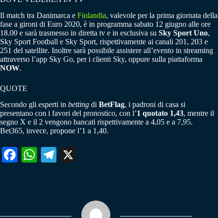
Il match tra Danimarca e
Finlandia
, valevole per la prima giornata della
fase a gironi di Euro 2020, è in programma sabato 12 giugno alle ore
18.00 e sarà trasmesso in diretta tv e in esclusiva su
Sky Sport Uno
,
Sky Sport Football e Sky Sport, rispettivamente ai canali 201, 203 e
251 del satellite. Inoltre sarà possibile assistere all’evento in streaming
attraverso l’app Sky Go, per i clienti Sky, oppure sulla piattaforma
NOW
.
QUOTE
Secondo gli esperti in
betting
di
BetFlag
, i padroni di casa si
presentano con i favori del pronostico, con l’
1 quotato 1,43
, mentre il
segno X e il 2 vengono bancati rispettivamente a 4,05 e a 7,95.
Bet365, invece, propone l’1 a 1,40.
Fa
W
Te
X
ce
ha
le
bo
ts
gr
ok
A
a
pp
m