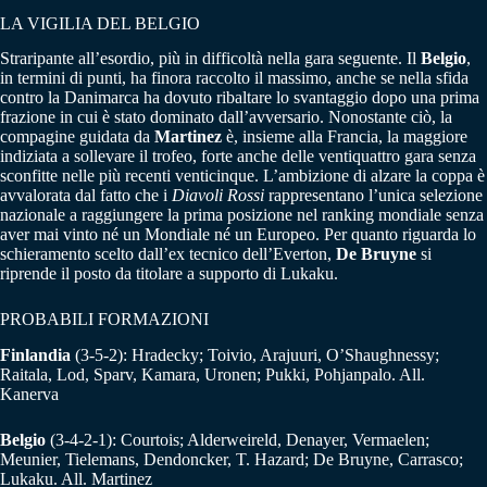
LA VIGILIA DEL BELGIO
Straripante all’esordio, più in difficoltà nella gara seguente. Il
Belgio
,
in termini di punti, ha finora raccolto il massimo, anche se nella sfida
contro la Danimarca ha dovuto ribaltare lo svantaggio dopo una prima
frazione in cui è stato dominato dall’avversario. Nonostante ciò, la
compagine guidata da
Martinez
è, insieme alla Francia, la maggiore
indiziata a sollevare il trofeo, forte anche delle ventiquattro gara senza
sconfitte nelle più recenti venticinque. L’ambizione di alzare la coppa è
avvalorata dal fatto che i
Diavoli Rossi
rappresentano l’unica selezione
nazionale a raggiungere la prima posizione nel ranking mondiale senza
aver mai vinto né un Mondiale né un Europeo. Per quanto riguarda lo
schieramento scelto dall’ex tecnico dell’Everton,
De Bruyne
si
riprende il posto da titolare a supporto di Lukaku.
PROBABILI FORMAZIONI
Finlandia
(3-5-2): Hradecky; Toivio, Arajuuri, O’Shaughnessy;
Raitala, Lod, Sparv, Kamara, Uronen; Pukki, Pohjanpalo. All.
Kanerva
Belgio
(3-4-2-1): Courtois; Alderweireld, Denayer, Vermaelen;
Meunier, Tielemans, Dendoncker, T. Hazard; De Bruyne, Carrasco;
Lukaku. All. Martinez