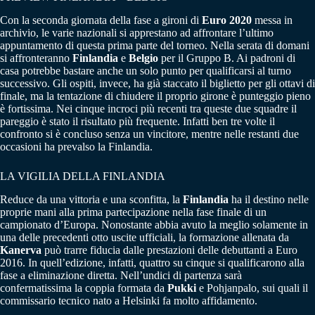
Con la seconda giornata della fase a gironi di
Euro 2020
messa in
archivio, le varie nazionali si apprestano ad affrontare l’ultimo
appuntamento di questa prima parte del torneo. Nella serata di domani
si affronteranno
Finlandia
e
Belgio
per il Gruppo B. Ai padroni di
casa potrebbe bastare anche un solo punto per qualificarsi al turno
successivo. Gli ospiti, invece, ha già staccato il biglietto per gli ottavi di
finale, ma la tentazione di chiudere il proprio girone è punteggio pieno
è fortissima. Nei cinque incroci più recenti tra queste due squadre il
pareggio è stato il risultato più frequente. Infatti ben tre volte il
confronto si è concluso senza un vincitore, mentre nelle restanti due
occasioni ha prevalso la Finlandia.
LA VIGILIA DELLA FINLANDIA
Reduce da una vittoria e una sconfitta, la
Finlandia
ha il destino nelle
proprie mani alla prima partecipazione nella fase finale di un
campionato d’Europa. Nonostante abbia avuto la meglio solamente in
una delle precedenti otto uscite ufficiali, la formazione allenata da
Kanerva
può trarre fiducia dalle prestazioni delle debuttanti a Euro
2016. In quell’edizione, infatti, quattro su cinque si qualificarono alla
fase a eliminazione diretta. Nell’undici di partenza sarà
confermatissima la coppia formata da
Pukki
e Pohjanpalo, sui quali il
commissario tecnico nato a Helsinki fa molto affidamento.