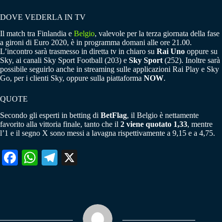
DOVE VEDERLA IN TV
Il match tra Finlandia e
Belgio
, valevole per la terza giornata della fase
a gironi di Euro 2020, è in programma domani alle ore 21.00.
L’incontro sarà trasmesso in diretta tv in chiaro su
Rai Uno
oppure su
Sky, ai canali Sky Sport Football (203) e
Sky Sport
(252). Inoltre sarà
possibile seguirlo anche in streaming sulle applicazioni Rai Play e Sky
Go, per i clienti Sky, oppure sulla piattaforma
NOW
.
QUOTE
Secondo gli esperti in betting di
BetFlag
, il Belgio è nettamente
favorito alla vittoria finale, tanto che il
2 viene quotato 1,33
, mentre
l’1 e il segno X sono messi a lavagna rispettivamente a 9,15 e a 4,75.
Fa
W
Te
X
ce
ha
le
bo
ts
gr
ok
A
a
pp
m