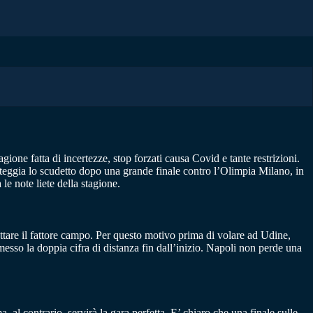
gione fatta di incertezze, stop forzati causa Covid e tante restrizioni.
steggia lo scudetto dopo una grande finale contro l’Olimpia Milano, in
le note liete della stagione.
ruttare il fattore campo. Per questo motivo prima di volare ad Udine,
esso la doppia cifra di distanza fin dall’inizio. Napoli non perde una
 al contrario, servirà la gara perfetta. E’ chiaro che una finale sulle