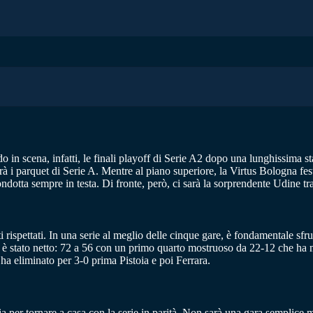
o in scena, infatti, le finali playoff di Serie A2 dopo una lunghissima sta
rà i parquet di Serie A. Mentre al piano superiore, la Virtus Bologna fe
otta sempre in testa. Di fronte, però, ci sarà la sorprendente Udine tra 
ti rispettati. In una serie al meglio delle cinque gare, è fondamentale sf
io è stato netto: 72 a 56 con un primo quarto mostruoso da 22-12 che ha m
ha eliminato per 3-0 prima Pistoia e poi Ferrara.
 per tornare a casa con la serie in parità. Non sarà una gara semplice ma,