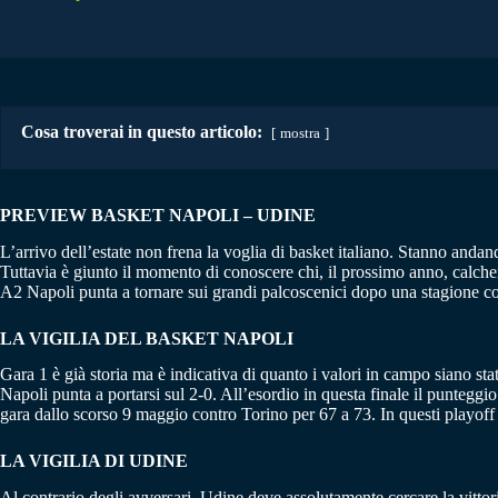
Cosa troverai in questo articolo:
mostra
PREVIEW BASKET NAPOLI – UDINE
L’arrivo dell’estate non frena la voglia di basket italiano. Stanno andand
Tuttavia è giunto il momento di conoscere chi, il prossimo anno, calche
A2 Napoli punta a tornare sui grandi palcoscenici dopo una stagione cond
LA VIGILIA DEL BASKET NAPOLI
Gara 1 è già storia ma è indicativa di quanto i valori in campo siano sta
Napoli punta a portarsi sul 2-0. All’esordio in questa finale il puntegg
gara dallo scorso 9 maggio contro Torino per 67 a 73. In questi playoff 
LA VIGILIA DI UDINE
Al contrario degli avversari, Udine deve assolutamente cercare la vittoria