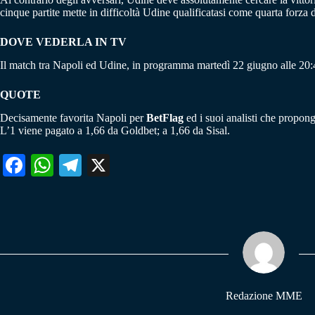
cinque partite mette in difficoltà Udine qualificatasi come quarta forza 
DOVE VEDERLA IN TV
Il match tra Napoli ed Udine, in programma martedì 22 giugno alle 20:4
QUOTE
Decisamente favorita Napoli per
BetFlag
ed i suoi analisti che propong
L’1 viene pagato a 1,66 da Goldbet; a 1,66 da Sisal.
Fa
W
Te
X
ce
ha
le
bo
ts
gr
ok
A
a
pp
m
Redazione MME