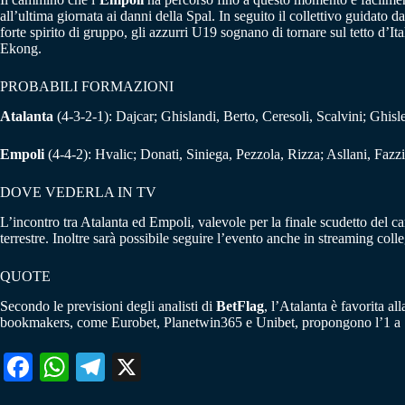
all’ultima giornata ai danni della Spal. In seguito il collettivo guidato d
forte spirito di gruppo, gli azzurri U19 sognano di tornare sul tetto d
Ekong.
PROBABILI FORMAZIONI
Atalanta
(4-3-2-1): Dajcar; Ghislandi, Berto, Ceresoli, Scalvini; Ghisl
Empoli
(4-4-2): Hvalic; Donati, Siniega, Pezzola, Rizza; Asllani, Fazzi
DOVE VEDERLA IN TV
L’incontro tra Atalanta ed Empoli, valevole per la finale scudetto del 
terrestre. Inoltre sarà possibile seguire l’evento anche in streaming colle
QUOTE
Secondo le previsioni degli analisti di
BetFlag
, l’Atalanta è favorita all
bookmakers, come Eurobet, Planetwin365 e Unibet, propongono l’1 a 1
Fa
W
Te
X
ce
ha
le