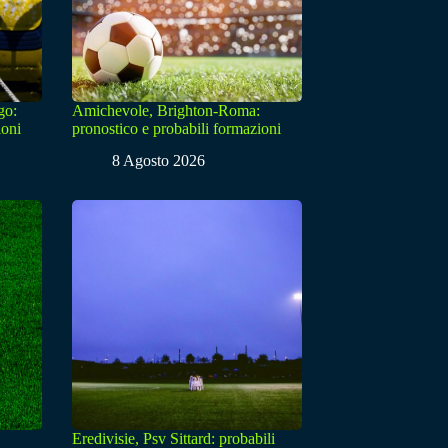
go:
Amichevole, Brighton-Roma:
ioni
pronostico e probabili formazioni
8 Agosto 2026
Eredivisie, Psv Sittard: probabili