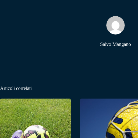
bo
ts
gr
ok
A
a
pp
m
Salvo Mangano
Articoli correlati