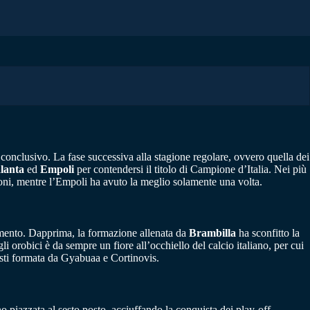
 conclusivo. La fase successiva alla stagione regolare, ovvero quella dei
lanta
ed
Empoli
per contendersi il titolo di Campione d’Italia. Nei più
sioni, mentre l’Empoli ha avuto la meglio solamente una volta.
tamento. Dapprima, la formazione allenata da
Brambilla
ha sconfitto la
 orobici è da sempre un fiore all’occhiello del calcio italiano, per cui
isti formata da Gyabuaa e Cortinovis.
no piazzata al sesto posto, acciuffando la conquista dei play-off