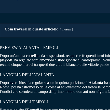
Cosa troverai in questo articolo:
mostra
PREVIEW ATALANTA – EMPOLI
Dopo un’annata costellata da sospensioni, recuperi e frequenti turni inf
play-off, ha regalato forti emozioni e sfide giocate al cardiopalma. Ne
recenti cinque incroci tra questi due club il bilancio delle vittorie pen
LA VIGILIA DELL’ATALANTA
Dopo aver chiuso la regular season in quinta posizione, l’
Atalanta
ha d
Roma, poi ha estromesso dalla corsa al sollevamento del trofeo la Sampdor
l’undici che scenderà in campo dal primo minuto domani non sfigurerà.
LA VIGILIA DELL’EMPOLI
Il cammino che l’
Empoli
ha percorso fino a questo momento è facilmente 