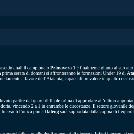
rasettimanali il campionato
Primavera 1
è finalmente giunto al suo atto
lla prima serata di domani si affronteranno le formazioni Under 19 di
Ata
de nettamente a favore dell’Atalanta, capace di prevalere in quattro occa
ovuto partire dai quarti di finale prima di approdare all’ultimo appun
ia, vincendo 2 a 1 in entrambe le circostanze. Il settore giovanile degli
 In avanti l’unica punta
Italeng
sarà supportata dalla coppia di trequart
associabile a quello degli avversari di giornata. Infatti i toscani si so