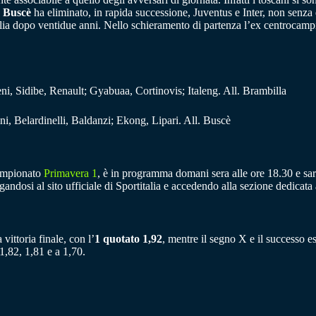
a
Buscè
ha eliminato, in rapida successione, Juventus e Inter, non senza
’Italia dopo ventidue anni. Nello schieramento di partenza l’ex centroca
eni, Sidibe, Renault; Gyabuaa, Cortinovis; Italeng. All. Brambilla
ni, Belardinelli, Baldanzi; Ekong, Lipari. All. Buscè
campionato
Primavera 1
, è in programma domani sera alle ore 18.30 e sar
gandosi al sito ufficiale di Sportitalia e accedendo alla sezione dedicata a
a vittoria finale, con l’
1 quotato 1,92
, mentre il segno X e il successo e
,82, 1,81 e a 1,70.