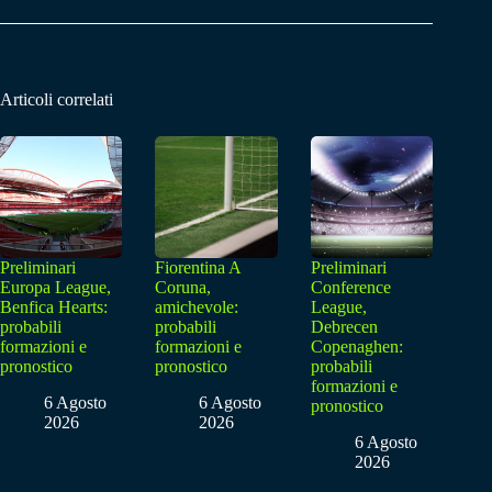
Articoli correlati
Preliminari
Fiorentina A
Preliminari
Europa League,
Coruna,
Conference
Benfica Hearts:
amichevole:
League,
probabili
probabili
Debrecen
formazioni e
formazioni e
Copenaghen:
pronostico
pronostico
probabili
formazioni e
6 Agosto
6 Agosto
pronostico
2026
2026
6 Agosto
2026