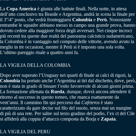
La
Copa America
è giunta alle battute finali. Nella notte, in attesa
dell’atto conclusivo tra Brasile e Argentina, andrà in scena la finale per
il 3°/4° posto, che vedrà fronteggiarsi
Colombia
e
Perù
. Nonostante
entrambe le squadre abbiano messo in campo una grande prova, hanno
dovuto cedere alla maggiore forza degli avversari. Nei cinque incroci
più recenti tra queste due realtà del panorama calcistico sudamericano,
la Colombia è in vantaggio nel computo delle vittorie, avendo avuto la
meglio in tre occasioni, mentre il Perù si è imposto una sola volta.
L’ultimo pareggio risale a quattro anni fa.
LA VIGILIA DELLA COLOMBIA
Dopo aver superato l’Uruguay nei quarti di finale ai calci di rigori, la
Colombia
ha portato anche l’Argentina ai tiri dal dischetto, dove, però,
non è stata in grado di bissare l’esito favorevole di alcuni giorni prima.
La formazione allenata da
Rueda
, dunque, dovrà ancora attendere il
ritorno al successo in questo torneo, che manca esattamente da
vent’anni. Il cammino fin qui percorso dai
Cafeteros
è stato
caratterizzato da gare decise sul filo del rasoio, senza mai un margine
di più di una rete. Per salire sul terzo gradino del podio, l’ex ct del Cile
si affiderà alla coppia d’attacco composta da Borja e
Zapata
.
LA VIGILIA DEL PERU