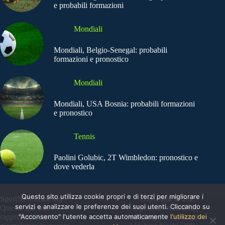
e probabili formazioni
Mondiali
Mondiali, Belgio-Senegal: probabili
formazioni e pronostico
Mondiali
Mondiali, USA Bosnia: probabili formazioni
e pronostico
Tennis
Paolini Golubic, 2T Wimbledon: pronostico e
dove vederla
Questo sito utilizza cookie propri e di terzi per migliorare i
SportNews.BetFlag -
Copyright © 2025
servizi e analizzare le preferenze dei suoi utenti. Cliccando su
Questo sito non
SportNews BetFlag
"Acconsento" l'utente accetta automaticamente
l'utilizzo dei
rappresenta una testata
Sede Legale: Via degli