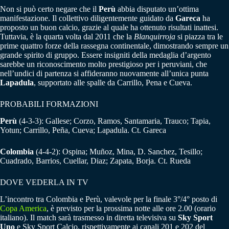
Non si può certo negare che il
Perù
abbia disputato un’ottima
manifestazione. Il collettivo diligentemente guidato da
Gareca
ha
proposto un buon calcio, grazie al quale ha ottenuto risultati inattesi.
Tuttavia, è la quarta volta dal 2011 che la
Blanquirroja
si piazza tra le
prime quattro forze della rassegna continentale, dimostrando sempre un
grande spirito di gruppo. Essere insigniti della medaglia d’argento
sarebbe un riconoscimento molto prestigioso per i peruviani, che
nell’undici di partenza si affideranno nuovamente all’unica punta
Lapadula
, supportato alle spalle da Carrillo, Pena e Cueva.
PROBABILI FORMAZIONI
Perù
(4-3-3): Gallese; Corzo, Ramos, Santamaria, Trauco; Tapia,
Yotun; Carrillo, Peña, Cueva; Lapadula. Ct. Gareca
Colombia
(4-4-2): Ospina; Muñoz, Mina, D. Sanchez, Tesillo;
Cuadrado, Barrios, Cuellar, Diaz; Zapata, Borja. Ct. Rueda
DOVE VEDERLA IN TV
L’incontro tra Colombia e Perù, valevole per la finale 3°/4° posto di
Copa America
, è previsto per la prossima notte alle ore 2.00 (orario
italiano). Il match sarà trasmesso in diretta televisiva su
Sky Sport
Uno
e Sky Sport Calcio, rispettivamente ai canali 201 e 202 del