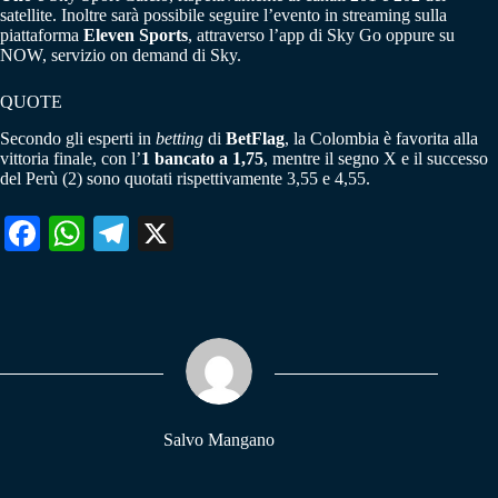
satellite. Inoltre sarà possibile seguire l’evento in streaming sulla
piattaforma
Eleven Sports
, attraverso l’app di Sky Go oppure su
NOW, servizio on demand di Sky.
QUOTE
Secondo gli esperti in
betting
di
BetFlag
, la Colombia è favorita alla
vittoria finale, con l’
1 bancato a 1,75
, mentre il segno X e il successo
del Perù (2) sono quotati rispettivamente 3,55 e 4,55.
Fa
W
Te
X
ce
ha
le
bo
ts
gr
ok
A
a
pp
m
Salvo Mangano