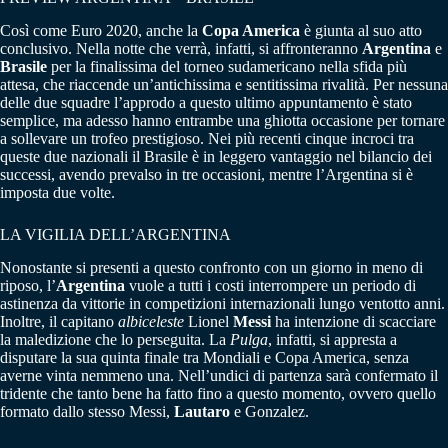
Così come Euro 2020, anche la
Copa America
è giunta al suo atto
conclusivo. Nella notte che verrà, infatti, si affronteranno
Argentina
e
Brasile
per la finalissima del torneo sudamericano nella sfida più
attesa, che riaccende un’antichissima e sentitissima rivalità. Per nessuna
delle due squadre l’approdo a questo ultimo appuntamento è stato
semplice, ma adesso hanno entrambe una ghiotta occasione per tornare
a sollevare un trofeo prestigioso. Nei più recenti cinque incroci tra
queste due nazionali il Brasile è in leggero vantaggio nel bilancio dei
successi, avendo prevalso in tre occasioni, mentre l’Argentina si è
imposta due volte.
LA VIGILIA DELL’ARGENTINA
Nonostante si presenti a questo confronto con un giorno in meno di
riposo, l’
Argentina
vuole a tutti i costi interrompere un periodo di
astinenza da vittorie in competizioni internazionali lungo ventotto anni.
Inoltre, il capitano
albiceleste
Lionel
Messi
ha intenzione di scacciare
la maledizione che lo perseguita. La
Pulga
, infatti, si appresta a
disputare la sua quinta finale tra Mondiali e Copa America, senza
averne vinta nemmeno una. Nell’undici di partenza sarà confermato il
tridente che tanto bene ha fatto fino a questo momento, ovvero quello
formato dallo stesso Messi,
Lautaro
e Gonzalez.