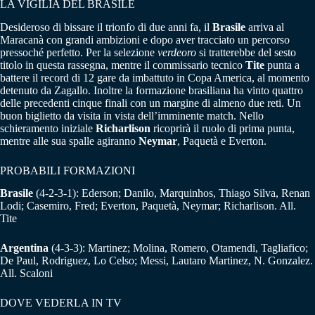
LA VIGILIA DEL BRASILE
Desideroso di bissare il trionfo di due anni fa, il
Brasile
arriva al
Maracanà con grandi ambizioni e dopo aver tracciato un percorso
pressoché perfetto. Per la selezione
verdeoro
si tratterebbe del sesto
titolo in questa rassegna, mentre il commissario tecnico
Tite
punta a
battere il record di 12 gare da imbattuto in Copa America, al momento
detenuto da Zagallo. Inoltre la formazione brasiliana ha vinto quattro
delle precedenti cinque finali con un margine di almeno due reti. Un
buon biglietto da visita in vista dell’imminente match. Nello
schieramento iniziale
Richarlison
ricoprirà il ruolo di prima punta,
mentre alle sua spalle agiranno
Neymar
, Paquetà e Everton.
PROBABILI FORMAZIONI
Brasile
(4-2-3-1): Ederson; Danilo, Marquinhos, Thiago Silva, Renan
Lodi; Casemiro, Fred; Everton, Paquetà, Neymar; Richarlison. All.
Tite
Argentina
(4-3-3): Martinez; Molina, Romero, Otamendi, Tagliafico;
De Paul, Rodriguez, Lo Celso; Messi, Lautaro Martinez, N. Gonzalez.
All. Scaloni
DOVE VEDERLA IN TV