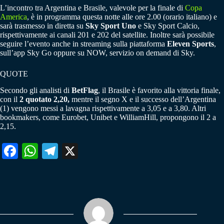
L’incontro tra Argentina e Brasile, valevole per la finale di
Copa
America
, è in programma questa notte alle ore 2.00 (orario italiano) e
sarà trasmesso in diretta su
Sky Sport Uno
e Sky Sport Calcio,
rispettivamente ai canali 201 e 202 del satellite. Inoltre sarà possibile
seguire l’evento anche in streaming sulla piattaforma
Eleven Sports
,
sull’app Sky Go oppure su NOW, servizio on demand di Sky.
QUOTE
Secondo gli analisti di
BetFlag
, il Brasile è favorito alla vittoria finale,
con il
2 quotato 2,20,
mentre il segno X e il successo dell’Argentina
(1) vengono messi a lavagna rispettivamente a 3,05 e a 3,80. Altri
bookmakers, come Eurobet, Unibet e WilliamHill, propongono il 2 a
2,15.
Fa
W
Te
X
ce
ha
le
bo
ts
gr
ok
A
a
pp
m