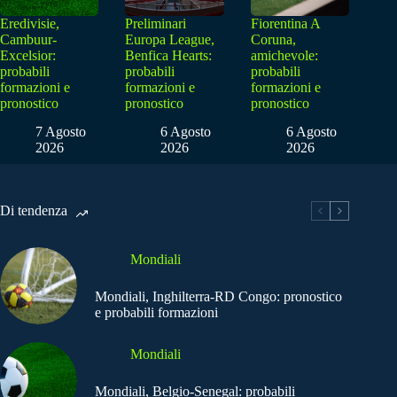
Eredivisie,
Preliminari
Fiorentina A
Cambuur-
Europa League,
Coruna,
Excelsior:
Benfica Hearts:
amichevole:
probabili
probabili
probabili
formazioni e
formazioni e
formazioni e
pronostico
pronostico
pronostico
7 Agosto
6 Agosto
6 Agosto
2026
2026
2026
Di tendenza
Mondiali
Mondiali, Inghilterra-RD Congo: pronostico
e probabili formazioni
Mondiali
Mondiali, Belgio-Senegal: probabili