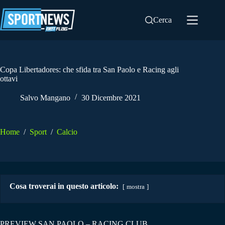
Salta
al
Cerca
contenuto
Copa Libertadores: che sfida tra San Paolo e Racing agli
ottavi
Salvo Mangano
30 Dicembre 2021
Home
/
Sport
/
Calcio
Cosa troverai in questo articolo:
mostra
PREVIEW SAN PAOLO – RACING CLUB