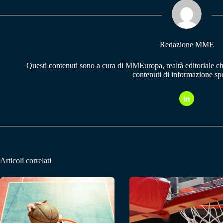
pp
m
Redazione MME
Questi contenuti sono a cura di MMEuropa, realtà editoriale c
contenuti di informazione spo
Articoli correlati