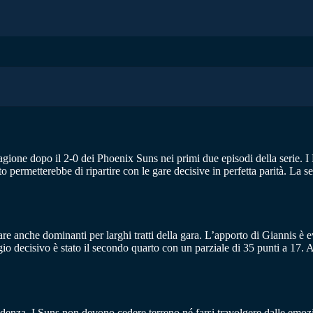
tagione dopo il 2-0 dei Phoenix Suns nei primi due episodi della serie. 
permetterebbe di ripartire con le gare decisive in perfetta parità. La s
re anche dominanti per larghi tratti della gara. L’apporto di Giannis è 
ggio decisivo è stato il secondo quarto con un parziale di 35 punti a 17. 
denza. I Suns non devono cedere terreno né farsi travolgere dalle emoz