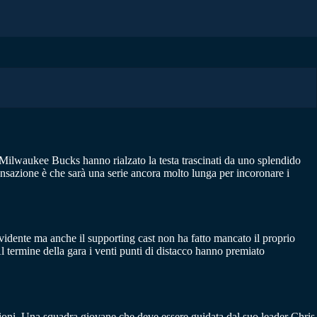
I Milwaukee Bucks hanno rialzato la testa trascinati da uno splendido
ensazione è che sarà una serie ancora molto lunga per incoronare i
evidente ma anche il supporting cast non ha fatto mancato il proprio
Al termine della gara i venti punti di distacco hanno premiato
ioni. Una squadra giovane che deve essere guidata dal suo leader Chris