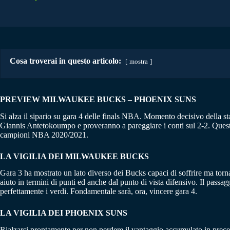
Cosa troverai in questo articolo:
mostra
PREVIEW MILWAUKEE BUCKS – PHOENIX SUNS
Si alza il sipario su gara 4 delle finals NBA. Momento decisivo della s
Giannis Antetokoumpo e proveranno a pareggiare i conti sul 2-2. Questo 
campioni NBA 2020/2021.
LA VIGILIA DEI MILWAUKEE BUCKS
Gara 3 ha mostrato un lato diverso dei Bucks capaci di soffrire ma torna
aiuto in termini di punti ed anche dal punto di vista difensivo. Il passa
perfettamente i verdi. Fondamentale sarà, ora, vincere gara 4.
LA VIGILIA DEI PHOENIX SUNS
Rialzarsi prontamente per non perdere il vantaggio accumulato in prece