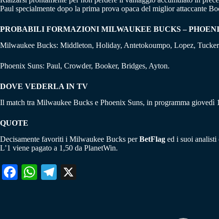
Paul specialmente dopo la prima prova opaca del miglior attaccante Boo
PROBABILI FORMAZIONI MILWAUKEE BUCKS – PHOEN
Milwaukee Bucks: Middleton, Holiday, Antetokoumpo, Lopez, Tucker
Phoenix Suns: Paul, Crowder, Booker, Bridges, Ayton.
DOVE VEDERLA IN TV
Il match tra Milwaukee Bucks e Phoenix Suns, in programma giovedì 1
QUOTE
Decisamente favoriti i Milwaukee Bucks per
BetFlag
ed i suoi analisti
L’1 viene pagato a 1,50 da PlanetWin.
Fa
W
Te
X
ce
ha
le
bo
ts
gr
ok
A
a