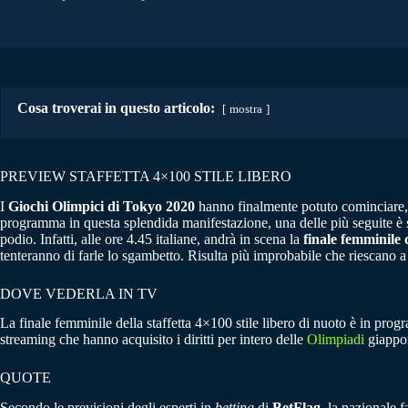
Cosa troverai in questo articolo:
mostra
PREVIEW STAFFETTA 4×100 STILE LIBERO
I
Giochi Olimpici di Tokyo 2020
hanno finalmente potuto cominciare, a 
programma in questa splendida manifestazione, una delle più seguite è s
podio. Infatti, alle ore 4.45 italiane, andrà in scena la
finale femminile d
tenteranno di farle lo sgambetto. Risulta più improbabile che riescano a 
DOVE VEDERLA IN TV
La finale femminile della staffetta 4×100 stile libero di nuoto è in prog
streaming che hanno acquisito i diritti per intero delle
Olimpiadi
giappone
QUOTE
Secondo le previsioni degli esperti in
betting
di
BetFlag
, la nazionale fa