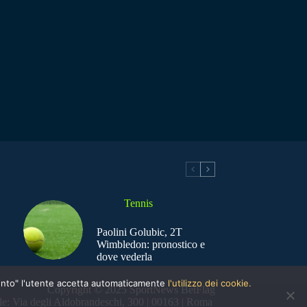
Tennis
Paolini Golubic, 2T
Wimbledon: pronostico e
dove vederla
nsento" l'utente accetta automaticamente
l'utilizzo dei cookie.
Copyright © 2025 SportNews BetFlag
e: Via degli Aldobrandeschi, 300 | 00163 | Roma