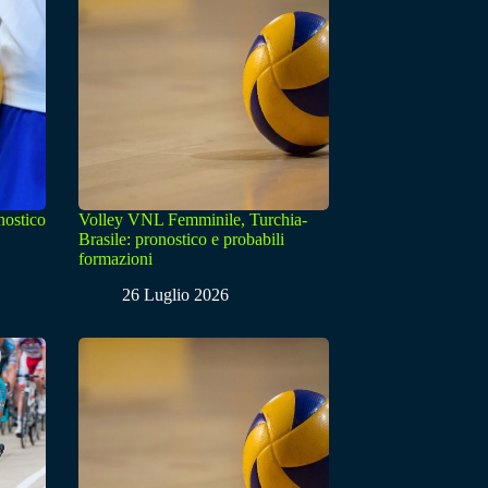
nostico
Volley VNL Femminile, Turchia-
Brasile: pronostico e probabili
formazioni
26 Luglio 2026