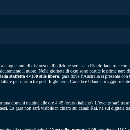
cinque anni di distanza dall’edizione svoltasi a Rio de Janeiro e con un 
icuramente il nuoto. Nella giornata di oggi sono partite le prime gare d
ella staffetta 4×100 stile libero,
gara dove l’Australia si presenta con t
lottare per i primi tre posti Inghilterra, Canada e Olanda, maggiormente d
ramma domani mattina alle ore 4.45 (orario italiano). L’evento sarà trasm
si. La gara non sarà visibile in chiaro sui canali Rai, né sul digitale te
vorita alla vittoria finale è l’
Australia, quotata 1,08
, seguita da USA e