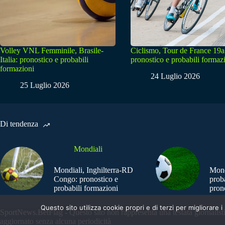
Volley VNL Femminile, Brasile-
Ciclismo, Tour de France 19a
Italia: pronostico e probabili
pronostico e probabili formaz
formazioni
24 Luglio 2026
25 Luglio 2026
Di tendenza
Mondiali
Mondiali, Inghilterra-RD
Mond
Congo: pronostico e
prob
probabili formazioni
pron
Questo sito utilizza cookie propri e di terzi per migliorar
SportNews.BetFlag - Questo sito non rappresenta una testata giornalist
aggiornato senza alcuna periodicità