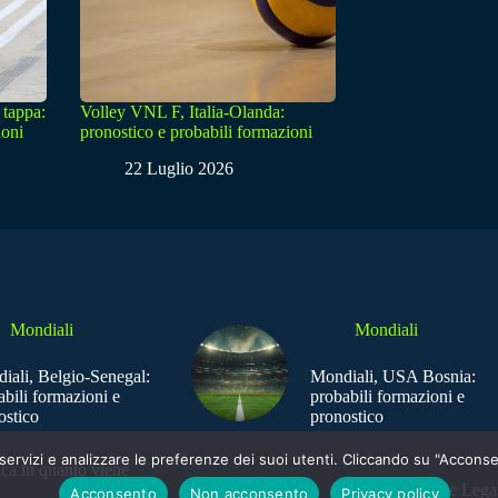
 tappa:
Volley VNL F, Italia-Olanda:
ioni
pronostico e probabili formazioni
22 Luglio 2026
Mondiali
Mondiali
iali, Belgio-Senegal:
Mondiali, USA Bosnia:
abili formazioni e
probabili formazioni e
ostico
pronostico
e i servizi e analizzare le preferenze dei suoi utenti. Cliccando su "Acco
ica in quanto viene
Sede Legal
Acconsento
Non acconsento
Privacy policy