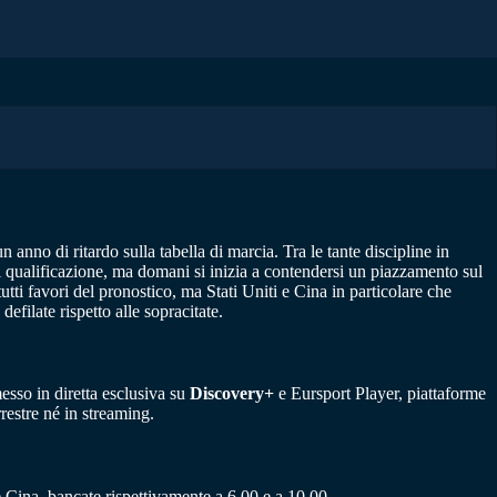
anno di ritardo sulla tabella di marcia. Tra le tante discipline in
i qualificazione, ma domani si inizia a contendersi un piazzamento sul
utti favori del pronostico, ma Stati Uniti e Cina in particolare che
efilate rispetto alle sopracitate.
esso in diretta esclusiva su
Discovery+
e Eursport Player, piattaforme
rrestre né in streaming.
 Cina, bancate rispettivamente a 6,00 e a 10,00.