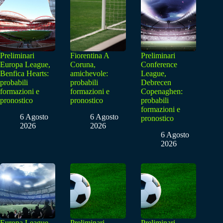
Preliminari
Fiorentina A
Preliminari
Europa League,
Coruna,
Conference
Benfica Hearts:
amichevole:
League,
probabili
probabili
Debrecen
formazioni e
formazioni e
Copenaghen:
pronostico
pronostico
probabili
formazioni e
6 Agosto
6 Agosto
pronostico
2026
2026
6 Agosto
2026
Europa League
Preliminari
Preliminari