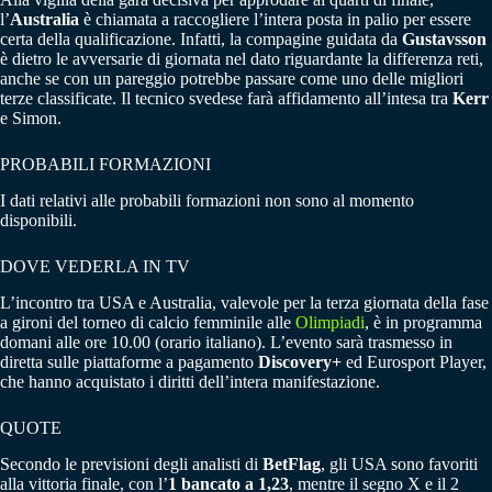
l’
Australia
è chiamata a raccogliere l’intera posta in palio per essere
certa della qualificazione. Infatti, la compagine guidata da
Gustavsson
è dietro le avversarie di giornata nel dato riguardante la differenza reti,
anche se con un pareggio potrebbe passare come uno delle migliori
terze classificate. Il tecnico svedese farà affidamento all’intesa tra
Kerr
e Simon.
PROBABILI FORMAZIONI
I dati relativi alle probabili formazioni non sono al momento
disponibili.
DOVE VEDERLA IN TV
L’incontro tra USA e Australia, valevole per la terza giornata della fase
a gironi del torneo di calcio femminile alle
Olimpiadi
, è in programma
domani alle ore 10.00 (orario italiano). L’evento sarà trasmesso in
diretta sulle piattaforme a pagamento
Discovery+
ed Eurosport Player,
che hanno acquistato i diritti dell’intera manifestazione.
QUOTE
Secondo le previsioni degli analisti di
BetFlag
, gli USA sono favoriti
alla vittoria finale, con l’
1 bancato a 1,23
, mentre il segno X e il 2