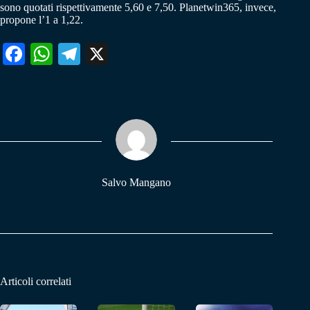
sono quotati rispettivamente 5,60 e 7,50. Planetwin365, invece,
propone l’1 a 1,22.
Fa
W
Te
X
ce
ha
le
bo
ts
gr
ok
A
a
pp
m
Salvo Mangano
Articoli correlati