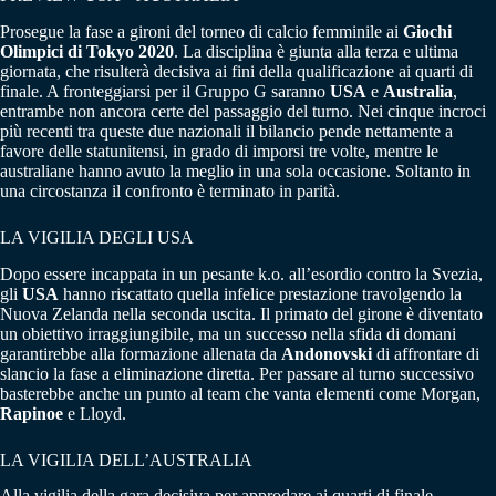
Prosegue la fase a gironi del torneo di calcio femminile ai
Giochi
Olimpici di Tokyo 2020
. La disciplina è giunta alla terza e ultima
giornata, che risulterà decisiva ai fini della qualificazione ai quarti di
finale. A fronteggiarsi per il Gruppo G saranno
USA
e
Australia
,
entrambe non ancora certe del passaggio del turno. Nei cinque incroci
più recenti tra queste due nazionali il bilancio pende nettamente a
favore delle statunitensi, in grado di imporsi tre volte, mentre le
australiane hanno avuto la meglio in una sola occasione. Soltanto in
una circostanza il confronto è terminato in parità.
LA VIGILIA DEGLI USA
Dopo essere incappata in un pesante k.o. all’esordio contro la Svezia,
gli
USA
hanno riscattato quella infelice prestazione travolgendo la
Nuova Zelanda nella seconda uscita. Il primato del girone è diventato
un obiettivo irraggiungibile, ma un successo nella sfida di domani
garantirebbe alla formazione allenata da
Andonovski
di affrontare di
slancio la fase a eliminazione diretta. Per passare al turno successivo
basterebbe anche un punto al team che vanta elementi come Morgan,
Rapinoe
e Lloyd.
LA VIGILIA DELL’AUSTRALIA
Alla vigilia della gara decisiva per approdare ai quarti di finale,