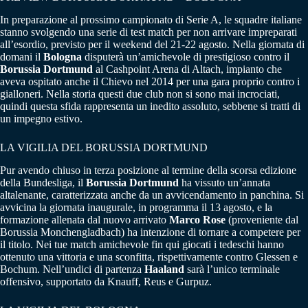
In preparazione al prossimo campionato di Serie A, le squadre italiane
stanno svolgendo una serie di test match per non arrivare impreparati
all’esordio, previsto per il weekend del 21-22 agosto. Nella giornata di
domani il
Bologna
disputerà un’amichevole di prestigioso contro il
Borussia Dortmund
al Cashpoint Arena di Altach, impianto che
aveva ospitato anche il Chievo nel 2014 per una gara proprio contro i
gialloneri. Nella storia questi due club non si sono mai incrociati,
quindi questa sfida rappresenta un inedito assoluto, sebbene si tratti di
un impegno estivo.
LA VIGILIA DEL BORUSSIA DORTMUND
Pur avendo chiuso in terza posizione al termine della scorsa edizione
della Bundesliga, il
Borussia Dortmund
ha vissuto un’annata
altalenante, caratterizzata anche da un avvicendamento in panchina. Si
avvicina la giornata inaugurale, in programma il 13 agosto, e la
formazione allenata dal nuovo arrivato
Marco Rose
(proveniente dal
Borussia Monchengladbach) ha intenzione di tornare a competere per
il titolo. Nei tue match amichevole fin qui giocati i tedeschi hanno
ottenuto una vittoria e una sconfitta, rispettivamente contro Glessen e
Bochum. Nell’undici di partenza
Haaland
sarà l’unico terminale
offensivo, supportato da Knauff, Reus e Gurpuz.