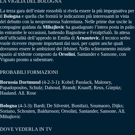
LA VIGILIA DEL BOLOGNA
La terza gara dell’estate rossoblù si rivela essere la più impegnativa per
il
Bologna
e quella che fornirà le indicazioni più interessanti in vista
del debutto con la neopromossa Salernitana. Nelle prime due uscite la
compagine guidata da
Mihajlovic
ha guadagnato l’intera posta in palio
in entrambe le occasioni, battendo Bagnolese e FeralpiSalò. In attesa
dell’ufficialità dell’approdo in Emilia di
Arnautovic
, il tecnico serbo
vuole ricevere risposte importanti dai suoi, per capire anche quali
dovranno essere le ambizioni dei felsinei. Nello schieramento iniziale
spazio al tridente composto da
Orsolini
, Santander e Sansone, con
Vignato pronto a subentrare.
PROBABILI FORMAZIONI
Borussia Dortmund
(4-2-3-1): Kobel; Passlack, Maloney,
Papadopoulos, Schulz; Dahoud, Brandt; Knauff, Reus, Gürpüz;
Haaland. All. Rose
Bologna
(4-3-3): Bardi; De Silvestri, Bonifazi, Soumaoro, Dijks;
Soriano, Schouten, Baldursson; Orsolini, Santander, Sansone. All.
Mihajlovic
DOVE VEDERLA IN TV