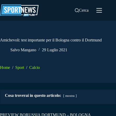
Salta
al
Cerca
contenuto
Amichevoli: test importante per il Bologna contro il Dortmund
Salvo Mangano
29 Luglio 2021
Home
/
Sport
/
Calcio
Cosa troverai in questo articolo:
mostra
PREVIEW BORUSSIA DORTMUND – BOLOGNA