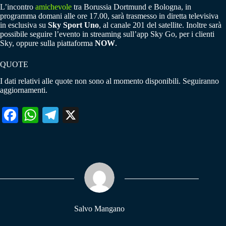
L’incontro
amichevole
tra Borussia Dortmund e Bologna, in
programma domani alle ore 17.00, sarà trasmesso in diretta televisiva
in esclusiva su
Sky Sport Uno
, al canale 201 del satellite. Inoltre sarà
possibile seguire l’evento in streaming sull’app Sky Go, per i clienti
Sky, oppure sulla piattaforma
NOW
.
QUOTE
I dati relativi alle quote non sono al momento disponibili. Seguiranno
aggiornamenti.
Fa
W
Te
X
ce
ha
le
bo
ts
gr
ok
A
a
pp
m
Salvo Mangano