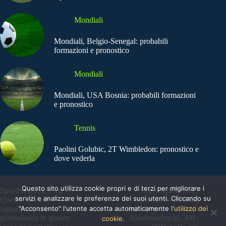
Mondiali
Mondiali, Belgio-Senegal: probabili
formazioni e pronostico
Mondiali
Mondiali, USA Bosnia: probabili formazioni
e pronostico
Tennis
Paolini Golubic, 2T Wimbledon: pronostico e
dove vederla
Questo sito utilizza cookie propri e di terzi per migliorare i
SportNews.BetFlag -
Copyright © 2025
servizi e analizzare le preferenze dei suoi utenti. Cliccando su
Questo sito non
SportNews BetFlag
"Acconsento" l'utente accetta automaticamente
l'utilizzo dei
rappresenta una testata
Sede Legale: Via degli
giornalistica in quanto
Aldobrandeschi, 300 |
cookie.