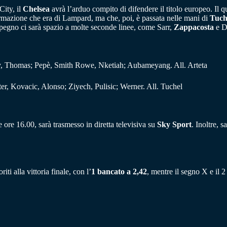
City, il
Chelsea
avrà l’arduo compito di difendere il titolo europeo. Il q
ormazione che era di Lampard, ma che, poi, è passata nelle mani di
Tuch
impegno ci sarà spazio a molte seconde linee, come Sarr,
Zappacosta
e Dr
ny, Thomas; Pepè, Smith Rowe, Nketiah; Aubameyang. All. Arteta
r, Kovacic, Alonso; Ziyech, Pulisic; Werner. All. Tuchel
ore 16.00, sarà trasmesso in diretta televisiva su
Sky Sport
. Inoltre, 
ti alla vittoria finale, con l’
1 bancato a 2,42
, mentre il segno X e il 