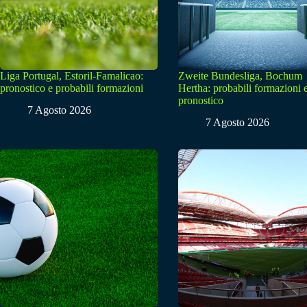
Liga Portugal, Estoril-Famalicao:
Zweite Bundesliga, Bochum
pronostico e probabili formazioni
Hertha: probabili formazioni 
pronostico
7 Agosto 2026
7 Agosto 2026