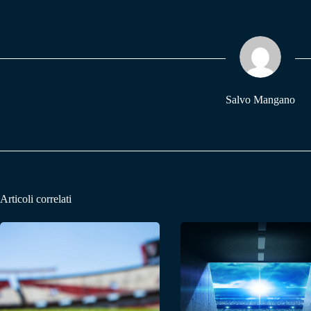
bo
ts
gr
ok
A
a
pp
m
Salvo Mangano
Articoli correlati