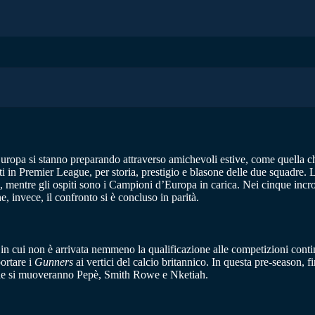
 Europa si stanno preparando attraverso amichevoli estive, come quella 
i in Premier League, per storia, prestigio e blasone delle due squadre.
 mentre gli ospiti sono i Campioni d’Europa in carica. Nei cinque incroc
, invece, il confronto si è concluso in parità.
 in cui non è arrivata nemmeno la qualificazione alle competizioni contin
portare i
Gunners
ai vertici del calcio britannico. In questa pre-season, f
palle si muoveranno Pepè, Smith Rowe e Nketiah.