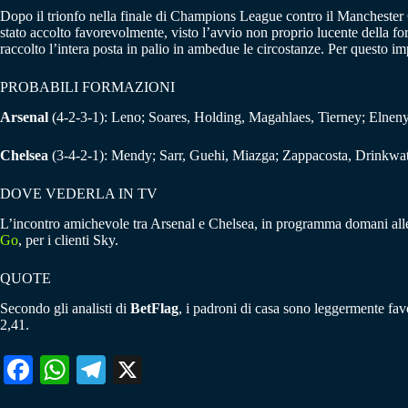
Dopo il trionfo nella finale di Champions League contro il Manchester 
stato accolto favorevolmente, visto l’avvio non proprio lucente della f
raccolto l’intera posta in palio in ambedue le circostanze. Per questo 
PROBABILI FORMAZIONI
Arsenal
(4-2-3-1): Leno; Soares, Holding, Magahlaes, Tierney; Elne
Chelsea
(3-4-2-1): Mendy; Sarr, Guehi, Miazga; Zappacosta, Drinkwate
DOVE VEDERLA IN TV
L’incontro amichevole tra Arsenal e Chelsea, in programma domani alle 
Go
, per i clienti Sky.
QUOTE
Secondo gli analisti di
BetFlag
, i padroni di casa sono leggermente favori
2,41.
Fa
W
Te
X
ce
ha
le