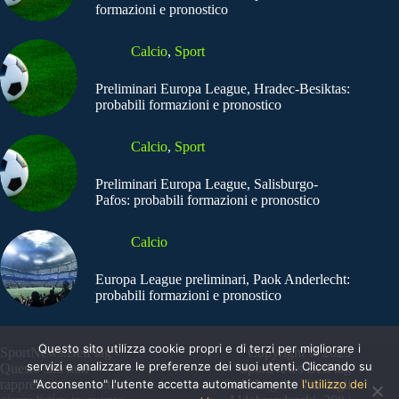
formazioni e pronostico
Calcio
,
Sport
Preliminari Europa League, Hradec-Besiktas:
probabili formazioni e pronostico
Calcio
,
Sport
Preliminari Europa League, Salisburgo-
Pafos: probabili formazioni e pronostico
Calcio
Europa League preliminari, Paok Anderlecht:
probabili formazioni e pronostico
Questo sito utilizza cookie propri e di terzi per migliorare i
SportNews.BetFlag -
Copyright © 2025
servizi e analizzare le preferenze dei suoi utenti. Cliccando su
Questo sito non
SportNews BetFlag
"Acconsento" l'utente accetta automaticamente
l'utilizzo dei
rappresenta una testata
Sede Legale: Via degli