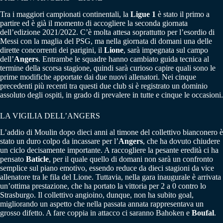
Tra i maggiori campionati continentali, la
Ligue 1
è stato il primo a
partire ed è già il momento di accogliere la seconda giornata
dell’edizione 2021/2022. C’è molta attesa soprattutto per l’esordio di
Messi con la maglia del PSG, ma nella giornata di domani una delle
dirette concorrenti dei parigini, il
Lione
, sarà impegnata sul campo
dell’
Angers
. Entrambe le squadre hanno cambiato guida tecnica al
termine della scorsa stagione, quindi sarà curioso capire quali sono le
prime modifiche apportate dai due nuovi allenatori. Nei cinque
precedenti più recenti tra questi due club si è registrato un dominio
assoluto degli ospiti, in grado di prevalere in tutte e cinque le occasioni.
LA VIGILIA DELL’ANGERS
L’addio di Moulin dopo dieci anni al timone del collettivo bianconero è
stato un duro colpo da incassare per l’
Angers
, che ha dovuto chiudere
un ciclo decisamente importante. A raccogliere la pesante eredità ci ha
pensato
Baticle
, per il quale quello di domani non sarà un confronto
semplice sul piano emotivo, essendo reduce da dieci stagioni da vice
allenatore tra le fila del Lione. Tuttavia, nella gara inaugurale è arrivata
un’ottima prestazione, che ha portato la vittoria per 2 a 0 contro lo
Strasburgo. Il collettivo angioino, dunque, non ha subito goal,
migliorando un aspetto che nella passata annata rappresentava un
grosso difetto. A fare coppia in attacco ci saranno Bahoken e
Boufal
.