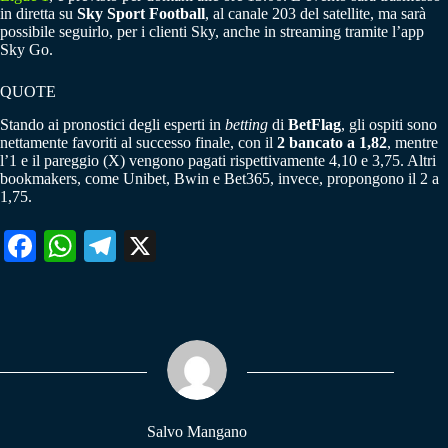
in diretta su
Sky Sport Football
, al canale 203 del satellite, ma sarà
possibile seguirlo, per i clienti Sky, anche in streaming tramite l’app
Sky Go.
QUOTE
Stando ai pronostici degli esperti in
betting
di
BetFlag
, gli ospiti sono
nettamente favoriti al successo finale, con il
2 bancato a 1,82
, mentre
l’1 e il pareggio (X) vengono pagati rispettivamente 4,10 e 3,75. Altri
bookmakers, come Unibet, Bwin e Bet365, invece, propongono il 2 a
1,75.
Fa
W
Te
X
ce
ha
le
bo
ts
gr
ok
A
a
pp
m
Salvo Mangano