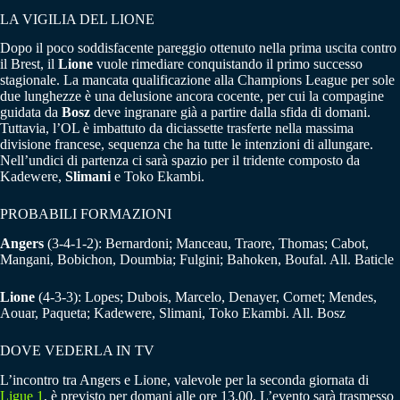
LA VIGILIA DEL LIONE
Dopo il poco soddisfacente pareggio ottenuto nella prima uscita contro
il Brest, il
Lione
vuole rimediare conquistando il primo successo
stagionale. La mancata qualificazione alla Champions League per sole
due lunghezze è una delusione ancora cocente, per cui la compagine
guidata da
Bosz
deve ingranare già a partire dalla sfida di domani.
Tuttavia, l’OL è imbattuto da diciassette trasferte nella massima
divisione francese, sequenza che ha tutte le intenzioni di allungare.
Nell’undici di partenza ci sarà spazio per il tridente composto da
Kadewere,
Slimani
e Toko Ekambi.
PROBABILI FORMAZIONI
Angers
(3-4-1-2): Bernardoni; Manceau, Traore, Thomas; Cabot,
Mangani, Bobichon, Doumbia; Fulgini; Bahoken, Boufal. All. Baticle
Lione
(4-3-3): Lopes; Dubois, Marcelo, Denayer, Cornet; Mendes,
Aouar, Paqueta; Kadewere, Slimani, Toko Ekambi. All. Bosz
DOVE VEDERLA IN TV
L’incontro tra Angers e Lione, valevole per la seconda giornata di
Ligue 1
, è previsto per domani alle ore 13.00. L’evento sarà trasmesso