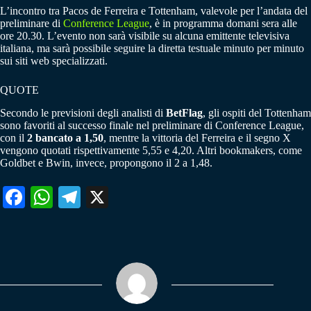
L’incontro tra Pacos de Ferreira e Tottenham, valevole per l’andata del
preliminare di
Conference League
, è in programma domani sera alle
ore 20.30. L’evento non sarà visibile su alcuna emittente televisiva
italiana, ma sarà possibile seguire la diretta testuale minuto per minuto
sui siti web specializzati.
QUOTE
Secondo le previsioni degli analisti di
BetFlag
, gli ospiti del Tottenham
sono favoriti al successo finale nel preliminare di Conference League,
con il
2 bancato a 1,50
, mentre la vittoria del Ferreira e il segno X
vengono quotati rispettivamente 5,55 e 4,20. Altri bookmakers, come
Goldbet e Bwin, invece, propongono il 2 a 1,48.
Fa
W
Te
X
ce
ha
le
bo
ts
gr
ok
A
a
pp
m