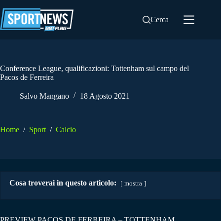
Salta
al
Cerca
contenuto
Conference League, qualificazioni: Tottenham sul campo del
Pacos de Ferreira
Salvo Mangano
18 Agosto 2021
Home
/
Sport
/
Calcio
Cosa troverai in questo articolo:
mostra
PREVIEW PACOS DE FERREIRA – TOTTENHAM