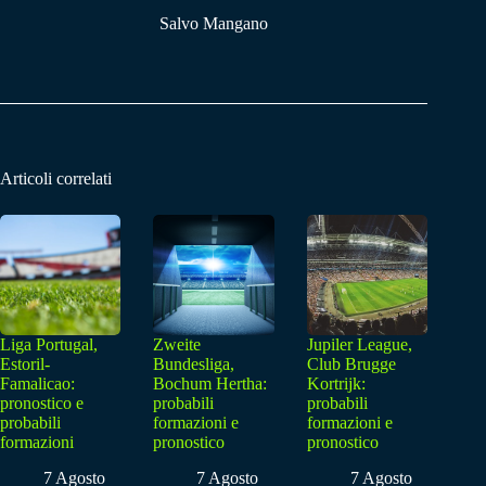
Salvo Mangano
Articoli correlati
Liga Portugal,
Zweite
Jupiler League,
Estoril-
Bundesliga,
Club Brugge
Famalicao:
Bochum Hertha:
Kortrijk:
pronostico e
probabili
probabili
probabili
formazioni e
formazioni e
formazioni
pronostico
pronostico
7 Agosto
7 Agosto
7 Agosto