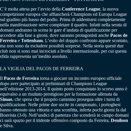
C’è molta attesa per l’avvio della
Conference League
, la nuova
competizione europea che affiancherà Champions ed Europa League
sul gradino più basso del podio. Prima di addentrarsi completamente
nella manifestazione serve completare il quadro. Infatti nella serata di
domani andranno in scena le gare d’andata di qualificazione per
accedere alla fase a gironi, dove saranno protagonisti anche
Pacos de
Ferreira
e
Tottenham
. L’esito del doppio confronto appare scontato,
ma non sono da escludere possibili sorprese. Nella storia questi due
club non si sono mai incrociati a livello internazionale, per cui questa
sfida rappresenta un’inedito assoluto.
LA VIGILIA DEL PACOS DE FERREIRA
Il
Pacos de Ferreira
torna a giocare un incontro europeo ufficiale
dopo aver partecipato ai preliminari di Champions League
nell’edizione 2013-2014. Il quinto posto conquistato lo scorso anno è
equivalso a un risultato prestigioso per la formazione allenata da
Simao
, che spera che il proprio cammino prosegua oltre i turni di
qualificazione. Nelle prime due uscite in campionato, i portoghesi
hanno ottenuto una vittoria e una sconfitta, inferta pochi giorni fa dal
Boavista (3-0). Nell’undici di partenza che scenderà in campo domani
ci sarà spazio per il tridente offensivo composto da Ferreira,
Denilson
e Silva.