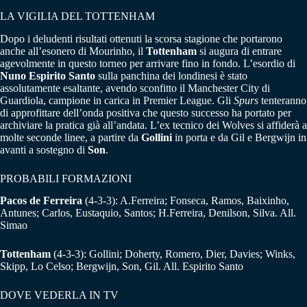
LA VIGILIA DEL TOTTENHAM
Dopo i deludenti risultati ottenuti la scorsa stagione che portarono
anche all’esonero di Mourinho, il
Tottenham
si augura di entrare
agevolmente in questo torneo per arrivare fino in fondo. L’esordio di
Nuno Espirito Santo
sulla panchina dei londinesi è stato
assolutamente esaltante, avendo sconfitto il Manchester City di
Guardiola, campione in carica in Premier League. Gli
Spurs
tenteranno
di approfittare dell’onda positiva che questo successo ha portato per
archiviare la pratica già all’andata. L’ex tecnico dei Wolves si affiderà a
molte seconde linee, a partire da
Gollini
in porta e da Gil e Bergwijn in
avanti a sostegno di
Son
.
PROBABILI FORMAZIONI
Pacos de Ferreira
(4-3-3): A.Ferreira; Fonseca, Ramos, Baixinho,
Antunes; Carlos, Eustaquio, Santos; H.Ferreira, Denilson, Silva. All.
Simao
Tottenham
(4-3-3): Gollini; Doherty, Romero, Dier, Davies; Winks,
Skipp, Lo Celso; Bergwijn, Son, Gil. All. Espirito Santo
DOVE VEDERLA IN TV