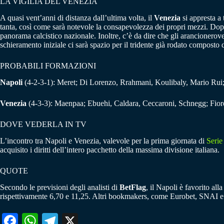
LA VIGILIA DEL VENEZIA
A quasi vent’anni di distanza dall’ultima volta, il
Venezia
si appresta a
tanta, così come sarà notevole la consapevolezza dei propri mezzi. Dopo
panorama calcistico nazionale. Inoltre, c’è da dire che gli arancionerove
schieramento iniziale ci sarà spazio per il tridente già rodato compost
PROBABILI FORMAZIONI
Napoli
(4-2-3-1): Meret; Di Lorenzo, Rrahmani, Koulibaly, Mario Rui; 
Venezia
(4-3-3): Maenpaa; Ebuehi, Caldara, Ceccaroni, Schnegg; Fiord
DOVE VEDERLA IN TV
L’incontro tra Napoli e Venezia, valevole per la prima giornata di
Serie
acquisito i diritti dell’intero pacchetto della massima divisione italiana.
QUOTE
Secondo le previsioni degli analisti di
BetFlag
, il Napoli è favorito all
rispettivamente 6,70 e 11,25. Altri bookmakers, come Eurobet, SNAI e
Fa
W
Te
X