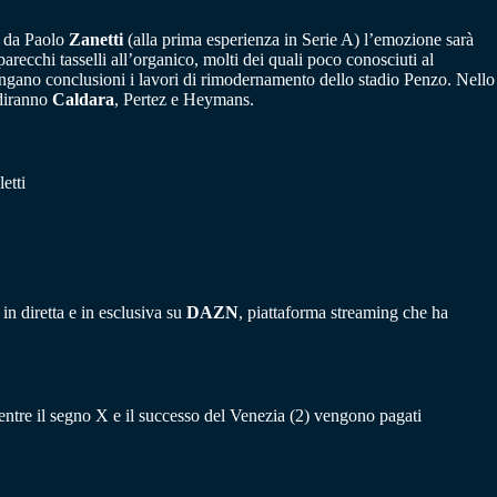
a da Paolo
Zanetti
(alla prima esperienza in Serie A) l’emozione sarà
ecchi tasselli all’organico, molti dei quali poco conosciuti al
 vengano conclusioni i lavori di rimodernamento dello stadio Penzo. Nello
rdiranno
Caldara
, Pertez e Heymans.
etti
n diretta e in esclusiva su
DAZN
, piattaforma streaming che ha
entre il segno X e il successo del Venezia (2) vengono pagati