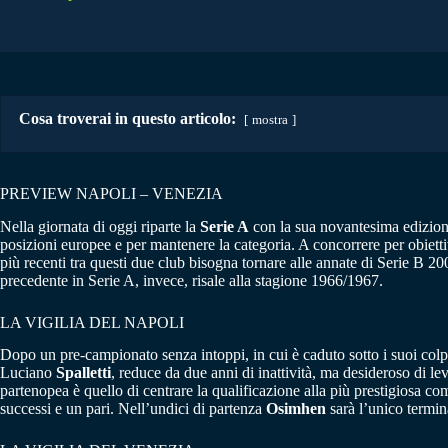
Cosa troverai in questo articolo:
mostra
PREVIEW NAPOLI – VENEZIA
Nella giornata di oggi riparte la
Serie A
con la sua novantesima edizion
posizioni europee e per mantenere la categoria. A concorrere per obiet
più recenti tra questi due club bisogna tornare alle annate di Serie B 20
precedente in Serie A, invece, risale alla stagione 1966/1967.
LA VIGILIA DEL NAPOLI
Dopo un pre-campionato senza intoppi, in cui è caduto sotto i suoi colp
Luciano
Spalletti
, reduce da due anni di inattività, ma desideroso di l
partenopea è quello di centrare la qualificazione alla più prestigiosa com
successi e un pari. Nell’undici di partenza
Osimhen
sarà l’unico termin