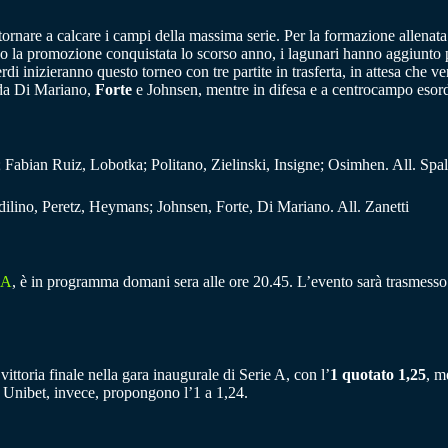
 tornare a calcare i campi della massima serie. Per la formazione allenat
 la promozione conquistata lo scorso anno, i lagunari hanno aggiunto par
rdi inizieranno questo torneo con tre partite in trasferta, in attesa che
o da Di Mariano,
Forte
e Johnsen, mentre in difesa e a centrocampo eso
Fabian Ruiz, Lobotka; Politano, Zielinski, Insigne; Osimhen. All. Spall
ilino, Peretz, Heymans; Johnsen, Forte, Di Mariano. All. Zanetti
 A
, è in programma domani sera alle ore 20.45. L’evento sarà trasmesso i
a vittoria finale nella gara inaugurale di Serie A, con l’
1 quotato 1,25
, m
 Unibet, invece, propongono l’1 a 1,24.