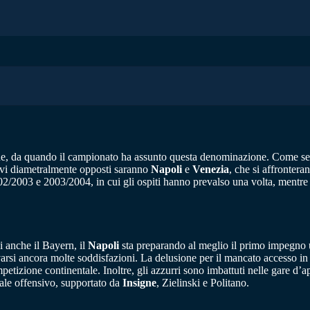
e, da quando il campionato ha assunto questa denominazione. Come sempr
tivi diametralmente opposti saranno
Napoli
e
Venezia
, che si affronter
02/2003 e 2003/2004, in cui gli ospiti hanno prevalso una volta, mentre ne
i anche il Bayern, il
Napoli
sta preparando al meglio il primo impegno uf
evarsi ancora molte soddisfazioni. La delusione per il mancato accesso in
petizione continentale. Inoltre, gli azzurri sono imbattuti nelle gare d’a
ale offensivo, supportato da
Insigne
, Zielinski e Politano.