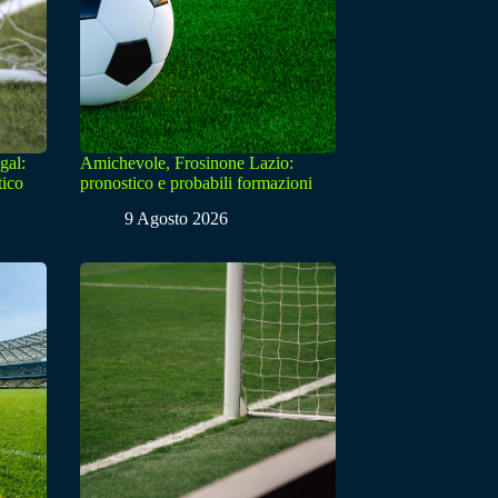
gal:
Amichevole, Frosinone Lazio:
tico
pronostico e probabili formazioni
9 Agosto 2026