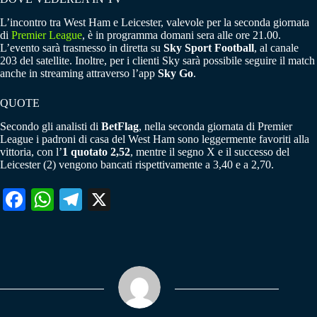
L’incontro tra West Ham e Leicester, valevole per la seconda giornata
di
Premier League
, è in programma domani sera alle ore 21.00.
L’evento sarà trasmesso in diretta su
Sky Sport Football
, al canale
203 del satellite. Inoltre, per i clienti Sky sarà possibile seguire il match
anche in streaming attraverso l’app
Sky Go
.
QUOTE
Secondo gli analisti di
BetFlag
, nella seconda giornata di Premier
League i padroni di casa del West Ham sono leggermente favoriti alla
vittoria, con l’
1 quotato 2,52
, mentre il segno X e il successo del
Leicester (2) vengono bancati rispettivamente a 3,40 e a 2,70.
Fa
W
Te
X
ce
ha
le
bo
ts
gr
ok
A
a
pp
m