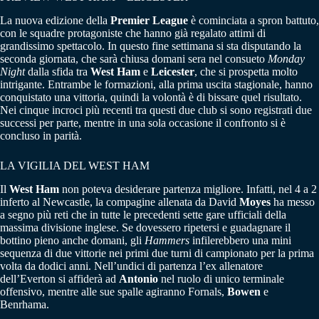
La nuova edizione della
Premier League
è cominciata a spron battuto,
con le squadre protagoniste che hanno già regalato attimi di
grandissimo spettacolo. In questo fine settimana si sta disputando la
seconda giornata, che sarà chiusa domani sera nel consueto
Monday
Night
dalla sfida tra
West Ham
e
Leicester
, che si prospetta molto
intrigante. Entrambe le formazioni, alla prima uscita stagionale, hanno
conquistato una vittoria, quindi la volontà è di bissare quel risultato.
Nei cinque incroci più recenti tra questi due club si sono registrati due
successi per parte, mentre in una sola occasione il confronto si è
concluso in parità.
LA VIGILIA DEL WEST HAM
Il
West Ham
non poteva desiderare partenza migliore. Infatti, nel 4 a 2
inferto al Newcastle, la compagine allenata da David
Moyes
ha messo
a segno più reti che in tutte le precedenti sette gare ufficiali della
massima divisione inglese. Se dovessero ripetersi e guadagnare il
bottino pieno anche domani, gli
Hammers
infilerebbero una mini
sequenza di due vittorie nei primi due turni di campionato per la prima
volta da dodici anni. Nell’undici di partenza l’ex allenatore
dell’Everton si affiderà ad
Antonio
nel ruolo di unico terminale
offensivo, mentre alle sue spalle agiranno Fornals,
Bowen
e
Benrhama.