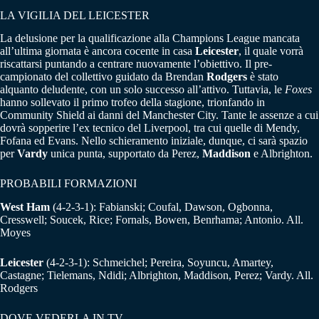
LA VIGILIA DEL LEICESTER
La delusione per la qualificazione alla Champions League mancata
all’ultima giornata è ancora cocente in casa
Leicester
, il quale vorrà
riscattarsi puntando a centrare nuovamente l’obiettivo. Il pre-
campionato del collettivo guidato da Brendan
Rodgers
è stato
alquanto deludente, con un solo successo all’attivo. Tuttavia, le
Foxes
hanno sollevato il primo trofeo della stagione, trionfando in
Community Shield ai danni del Manchester City. Tante le assenze a cui
dovrà sopperire l’ex tecnico del Liverpool, tra cui quelle di Mendy,
Fofana ed Evans. Nello schieramento iniziale, dunque, ci sarà spazio
per
Vardy
unica punta, supportato da Perez,
Maddison
e Albrighton.
PROBABILI FORMAZIONI
West Ham
(4-2-3-1): Fabianski; Coufal, Dawson, Ogbonna,
Cresswell; Soucek, Rice; Fornals, Bowen, Benrhama; Antonio. All.
Moyes
Leicester
(4-2-3-1): Schmeichel; Pereira, Soyuncu, Amartey,
Castagne; Tielemans, Ndidi; Albrighton, Maddison, Perez; Vardy. All.
Rodgers
DOVE VEDERLA IN TV