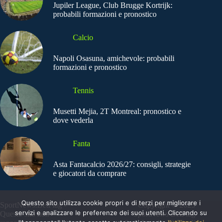
Jupiler League, Club Brugge Kortrijk:
probabili formazioni e pronostico
Calcio
Napoli Osasuna, amichevole: probabili
formazioni e pronostico
Tennis
Musetti Mejia, 2T Montreal: pronostico e
dove vederla
Fanta
Asta Fantacalcio 2026/27: consigli, strategie
e giocatori da comprare
Questo sito utilizza cookie propri e di terzi per migliorare i
SportNews.BetFlag -
Copyright © 2025
servizi e analizzare le preferenze dei suoi utenti. Cliccando su
Questo sito non
SportNews BetFlag