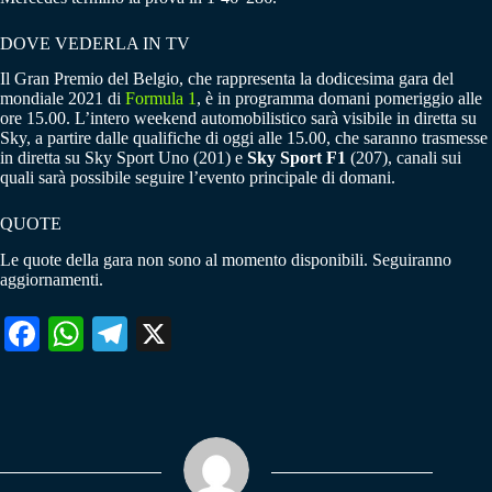
DOVE VEDERLA IN TV
Il Gran Premio del Belgio, che rappresenta la dodicesima gara del
mondiale 2021 di
Formula 1
, è in programma domani pomeriggio alle
ore 15.00. L’intero weekend automobilistico sarà visibile in diretta su
Sky, a partire dalle qualifiche di oggi alle 15.00, che saranno trasmesse
in diretta su Sky Sport Uno (201) e
Sky Sport F1
(207), canali sui
quali sarà possibile seguire l’evento principale di domani.
QUOTE
Le quote della gara non sono al momento disponibili. Seguiranno
aggiornamenti.
Fa
W
Te
X
ce
ha
le
bo
ts
gr
ok
A
a
pp
m