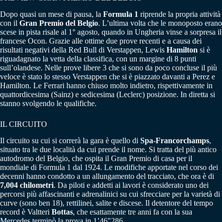
Dopo quasi un mese di pausa, la
Formula 1
riprende la propria attività
con il
Gran Premio del Belgio
. L’ultima volta che le monoposto erano
scese in pista risale al 1° agosto, quando in Ungheria vinse a sorpresa il
francese Ocon. Grazie alle ottime due prove recenti e a causa dei
risultati negativi della Red Bull di Verstappen, Lewis
Hamilton
si è
riguadagnato la vetta della classifica, con un margine di 8 punti
sull’olandese. Nelle prove libere 3 che si sono da poco concluse il più
veloce è stato lo stesso Verstappen che si è piazzato davanti a Perez e
Hamilton. Le Ferrari hanno chiuso molto indietro, rispettivamente in
quattordicesima (Sainz) e sedicesima (Leclerc) posizione. In diretta si
stanno svolgendo le qualifiche.
IL CIRCUITO
Il circuito su cui si correrà la gara è quello di
Spa-Francorchamps
,
situato tra le due località da cui prende il nome. Si tratta del più antico
autodromo del Belgio, che ospita il Gran Premio di casa per il
mondiale di Formula 1 dal 1924. Le modifiche apportate nel corso dei
decenni hanno condotto a un allungamento del tracciato, che ora è di
7,004 chilometri
. Da piloti e addetti ai lavori è considerato uno dei
percorsi più affascinanti e adrenalinici su cui sfrecciare per la varietà di
curve (sono ben 18), rettilinei, salite e discese. Il detentore del tempo
record è Valtteri
Bottas
, che esattamente tre anni fa con la sua
Mercedes terminò la prova in 1’46″286.