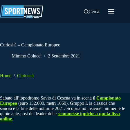
Salta
al
Cerca
contenuto
Curiosità – Campionato Europeo
Mimmo Colucci
2 Settembre 2021
Home
/
Curiosità
Sabato all’ippodromo Savio di Cesena va in scena il
Campionato
Europeo
(euro 132.000, metri 1660), Gruppo I, la classica che
sancisce la fine delle notturne 2021. Scopriamo insieme i numeri e le
quote ante-post del leader delle
scommesse ippiche a quota fissa
online
.