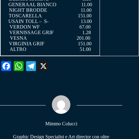
GENERAAL BIANCO 11.00
NIGHT BRODDE 11.00
TOSCARELLA 151.00
USAIN TOLL – S- 13.00
VERDON WF 67.00
VERNISSAGE GRIF 1.28
VESNA 201.00
VIRGINIA GRIF 151.00
ALTRO 51.00
Fa
W
Te
X
ce
ha
le
bo
ts
gr
ok
A
a
pp
m
Mimmo Colucci
Graphic Design Specialist e Art director con oltre