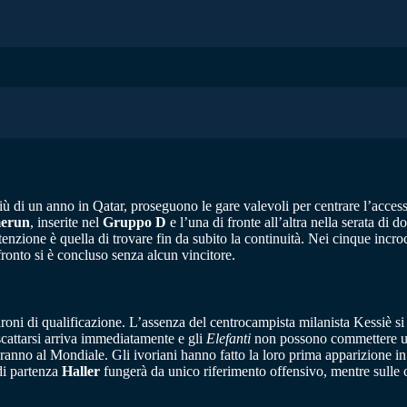
ù di un anno in Qatar, proseguono le gare valevoli per centrare l’access
erun
, inserite nel
Gruppo D
e l’una di fronte all’altra nella serata di
tenzione è quella di trovare fin da subito la continuità. Nei cinque incroc
fronto si è concluso senza alcun vincitore.
ironi di qualificazione. L’assenza del centrocampista milanista Kessiè si 
cattarsi arriva immediatamente e gli
Elefanti
non possono commettere un 
peranno al Mondiale. Gli ivoriani hanno fatto la loro prima apparizione
di partenza
Haller
fungerà da unico riferimento offensivo, mentre sulle