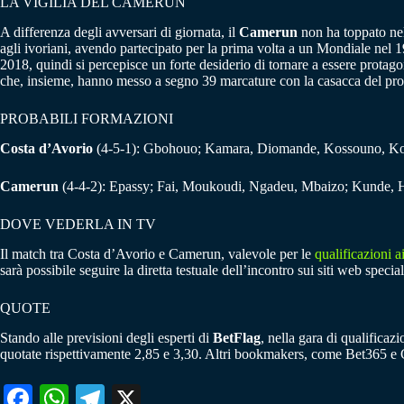
LA VIGILIA DEL CAMERUN
A differenza degli avversari di giornata, il
Camerun
non ha toppato ne
agli ivoriani, avendo partecipato per la prima volta a un Mondiale nel 198
2018, quindi si percepisce un forte desiderio di tornare a essere protago
che, insieme, hanno messo a segno 39 marcature con la casacca del pro
PROBABILI FORMAZIONI
Costa d’Avorio
(4-5-1): Gbohouo; Kamara, Diomande, Kossouno, Kona
Camerun
(4-4-2): Epassy; Fai, Moukoudi, Ngadeu, Mbaizo; Kunde, 
DOVE VEDERLA IN TV
Il match tra Costa d’Avorio e Camerun, valevole per le
qualificazioni 
sarà possibile seguire la diretta testuale dell’incontro sui siti web special
QUOTE
Stando alle previsioni degli esperti di
BetFlag
, nella gara di qualificaz
quotate rispettivamente 2,85 e 3,30. Altri bookmakers, come Bet365 e 
Fa
W
Te
X