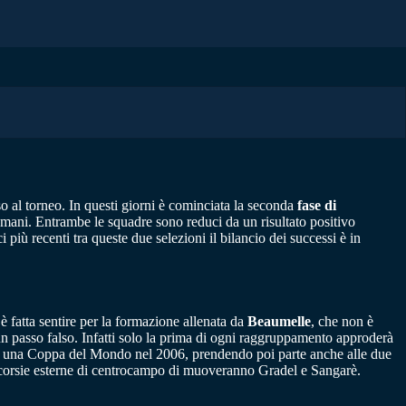
o al torneo. In questi giorni è cominciata la seconda
fase di
 domani. Entrambe le squadre sono reduci da un risultato positivo
i più recenti tra queste due selezioni il bilancio dei successi è in
è fatta sentire per la formazione allenata da
Beaumelle
, che non è
passo falso. Infatti solo la prima di ogni raggruppamento approderà
 in una Coppa del Mondo nel 2006, prendendo poi parte anche alle due
 corsie esterne di centrocampo di muoveranno Gradel e Sangarè.