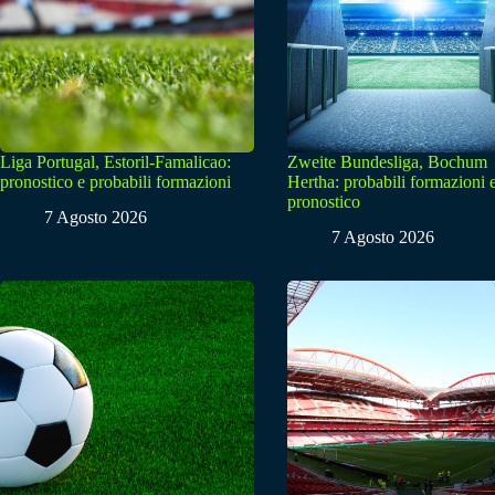
Liga Portugal, Estoril-Famalicao:
Zweite Bundesliga, Bochum
pronostico e probabili formazioni
Hertha: probabili formazioni 
pronostico
7 Agosto 2026
7 Agosto 2026