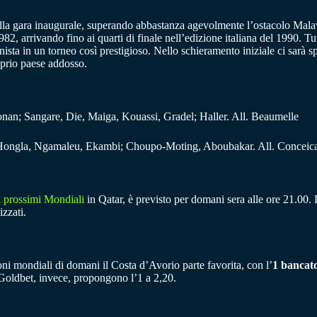
lla gara inaugurale, superando abbastanza agevolmente l’ostacolo Mala
2, arrivando fino ai quarti di finale nell’edizione italiana del 1990. Tut
nista in un torneo così prestigioso. Nello schieramento iniziale ci sarà 
prio paese addosso.
n; Sangare, Die, Maiga, Kouassi, Gradel; Haller. All. Beaumelle
Hongla, Ngamaleu, Ekambi; Choupo-Moting, Aboubakar. All. Conceic
ai prossimi Mondiali
in Qatar, è previsto per domani sera alle ore 21.00. 
izzati.
ioni mondiali di domani il Costa d’Avorio parte favorita, con l’
1 bancato
Goldbet, invece, propongono l’1 a 2,20.