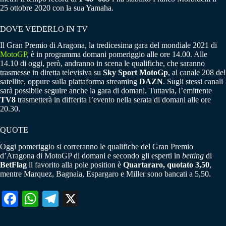
25 ottobre 2020 con la sua Yamaha.
DOVE VEDERLO IN TV
Il Gran Premio di Aragona, la tredicesima gara del mondiale 2021 di
MotoGP
, è in programma domani pomeriggio alle ore 14.00. Alle
14.10 di oggi, però, andranno in scena le qualifiche, che saranno
trasmesse in diretta televisiva su
Sky Sport MotoGp
, al canale 208 del
satellite, oppure sulla piattaforma streaming
DAZN
. Sugli stessi canali
sarà possibile seguire anche la gara di domani. Tuttavia, l’emittente
TV8
trasmetterà in differita l’evento nella serata di domani alle ore
20.30.
QUOTE
Oggi pomeriggio si correranno le qualifiche del Gran Premio
d’Aragona di MotoGP di domani e secondo gli esperti in
betting
di
BetFlag
il favorito alla pole position è
Quartararo, quotato 3,50
,
mentre Marquez, Bagnaia, Espargaro e Miller sono bancati a 5,50.
Fa
W
Te
X
ce
ha
le