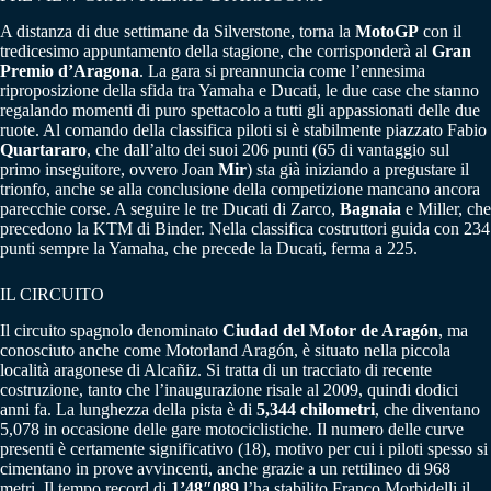
A distanza di due settimane da Silverstone, torna la
MotoGP
con il
tredicesimo appuntamento della stagione, che corrisponderà al
Gran
Premio d’Aragona
. La gara si preannuncia come l’ennesima
riproposizione della sfida tra Yamaha e Ducati, le due case che stanno
regalando momenti di puro spettacolo a tutti gli appassionati delle due
ruote. Al comando della classifica piloti si è stabilmente piazzato Fabio
Quartararo
, che dall’alto dei suoi 206 punti (65 di vantaggio sul
primo inseguitore, ovvero Joan
Mir
) sta già iniziando a pregustare il
trionfo, anche se alla conclusione della competizione mancano ancora
parecchie corse. A seguire le tre Ducati di Zarco,
Bagnaia
e Miller, che
precedono la KTM di Binder. Nella classifica costruttori guida con 234
punti sempre la Yamaha, che precede la Ducati, ferma a 225.
IL CIRCUITO
Il circuito spagnolo denominato
Ciudad del Motor de Aragón
, ma
conosciuto anche come Motorland Aragón, è situato nella piccola
località aragonese di Alcañiz. Si tratta di un tracciato di recente
costruzione, tanto che l’inaugurazione risale al 2009, quindi dodici
anni fa. La lunghezza della pista è di
5,344 chilometri
, che diventano
5,078 in occasione delle gare motociclistiche. Il numero delle curve
presenti è certamente significativo (18), motivo per cui i piloti spesso si
cimentano in prove avvincenti, anche grazie a un rettilineo di 968
metri. Il tempo record di
1’48″089
l’ha stabilito Franco Morbidelli il