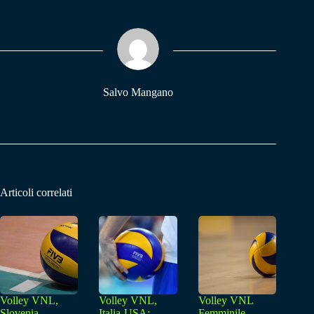
bo
ts
gr
ok
A
a
pp
m
Salvo Mangano
Articoli correlati
Volley VNL,
Volley VNL,
Volley VNL
Slovenia-
Italia-USA:
Femminile,