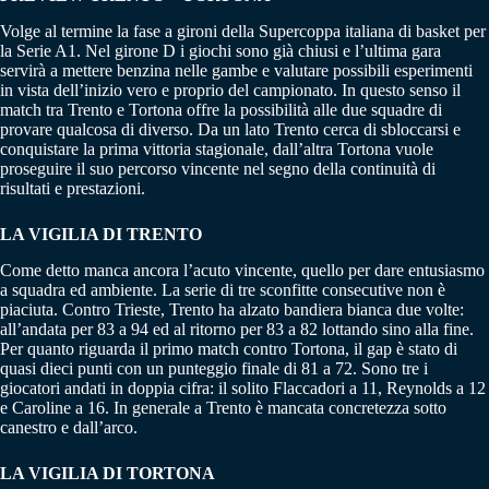
Volge al termine la fase a gironi della Supercoppa italiana di basket per
la Serie A1. Nel girone D i giochi sono già chiusi e l’ultima gara
servirà a mettere benzina nelle gambe e valutare possibili esperimenti
in vista dell’inizio vero e proprio del campionato. In questo senso il
match tra Trento e Tortona offre la possibilità alle due squadre di
provare qualcosa di diverso. Da un lato Trento cerca di sbloccarsi e
conquistare la prima vittoria stagionale, dall’altra Tortona vuole
proseguire il suo percorso vincente nel segno della continuità di
risultati e prestazioni.
LA VIGILIA DI TRENTO
Come detto manca ancora l’acuto vincente, quello per dare entusiasmo
a squadra ed ambiente. La serie di tre sconfitte consecutive non è
piaciuta. Contro Trieste, Trento ha alzato bandiera bianca due volte:
all’andata per 83 a 94 ed al ritorno per 83 a 82 lottando sino alla fine.
Per quanto riguarda il primo match contro Tortona, il gap è stato di
quasi dieci punti con un punteggio finale di 81 a 72. Sono tre i
giocatori andati in doppia cifra: il solito Flaccadori a 11, Reynolds a 12
e Caroline a 16. In generale a Trento è mancata concretezza sotto
canestro e dall’arco.
LA VIGILIA DI TORTONA