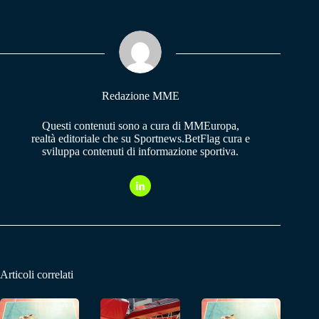
bo
ts
gr
ok
A
a
pp
m
Redazione MME
Questi contenuti sono a cura di MMEuropa,
realtà editoriale che su Sportnews.BetFlag cura e
sviluppa contenuti di informazione sportiva.
Articoli correlati