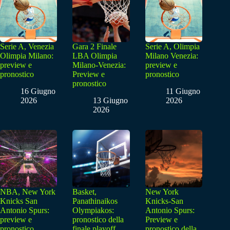
Serie A, Venezia
Gara 2 Finale
Serie A, Olimpia
Olimpia Milano:
LBA Olimpia
Milano Venezia:
preview e
Milano-Venezia:
preview e
pronostico
Preview e
pronostico
pronostico
16 Giugno
11 Giugno
2026
13 Giugno
2026
2026
NBA, New York
Basket,
New York
Knicks San
Panathinaikos
Knicks-San
Antonio Spurs:
Olympiakos:
Antonio Spurs:
preview e
pronostico della
Preview e
pronostico
finale playoff
pronostico della