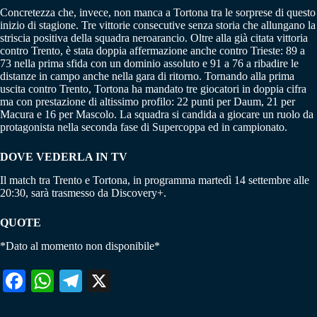
Concretezza che, invece, non manca a Tortona tra le sorprese di questo
inizio di stagione. Tre vittorie consecutive senza storia che allungano la
striscia positiva della squadra neroarancio. Oltre alla già citata vittoria
contro Trento, è stata doppia affermazione anche contro Trieste: 89 a
73 nella prima sfida con un dominio assoluto e 91 a 76 a ribadire le
distanze in campo anche nella gara di ritorno. Tornando alla prima
uscita contro Trento, Tortona ha mandato tre giocatori in doppia cifra
ma con prestazione di altissimo profilo: 22 punti per Daum, 21 per
Macura e 16 per Mascolo. La squadra si candida a giocare un ruolo da
protagonista nella seconda fase di Supercoppa ed in campionato.
DOVE VEDERLA IN TV
Il match tra Trento e Tortona, in programma martedì 14 settembre alle
20:30, sarà trasmesso da Discovery+.
QUOTE
*Dato al momento non disponibile*
Fa
W
Te
X
ce
ha
le