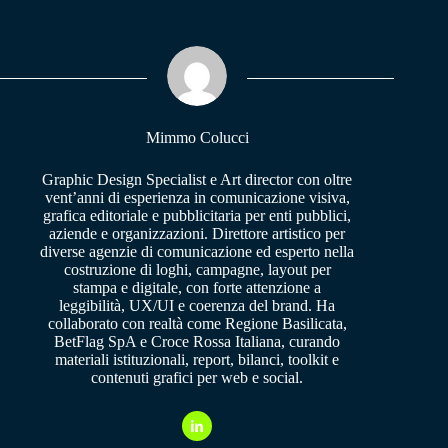
bo
ts
gr
ok
A
a
pp
m
Mimmo Colucci
Graphic Design Specialist e Art director con oltre
vent’anni di esperienza in comunicazione visiva,
grafica editoriale e pubblicitaria per enti pubblici,
aziende e organizzazioni. Direttore artistico per
diverse agenzie di comunicazione ed esperto nella
costruzione di loghi, campagne, layout per
stampa e digitale, con forte attenzione a
leggibilità, UX/UI e coerenza del brand. Ha
collaborato con realtà come Regione Basilicata,
BetFlag SpA e Croce Rossa Italiana, curando
materiali istituzionali, report, bilanci, toolkit e
contenuti grafici per web e social.