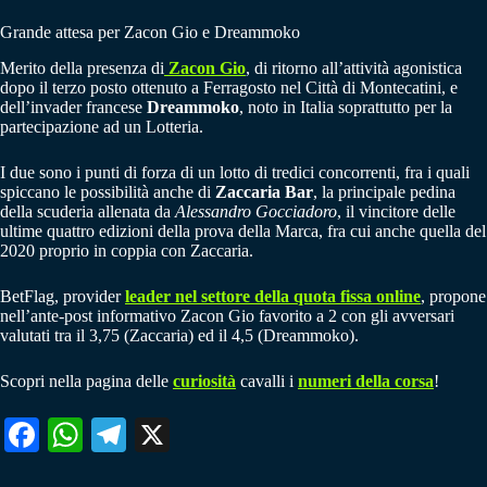
Grande attesa per Zacon Gio e Dreammoko
Merito della presenza di
Zacon Gio
, di ritorno all’attività agonistica
dopo il terzo posto ottenuto a Ferragosto nel Città di Montecatini, e
dell’invader francese
Dreammoko
, noto in Italia soprattutto per la
partecipazione ad un Lotteria.
I due sono i punti di forza di un lotto di tredici concorrenti, fra i quali
spiccano le possibilità anche di
Zaccaria Bar
, la principale pedina
della scuderia allenata da
Alessandro Gocciadoro
, il vincitore delle
ultime quattro edizioni della prova della Marca, fra cui anche quella del
2020 proprio in coppia con Zaccaria.
BetFlag, provider
leader nel settore della quota fissa online
, propone
nell’ante-post informativo Zacon Gio favorito a 2 con gli avversari
valutati tra il 3,75 (Zaccaria) ed il 4,5 (Dreammoko).
Scopri nella pagina delle
curiosità
cavalli i
numeri della corsa
!
Fa
W
Te
X
ce
ha
le