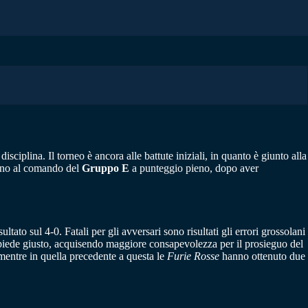
sciplina. Il torneo è ancora alle battute iniziali, in quanto è giunto alla
vano al comando del
Gruppo E
a punteggio pieno, dopo aver
ultato sul 4-0. Fatali per gli avversari sono risultati gli errori grossolani
piede giusto, acquisendo maggiore consapevolezza per il prosieguo del
 mentre in quella precedente a questa le
Furie Rosse
hanno ottenuto due