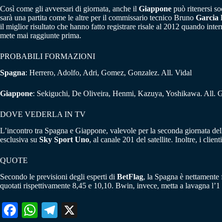
Così come gli avversari di giornata, anche il
Giappone
può ritenersi so
sarà una partita come le altre per il commissario tecnico Bruno
Garcia
il miglior risultato che hanno fatto registrare risale al 2012 quando int
mete mai raggiunte prima.
PROBABILI FORMAZIONI
Spagna
: Herrero, Adolfo, Adri, Gomez, Gonzalez. All. Vidal
Giappone
: Sekiguchi, De Oliveira, Henmi, Kazuya, Yoshikawa. All. 
DOVE VEDERLA IN TV
L’incontro tra Spagna e Giappone, valevole per la seconda giornata della
esclusiva su
Sky Sport Uno
, al canale 201 del satellite. Inoltre, i cl
QUOTE
Secondo le previsioni degli esperti di
BetFlag
, la Spagna è nettamente 
quotati rispettivamente 8,45 e 10,10. Bwin, invece, metta a lavagna l’1 
Fa
W
Te
X