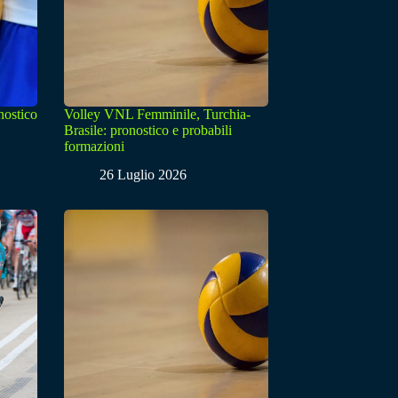
nostico
Volley VNL Femminile, Turchia-
Brasile: pronostico e probabili
formazioni
26 Luglio 2026