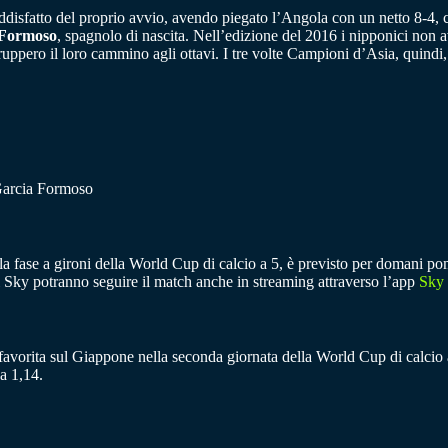
ddisfatto del proprio avvio, avendo piegato l’Angola con un netto 8-4, 
 Formoso
, spagnolo di nascita. Nell’edizione del 2016 i nipponici non a
erruppero il loro cammino agli ottavi. I tre volte Campioni d’Asia, quind
Garcia Formoso
 fase a gironi della World Cup di calcio a 5, è previsto per domani pome
ienti Sky potranno seguire il match anche in streaming attraverso l’app
Sky
favorita sul Giappone nella seconda giornata della World Cup di calcio a 
a 1,14.