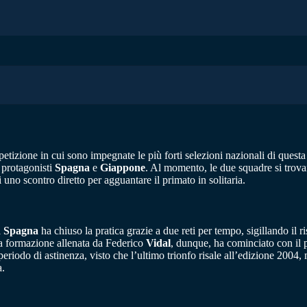
etizione in cui sono impegnate le più forti selezioni nazionali di questa di
 protagonisti
Spagna
e
Giappone
. Al momento, le due squadre si tro
di uno scontro diretto per agguantare il primato in solitaria.
a
Spagna
ha chiuso la pratica grazie a due reti per tempo, sigillando il ris
 La formazione allenata da Federico
Vidal
, dunque, ha cominciato con il 
riodo di astinenza, visto che l’ultimo trionfo risale all’edizione 2004,
a.