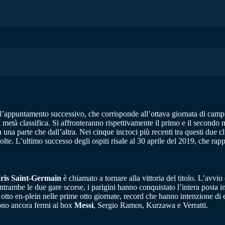
l’appuntamento successivo, che corrisponde all’ottava giornata di campio
 metà classifica. Si affronteranno rispettivamente il primo e il secondo m
 una parte che dall’altra. Nei cinque incroci più recenti tra questi due c
olte. L’ultimo successo degli ospiti risale al 30 aprile del 2019, che rap
ris Saint-Germain
è chiamato a tornare alla vittoria del titolo. L’avvi
in entrambe le due gare scorse, i parigini hanno conquistato l’intera posta
o otto en-plein nelle prime otto giornate, record che hanno intenzione di 
ono ancora fermi ai box
Messi
, Sergio Ramos, Kurzawa e Verratti.