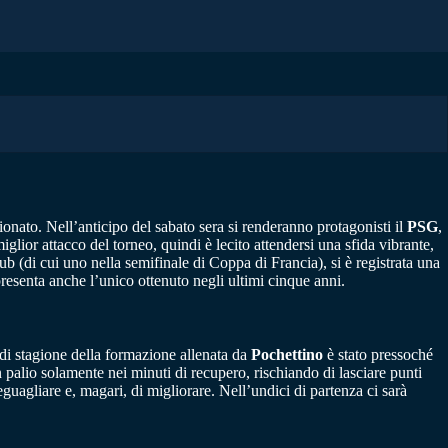
nato. Nell’anticipo del sabato sera si renderanno protagonisti il
PSG
,
iglior attacco del torneo, quindi è lecito attendersi una sfida vibrante,
lub (di cui uno nella semifinale di Coppa di Francia), si è registrata una
presenta anche l’unico ottenuto negli ultimi cinque anni.
o di stagione della formazione allenata da
Pochettino
è stato pressoché
 in palio solamente nei minuti di recupero, rischiando di lasciare punti
eguagliare e, magari, di migliorare. Nell’undici di partenza ci sarà