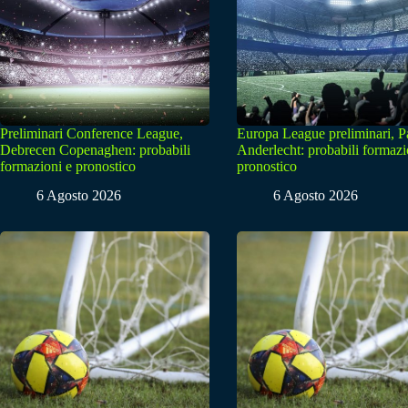
Preliminari Conference League,
Europa League preliminari, 
Debrecen Copenaghen: probabili
Anderlecht: probabili formazi
formazioni e pronostico
pronostico
6 Agosto 2026
6 Agosto 2026