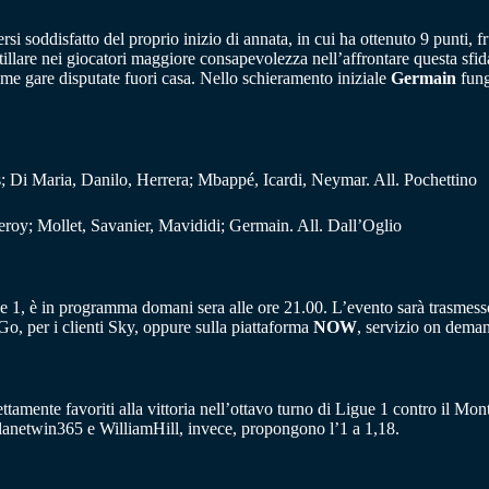
rsi soddisfatto del proprio inizio di annata, in cui ha ottenuto 9 punti, f
illare nei giocatori maggiore consapevolezza nell’affrontare questa sfida.
me gare disputate fuori casa. Nello schieramento iniziale
Germain
fung
i Maria, Danilo, Herrera; Mbappé, Icardi, Neymar. All. Pochettino
eroy; Mollet, Savanier, Mavididi; Germain. All. Dall’Oglio
ue 1, è in programma domani sera alle ore 21.00. L’evento sarà trasmesso
Go, per i clienti Sky, oppure sulla piattaforma
NOW
, servizio on dema
mente favoriti alla vittoria nell’ottavo turno di Ligue 1 contro il Montpe
lanetwin365 e WilliamHill, invece, propongono l’1 a 1,18.