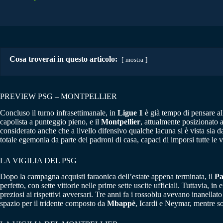
Cosa troverai in questo articolo:
mostra
PREVIEW PSG – MONTPELLIER
Concluso il turno infrasettimanale, in
Ligue 1
è già tempo di pensare al
capolista a punteggio pieno, e il
Montpellier
, attualmente posizionato a
considerato anche che a livello difensivo qualche lacuna si è vista sia da
totale egemonia da parte dei padroni di casa, capaci di imporsi tutte le v
LA VIGILIA DEL PSG
Dopo la campagna acquisti faraonica dell’estate appena terminata, il
Pa
perfetto, con sette vittorie nelle prime sette uscite ufficiali. Tuttavia, 
preziosi ai rispettivi avversari. Tre anni fa i rossoblu avevano inanellat
spazio per il tridente composto da
Mbappè
, Icardi e Neymar, mentre s