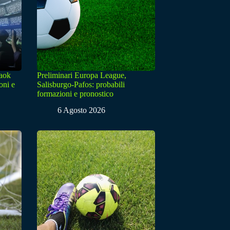
Paok
Preliminari Europa League,
oni e
Salisburgo-Pafos: probabili
formazioni e pronostico
6 Agosto 2026