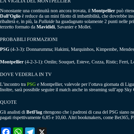
LA VIGILIA DEL MONTPELLIER
Nonostante una continuità non ancora trovata, il
Montpellier
può ritene
Dall’Oglio
è reduce da un mini filotto di imbattibilità, che dovrebbe inst
ribalterà e, in più, la
Pallaide
ha guadagnato solamente 2 punti nelle pri
terzetto formato da
Mavididi
, Savanier e Mollet.
PROBABILI FORMAZIONI
PSG
(4-3-3): Donnarumma; Hakimi, Marquinhos, Kimpembe, Mendes; D
Montpellier
(4-2-3-1): Omlin; Souquet, Esteve, Cozza, Ristic; Ferri, L
DOVE VEDERLA IN TV
L’incontro tra
PSG
e Montpellier, valevole per l’ottava giornata di Lig
Inoltre, sarà possibile seguire il match anche in streaming sull’app Sky 
QUOTE
Gli analisti di
BetFlag
ritengono che i padroni di casa del PSG siano netta
pagati rispettivamente 6,85 e 10,60. Altri bookmakers, come Bet365, P
Fa
W
Te
X