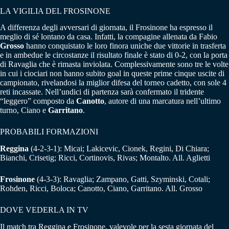
LA VIGILIA DEL FROSINONE
A differenza degli avversari di giornata, il Frosinone ha espresso il
meglio di sé lontano da casa. Infatti, la compagine allenata da Fabio
Grosso
hanno conquistato le loro finora uniche due vittorie in trasferta
e in ambedue le circostanze il risultato finale è stato di 0-2, con la porta
di Ravaglia che è rimasta inviolata. Complessivamente sono tre le volte
in cui i ciociari non hanno subito goal in queste prime cinque uscite di
campionato, rivelandosi la miglior difesa del torneo cadetto, con sole 4
reti incassate. Nell’undici di partenza sarà confermato il tridente
“leggero” composto da
Canotto
, autore di una marcatura nell’ultimo
turno, Ciano e
Garritano
.
PROBABILI FORMAZIONI
Reggina
(4-2-3-1): Micai; Lakicevic, Cionek, Regini, Di Chiara;
Bianchi, Crisetig; Ricci, Cortinovis, Rivas; Montalto. All. Aglietti
Frosinone
(4-3-3): Ravaglia; Zampano, Gatti, Szyminski, Cotali;
Rohden, Ricci, Boloca; Canotto, Ciano, Garritano. All. Grosso
DOVE VEDERLA IN TV
Il match tra Reggina e Frosinone, valevole per la sesta giornata del