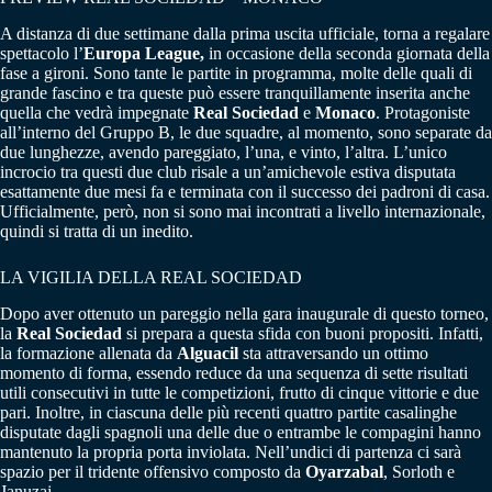
A distanza di due settimane dalla prima uscita ufficiale, torna a regalare
spettacolo l’
Europa League,
in occasione della seconda giornata della
fase a gironi. Sono tante le partite in programma, molte delle quali di
grande fascino e tra queste può essere tranquillamente inserita anche
quella che vedrà impegnate
Real Sociedad
e
Monaco
. Protagoniste
all’interno del Gruppo B, le due squadre, al momento, sono separate da
due lunghezze, avendo pareggiato, l’una, e vinto, l’altra. L’unico
incrocio tra questi due club risale a un’amichevole estiva disputata
esattamente due mesi fa e terminata con il successo dei padroni di casa.
Ufficialmente, però, non si sono mai incontrati a livello internazionale,
quindi si tratta di un inedito.
LA VIGILIA DELLA REAL SOCIEDAD
Dopo aver ottenuto un pareggio nella gara inaugurale di questo torneo,
la
Real Sociedad
si prepara a questa sfida con buoni propositi. Infatti,
la formazione allenata da
Alguacil
sta attraversando un ottimo
momento di forma, essendo reduce da una sequenza di sette risultati
utili consecutivi in tutte le competizioni, frutto di cinque vittorie e due
pari. Inoltre, in ciascuna delle più recenti quattro partite casalinghe
disputate dagli spagnoli una delle due o entrambe le compagini hanno
mantenuto la propria porta inviolata. Nell’undici di partenza ci sarà
spazio per il tridente offensivo composto da
Oyarzabal
, Sorloth e
Januzaj.