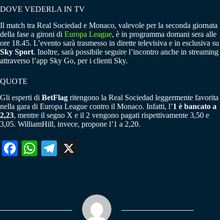
DOVE VEDERLA IN TV
Il match tra Real Sociedad e Monaco, valevole per la seconda giornata
della fase a gironi di
Europa League
, è in programma domani sera alle
ore 18.45. L’evento sarà trasmesso in dirette televisiva e in esclusiva su
Sky Sport
. Inoltre, sarà possibile seguire l’incontro anche in streaming
attraverso l’app Sky Go, per i clienti Sky.
QUOTE
Gli esperti di
BetFlag
ritengono la Real Sociedad leggermente favorita
nella gara di Europa League contro il Monaco. Infatti, l’
1 è bancato a
2,23
, mentre il segno X e il 2 vengono pagati rispettivamente 3,50 e
3,05. WilliamHill, invece, propone l’1 a 2,20.
Fa
W
Te
X
ce
ha
le
bo
ts
gr
ok
A
a
pp
m