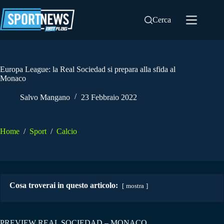
Salta
al
Cerca
contenuto
Europa League: la Real Sociedad si prepara alla sfida al
Monaco
Salvo Mangano
23 Febbraio 2022
Home
/
Sport
/
Calcio
Cosa troverai in questo articolo:
mostra
PREVIEW REAL SOCIEDAD – MONACO