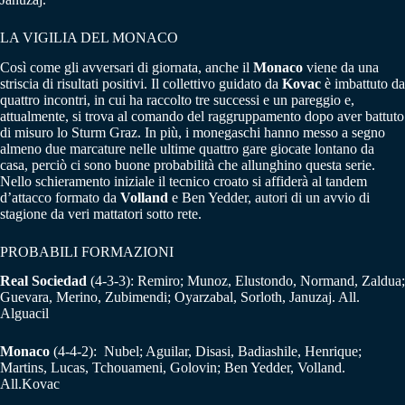
LA VIGILIA DEL MONACO
Così come gli avversari di giornata, anche il
Monaco
viene da una
striscia di risultati positivi. Il collettivo guidato da
Kovac
è imbattuto da
quattro incontri, in cui ha raccolto tre successi e un pareggio e,
attualmente, si trova al comando del raggruppamento dopo aver battuto
di misuro lo Sturm Graz. In più, i monegaschi hanno messo a segno
almeno due marcature nelle ultime quattro gare giocate lontano da
casa, perciò ci sono buone probabilità che allunghino questa serie.
Nello schieramento iniziale il tecnico croato si affiderà al tandem
d’attacco formato da
Volland
e Ben Yedder, autori di un avvio di
stagione da veri mattatori sotto rete.
PROBABILI FORMAZIONI
Real Sociedad
(4-3-3): Remiro; Munoz, Elustondo, Normand, Zaldua;
Guevara, Merino, Zubimendi; Oyarzabal, Sorloth, Januzaj. All.
Alguacil
Monaco
(4-4-2): Nubel; Aguilar, Disasi, Badiashile, Henrique;
Martins, Lucas, Tchouameni, Golovin; Ben Yedder, Volland.
All.Kovac