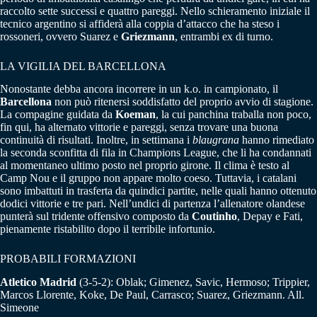
raccolto sette successi e quattro pareggi. Nello schieramento iniziale il
tecnico argentino si affiderà alla coppia d’attacco che ha steso i
rossoneri, ovvero Suarez e
Griezmann
, entrambi ex di turno.
LA VIGILIA DEL BARCELLONA
Nonostante debba ancora incorrere in un k.o. in campionato, il
Barcellona
non può ritenersi soddisfatto del proprio avvio di stagione.
La compagine guidata da
Koeman
, la cui panchina traballa non poco,
fin qui, ha alternato vittorie e pareggi, senza trovare una buona
continuità di risultati. Inoltre, in settimana i
blaugrana
hanno rimediato
la seconda sconfitta di fila in Champions League, che li ha condannati
al momentaneo ultimo posto nel proprio girone. Il clima è testo al
Camp Nou e il gruppo non appare molto coeso. Tuttavia, i catalani
sono imbattuti in trasferta da quindici partite, nelle quali hanno ottenuto
dodici vittorie e tre pari. Nell’undici di partenza l’allenatore olandese
punterà sul tridente offensivo composto da
Coutinho
, Depay e Fati,
pienamente ristabilito dopo il terribile infortunio.
PROBABILI FORMAZIONI
Atletico Madrid
(3-5-2): Oblak; Gimenez, Savic, Hermoso; Trippier,
Marcos Llorente, Koke, De Paul, Carrasco; Suarez, Griezmann. All.
Simeone