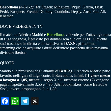
Barcellona
(4-3-1-2): Ter Stegen; Mingueza, Piqué, Garcia, Dest;
Pedri, Busquets, Frenkie De Jong; Coutinho; Depay, Ansu Fati. All.
Koeman
DOVE VEDERLA IN TV
Il match tra Atletico Madrid e
Barcellona
, valevole per l’ottava giornata
di Liga spagnola, è previsto per domani sera alle ore 21.00. L’evento
sarà trasmesso in diretta e in esclusiva su
DAZN
, piattaforma
streaming che ha acquisito i diritti dell’intero pacchetto della massima
divisione iberica.
QUOTE
Stando alle previsioni degli analisti di
BetFlag
, l’Atletico Madrid parte
favorito nella gara di Liga contro il Barcellona. Infatti,
l’1 viene messo
a lavagna a 1,85
, mentre il segno X e il successo esterno (2) vengono
pagati rispettivamente 3,55 e 4,30. Altri bookmakers, come Bet365 e
Sisal, invece, propongono l’1 a 1,80.
Fa
W
Te
X
ce
ha
le