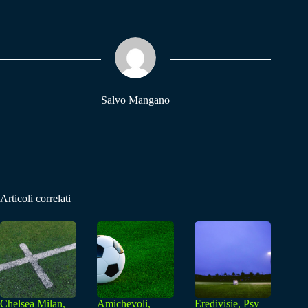
bo
ts
gr
ok
A
a
pp
m
Salvo Mangano
Articoli correlati
Chelsea Milan,
Amichevoli,
Eredivisie, Psv