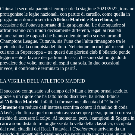
Chiusa la seconda parentesi europea della stagione 2021/2022, tornano
protagoniste le leghe nazionali, con partite di cartello, come quella in
programma domani sera tra
Atletico Madrid
e
Barcellona
, in
occasione dell’ottava giornata di Liga spagnola. Le due squadre si
affronteranno con umori decisamente differenti, legati ai risultati
diametralmente opposti che hanno ottenuto nello scorso turno di
Champions League. Tuttavia, sia l’una che l’altra rimangono tra le
pretendenti alla conquista del titolo. Nei cinque incroci più recenti – di
cui uno in Supercoppa – tra questi due gloriosi club il bilancio pende
leggermente a favore dei padroni di casa, che sono stati in grado di
prevalere due volte, mentre gli ospiti una sola. In due occasioni,
invece, il confronto è terminato in parità.
LA VIGILIA DELL’ATLETICO MADRID
Il successo conquistato sul campo del Milan a tempo ormai scaduto,
grazie a un rigore che ha fatto molto discutere, ha ridato fiducia
all’
Atletico Madrid
. Infatti, la formazione allenata dal “Cholo”
Simeone
era reduce dall’inattesa sconfitta contro il fanalino di coda
Alavés, che fino a quel momento aveva sempre perso, quindi correva il
rischio di accusare il colpo. Al momento, però, i campioni di Spagna in
carica sono distanti tre lunghezze dalla vetta della classifica, occupata
dai rivali cittadini del Real. Tuttavia, i
Colchoneros
arrivano da un
periodo di imbattibilità casalingo che perdura da undici gare, in cui ha