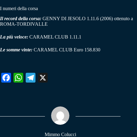
I numeri della corsa
Il record della corsa:
GENNY DI JESOLO 1.11.6 (2006) ottenuto a
ROMA-TORDIVALLE
La più veloce:
CARAMEL CLUB 1.11.1
Le somme vinte:
CARAMEL CLUB Euro 158.830
Fa
W
Te
X
ce
ha
le
bo
ts
gr
ok
A
a
pp
m
Mimmo Colucci