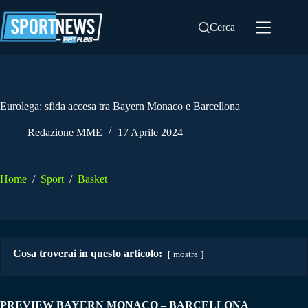
Salta
al
Cerca
contenuto
Eurolega: sfida accesa tra Bayern Monaco e Barcellona
Redazione MME
17 Aprile 2024
Home
/
Sport
/
Basket
Cosa troverai in questo articolo:
mostra
PREVIEW BAYERN MONACO – BARCELLONA