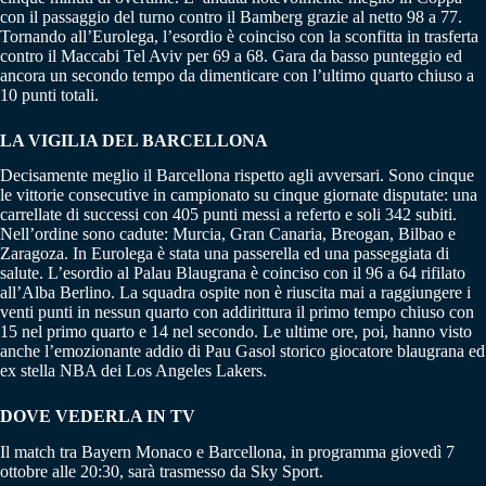
con il passaggio del turno contro il Bamberg grazie al netto 98 a 77.
Tornando all’Eurolega, l’esordio è coinciso con la sconfitta in trasferta
contro il Maccabi Tel Aviv per 69 a 68. Gara da basso punteggio ed
ancora un secondo tempo da dimenticare con l’ultimo quarto chiuso a
10 punti totali.
LA VIGILIA DEL BARCELLONA
Decisamente meglio il Barcellona rispetto agli avversari. Sono cinque
le vittorie consecutive in campionato su cinque giornate disputate: una
carrellate di successi con 405 punti messi a referto e soli 342 subiti.
Nell’ordine sono cadute: Murcia, Gran Canaria, Breogan, Bilbao e
Zaragoza. In Eurolega è stata una passerella ed una passeggiata di
salute. L’esordio al Palau Blaugrana è coinciso con il 96 a 64 rifilato
all’Alba Berlino. La squadra ospite non è riuscita mai a raggiungere i
venti punti in nessun quarto con addirittura il primo tempo chiuso con
15 nel primo quarto e 14 nel secondo. Le ultime ore, poi, hanno visto
anche l’emozionante addio di Pau Gasol storico giocatore blaugrana ed
ex stella NBA dei Los Angeles Lakers.
DOVE VEDERLA IN TV
Il match tra Bayern Monaco e Barcellona, in programma giovedì 7
ottobre alle 20:30, sarà trasmesso da Sky Sport.