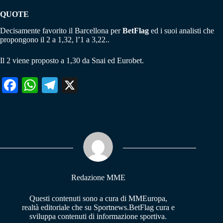
QUOTE
Decisamente favorito il Barcellona per
BetFlag
ed i suoi analisti che
propongono il 2 a 1,32, l’1 a 3,22..
Il 2 viene proposto a 1,30 da Snai ed Eurobet.
Fa
W
Te
X
ce
ha
le
bo
ts
gr
ok
A
a
pp
m
Redazione MME
Questi contenuti sono a cura di MMEuropa,
realtà editoriale che su Sportnews.BetFlag cura e
sviluppa contenuti di informazione sportiva.