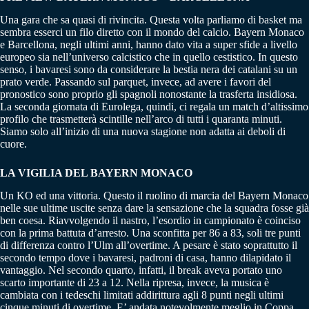
Una gara che sa quasi di rivincita. Questa volta parliamo di basket ma
sembra esserci un filo diretto con il mondo del calcio. Bayern Monaco
e Barcellona, negli ultimi anni, hanno dato vita a super sfide a livello
europeo sia nell’universo calcistico che in quello cestistico. In questo
senso, i bavaresi sono da considerare la bestia nera dei catalani su un
prato verde. Passando sul parquet, invece, ad avere i favori del
pronostico sono proprio gli spagnoli nonostante la trasferta insidiosa.
La seconda giornata di Eurolega, quindi, ci regala un match d’altissimo
profilo che trasmetterà scintille nell’arco di tutti i quaranta minuti.
Siamo solo all’inizio di una nuova stagione non adatta ai deboli di
cuore.
LA VIGILIA DEL BAYERN MONACO
Un KO ed una vittoria. Questo il ruolino di marcia del Bayern Monaco
nelle sue ultime uscite senza dare la sensazione che la squadra fosse già
ben coesa. Riavvolgendo il nastro, l’esordio in campionato è coinciso
con la prima battuta d’arresto. Una sconfitta per 86 a 83, soli tre punti
di differenza contro l’Ulm all’overtime. A pesare è stato soprattutto il
secondo tempo dove i bavaresi, padroni di casa, hanno dilapidato il
vantaggio. Nel secondo quarto, infatti, il break aveva portato uno
scarto importante di 23 a 12. Nella ripresa, invece, la musica è
cambiata con i tedeschi limitati addirittura agli 8 punti negli ultimi
cinque minuti di overtime. E’ andata notevolmente meglio in Coppa