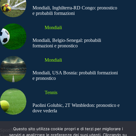
Mondiali, Inghilterra-RD Congo: pronostico
e probabili formazioni
Mondiali
Mondiali, Belgio-Senegal: probabili
formazioni e pronostico
Mondiali
Mondiali, USA Bosnia: probabili formazioni
e pronostico
Tennis
Paolini Golubic, 2T Wimbledon: pronostico e
dove vederla
Questo sito utilizza cookie propri e di terzi per migliorare i
SportNews.BetFlag -
Copyright © 2025
servizi e analizzare le preferenze dei suoi utenti. Cliccando su
Questo sito non
SportNews BetFlag