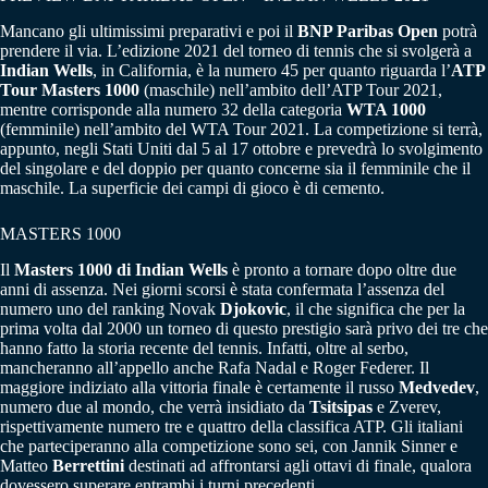
Mancano gli ultimissimi preparativi e poi il
BNP Paribas Open
potrà
prendere il via. L’edizione 2021 del torneo di tennis che si svolgerà a
Indian Wells
, in California, è la numero 45 per quanto riguarda l’
ATP
Tour Masters 1000
(maschile) nell’ambito dell’ATP Tour 2021,
mentre corrisponde alla numero 32 della categoria
WTA 1000
(femminile) nell’ambito del WTA Tour 2021. La competizione si terrà,
appunto, negli Stati Uniti dal 5 al 17 ottobre e prevedrà lo svolgimento
del singolare e del doppio per quanto concerne sia il femminile che il
maschile. La superficie dei campi di gioco è di cemento.
MASTERS 1000
Il
Masters 1000 di Indian Wells
è pronto a tornare dopo oltre due
anni di assenza. Nei giorni scorsi è stata confermata l’assenza del
numero uno del ranking Novak
Djokovic
, il che significa che per la
prima volta dal 2000 un torneo di questo prestigio sarà privo dei tre che
hanno fatto la storia recente del tennis. Infatti, oltre al serbo,
mancheranno all’appello anche Rafa Nadal e Roger Federer. Il
maggiore indiziato alla vittoria finale è certamente il russo
Medvedev
,
numero due al mondo, che verrà insidiato da
Tsitsipas
e Zverev,
rispettivamente numero tre e quattro della classifica ATP. Gli italiani
che parteciperanno alla competizione sono sei, con Jannik Sinner e
Matteo
Berrettini
destinati ad affrontarsi agli ottavi di finale, qualora
dovessero superare entrambi i turni precedenti.