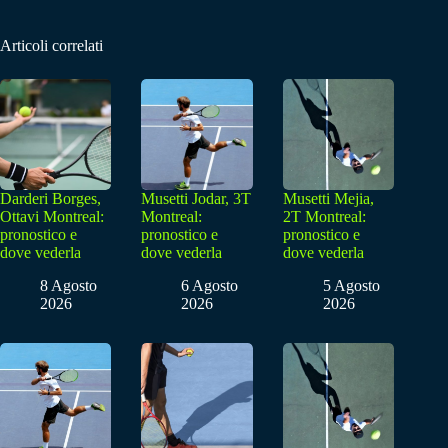
Articoli correlati
Darderi Borges,
Musetti Jodar, 3T
Musetti Mejia,
Ottavi Montreal:
Montreal:
2T Montreal:
pronostico e
pronostico e
pronostico e
dove vederla
dove vederla
dove vederla
8 Agosto
6 Agosto
5 Agosto
2026
2026
2026