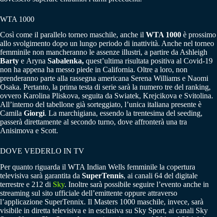
WTA 1000
Così come il parallelo torneo maschile, anche il
WTA 1000
è prossimo
allo svolgimento dopo un lungo periodo di inattività. Anche nel torneo
femminile non mancheranno le assenze illustri, a partire da Ashleigh
Barty
e Aryna
Sabalenka,
quest’ultima risultata positiva al Covid-19
non ha appena ha messo piede in California. Oltre a loro, non
prenderanno parte alla rassegna americana Serena Williams e Naomi
Osaka. Pertanto, la prima testa di serie sarà la numero tre del ranking,
ovvero Karolina Pliskova, seguita da Swiatek, Krejcikova e Svitolina.
All’interno del tabellone già sorteggiato, l’unica italiana presente è
Camila
Giorgi
. La marchigiana, essendo la trentesima del seeding,
passerà direttamente al secondo turno, dove affronterà una tra
Anisimova e Scott.
DOVE VEDERLO IN TV
Per quanto riguarda il WTA Indian Wells femminile la copertura
televisiva sarà garantita da
SuperTennis
, ai canali 64 del digitale
terrestre e 212 di
Sky
. Inoltre sarà possibile seguire l’evento anche in
streaming sul sito ufficiale dell’emittente oppure attraverso
l’applicazione SuperTennix. Il Masters 1000 maschile, invece, sarà
visibile in diretta televisiva e in esclusiva su Sky Sport, ai canali Sky