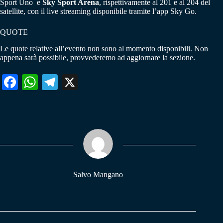
Sport Uno e
Sky Sport Arena
, rispettivamente al 201 e al 204 del
satellite, con il live streaming disponibile tramite l’app Sky Go.
QUOTE
Le quote relative all’evento non sono al momento disponibili. Non
appena sarà possibile, provvederemo ad aggiornare la sezione.
Fa
W
Te
X
ce
ha
le
bo
ts
gr
ok
A
a
pp
m
Salvo Mangano