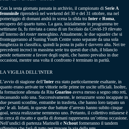
Con la sesta giornata passata in archivio, il campionato di
Serie A
femminile
riprenderà nel weekend del 30 e del 31 ottobre, ma nel
pomeriggio di domani andrà in scena la sfida tra
Inter
e
Roma
,
recupero del quarto turno. La gara, inizialmente in programma tre
settimane fa, fu rinviata a causa di un focolaio da Covid-19 rilevato
all’interno del
roster
meneghino. Attualmente, le due squadre che si
fronteggeranno al Suning Youth Centre sono separate da una sola
lunghezza in classifica, quindi la posta in palio è davvero alta. Nei tre
precedenti incroci in massima serie tra questi due club, il bilancio
pende nettamente a favore degli ospiti, che hanno prevalso in due
occasioni, mentre una volta il confronto è terminato in parità.
LA VIGILIA DELL’INTER
L’avvio di stagione dell’
Inter
era stato particolarmente esaltante, in
quanto erano arrivate tre vittorie nelle prime tre uscite ufficiali. Inoltre,
la formazione allenata da Rita
Guarino
aveva messo a segno otto reti,
incassando solo una. Successivamente, le nerazzurre sono incappate in
due pesanti sconfitte, entrambe in trasferta, che hanno loro tarpato un
po’ le ali. Infatti, in queste due battute d’arresto hanno subito cinque
goal, senza realizzarne nemmeno uno. Pertanto, il collettivo milanese è
in cerca di riscatto e quella di domani rappresenta un’ottima occasione.
Nell’undici di partenza Marinelli e
Nchout
formeranno il tandem
offensivo che farà di tutto per trovare la via della rete.