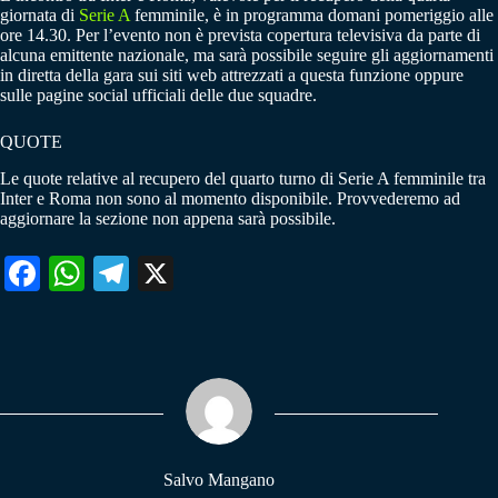
giornata di
Serie A
femminile, è in programma domani pomeriggio alle
ore 14.30. Per l’evento non è prevista copertura televisiva da parte di
alcuna emittente nazionale, ma sarà possibile seguire gli aggiornamenti
in diretta della gara sui siti web attrezzati a questa funzione oppure
sulle pagine social ufficiali delle due squadre.
QUOTE
Le quote relative al recupero del quarto turno di Serie A femminile tra
Inter e Roma non sono al momento disponibile. Provvederemo ad
aggiornare la sezione non appena sarà possibile.
Fa
W
Te
X
ce
ha
le
bo
ts
gr
ok
A
a
pp
m
Salvo Mangano