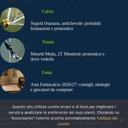
Calcio
Napoli Osasuna, amichevole: probabili
formazioni e pronostico
Tennis
Musetti Mejia, 2T Montreal: pronostico e
dove vederla
Fanta
Asta Fantacalcio 2026/27: consigli, strategie
e giocatori da comprare
Questo sito utilizza cookie propri e di terzi per migliorare i
SportNews.BetFlag -
Copyright © 2025
servizi e analizzare le preferenze dei suoi utenti. Cliccando su
Questo sito non
SportNews BetFlag
"Acconsento" l'utente accetta automaticamente
l'utilizzo dei
rappresenta una testata
Sede Legale: Via degli
giornalistica in quanto
Aldobrandeschi, 300 |
cookie.