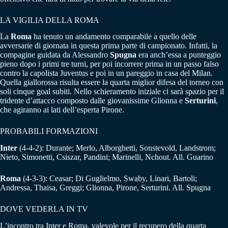
LA VIGILIA DELLA ROMA
La
Roma
ha tenuto un andamento comparabile a quello delle
avversarie di giornata in questa prima parte di campionato. Infatti, la
compagine guidata da Alessandro
Spugna
era anch’essa a punteggio
pieno dopo i primi tre turni, per poi incorrere prima in un passo falso
contro la capolista Juventus e poi in un pareggio in casa del Milan.
Quella giallorossa risulta essere la quarta miglior difesa del torneo con
soli cinque goal subiti. Nello schieramento iniziale ci sarà spazio per il
tridente d’attacco composto dalle giovanissime Glionna e
Serturini
,
che agiranno ai lati dell’esperta Pirone.
PROBABILI FORMAZIONI
Inter
(4-4-2): Durante; Merlo, Alborghetti, Sonstevold, Landstrom;
Nieto, Simonetti, Csiszar, Pandini; Marinelli, Nchout. All. Guarino
Roma
(4-3-3): Ceasar; Di Guglielmo, Swaby, Linari, Bartoli;
Andressa, Thaisa, Greggi; Glionna, Pirone, Serturini. All. Spugna
DOVE VEDERLA IN TV
L’incontro tra Inter e Roma, valevole per il recupero della quarta