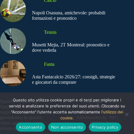
Calcio
Napoli Osasuna, amichevole: probabili
formazioni e pronostico
Tennis
Musetti Mejia, 2T Montreal: pronostico e
dove vederla
Fanta
Asta Fantacalcio 2026/27: consigli, strategie
e giocatori da comprare
Questo sito utilizza cookie propri e di terzi per migliorare i
SportNews.BetFlag -
Copyright © 2025
servizi e analizzare le preferenze dei suoi utenti. Cliccando su
Questo sito non
SportNews BetFlag
"Acconsento" l'utente accetta automaticamente
l'utilizzo dei
rappresenta una testata
Sede Legale: Via degli
giornalistica in quanto
Aldobrandeschi, 300 |
cookie.
viene aggiornato senza
00163 | Roma
Acconsento
Non acconsento
Privacy policy
alcuna periodicità