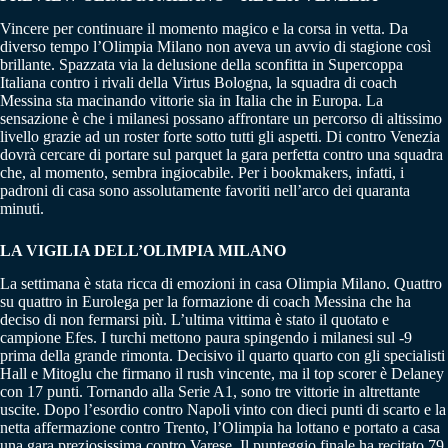
Vincere per continuare il momento magico e la corsa in vetta. Da
diverso tempo l’Olimpia Milano non aveva un avvio di stagione così
brillante. Spazzata via la delusione della sconfitta in Supercoppa
Italiana contro i rivali della Virtus Bologna, la squadra di coach
Messina sta macinando vittorie sia in Italia che in Europa. La
sensazione è che i milanesi possano affrontare un percorso di altissimo
livello grazie ad un roster forte sotto tutti gli aspetti. Di contro Venezia
dovrà cercare di portare sul parquet la gara perfetta contro una squadra
che, al momento, sembra ingiocabile. Per i bookmakers, infatti, i
padroni di casa sono assolutamente favoriti nell’arco dei quaranta
minuti.
LA VIGILIA DELL’OLIMPIA MILANO
La settimana è stata ricca di emozioni in casa Olimpia Milano. Quattro
su quattro in Eurolega per la formazione di coach Messina che ha
deciso di non fermarsi più. L’ultima vittima è stato il quotato e
campione Efes. I turchi mettono paura spingendo i milanesi sul -9
prima della grande rimonta. Decisivo il quarto quarto con gli specialisti
Hall e Mitoglu che firmano il rush vincente, ma il top scorer è Delaney
con 17 punti. Tornando alla Serie A1, sono tre vittorie in altrettante
uscite. Dopo l’esordio contro Napoli vinto con dieci punti di scarto e la
netta affermazione contro Trento, l’Olimpia ha lottano e portato a casa
una gara preziosissima contro Varese. Il punteggio finale ha recitato 79