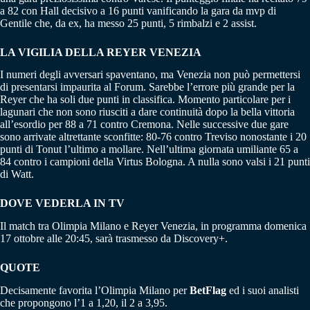
a 82 con Hall decisivo a 16 punti vanificando la gara da mvp di
Gentile che, da ex, ha messo 25 punti, 5 rimbalzi e 2 assist.
LA VIGILIA DELLA REYER VENEZIA
I numeri degli avversari spaventano, ma Venezia non può permettersi
di presentarsi impaurita al Forum. Sarebbe l’errore più grande per la
Reyer che ha soli due punti in classifica. Momento particolare per i
lagunari che non sono riusciti a dare continuità dopo la bella vittoria
all’esordio per 88 a 71 contro Cremona. Nelle successive due gare
sono arrivate altrettante sconfitte: 80-76 contro Treviso nonostante i 20
punti di Tonut l’ultimo a mollare. Nell’ultima giornata umiliante 65 a
84 contro i campioni della Virtus Bologna. A nulla sono valsi i 21 punti
di Watt.
DOVE VEDERLA IN TV
Il match tra Olimpia Milano e Reyer Venezia, in programma domenica
17 ottobre alle 20:45, sarà trasmesso da Discovery+.
QUOTE
Decisamente favorita l’Olimpia Milano per
BetFlag
ed i suoi analisti
che propongono l’1 a 1,20, il 2 a 3,95.