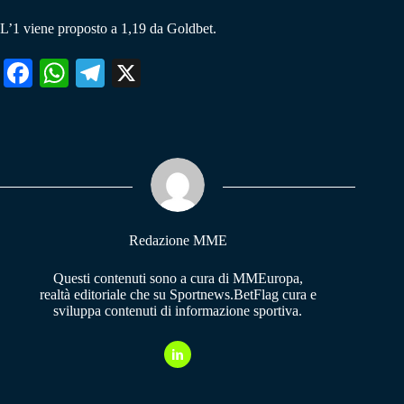
L’1 viene proposto a 1,19 da Goldbet.
Fa
W
Te
X
ce
ha
le
bo
ts
gr
ok
A
a
pp
m
Redazione MME
Questi contenuti sono a cura di MMEuropa,
realtà editoriale che su Sportnews.BetFlag cura e
sviluppa contenuti di informazione sportiva.