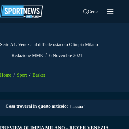
Salta
al
Cerca
contenuto
Serie A1: Venezia al difficile ostacolo Olimpia Milano
Redazione MME
6 Novembre 2021
Home
/
Sport
/
Basket
Cosa troverai in questo articolo:
mostra
PREVIEW OLIMPIA MILANO – REYER VENEZIA