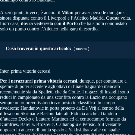
A zero punti, invece, è ancora il
Milan
per aver perso le due gare
sinora disputate contro il Liverpool e l’Atletico Madrid. Questa volta,
fuori casa,
dovrà vedersela con il Porto
che ha sinora conquistato
solo un punto contro l’Atletico nella gara di esordio.
Cosa troverai in questo articolo:
mostra
Inter, prima vittoria cercasi
Per i nerazzurri prima vittoria cercasi
, dunque, per continuare a
sperare di poter accedere agli ottavi di finale traguardo mancato
recentemente sia da Spalletti che da Conte. I ragazzi di Inzaghi sono
reduci in campionato da una sconfitta contro la Lazio ma occupano
sempre un onorevolissimo terzo posto in classifica. In campo
rivedremo Handanovic in porta protetto da De Vrij al centro della
difesa con Skriniar e Bastoni laterali. Fiducia anche al tandem
d’attacco Dzeko e Lautaro Martinez ed al centrocampo formato da
Dumfries, Barella, Brozovic, Calhanoglu e Perisic. Sul versante
opposto in attacco di punta spazio a Yakhshibaev alle cui spalle