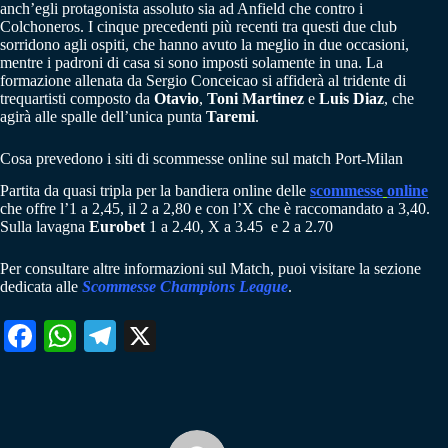
anch’egli protagonista assoluto sia ad Anfield che contro i
Colchoneros. I cinque precedenti più recenti tra questi due club
sorridono agli ospiti, che hanno avuto la meglio in due occasioni,
mentre i padroni di casa si sono imposti solamente in una. La
formazione allenata da Sergio Conceicao si affiderà al tridente di
trequartisti composto da
Otavio
,
Toni Martinez
e
Luis Diaz
, che
agirà alle spalle dell’unica punta
Taremi
.
Cosa prevedono i siti di scommesse online sul match Port-Milan
Partita da quasi tripla per la bandiera online delle
scommesse
online
che offre l’1 a 2,45, il 2 a 2,80 e con l’X che è raccomandato a 3,40.
Sulla lavagna
Eurobet
1 a 2.40, X a 3.45 e 2 a 2.70
Per consultare altre informazioni sul Match, puoi visitare la sezione
dedicata alle
Scommesse Champions League
.
Fa
W
Te
X
ce
ha
le
bo
ts
gr
ok
A
a