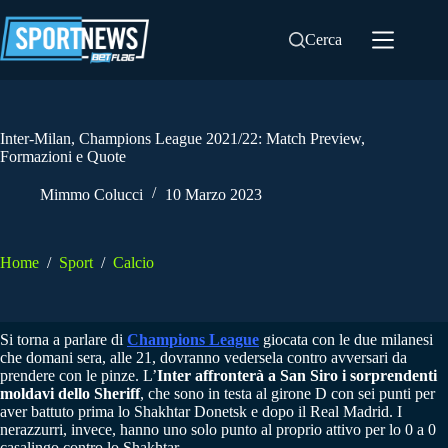
Salta
al
Cerca
contenuto
Inter-Milan, Champions League 2021/22: Match Preview,
Formazioni e Quote
Mimmo Colucci
10 Marzo 2023
Home
/
Sport
/
Calcio
Si torna a parlare di
Champions League
giocata con le due milanesi
che domani sera, alle 21, dovranno vedersela contro avversari da
prendere con le pinze. L’
Inter affronterà a San Siro i sorprendenti
moldavi dello Sheriff
, che sono in testa al girone D con sei punti per
aver battuto prima lo Shakhtar Donetsk e dopo il Real Madrid. I
nerazzurri, invece, hanno uno solo punto al proprio attivo per lo 0 a 0
casalingo contro lo Shakhtar.