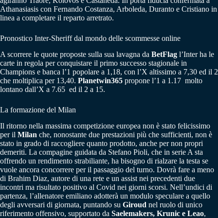
agiranno Traore, Kolovos e Castaneda. In porta fiducia confermata a
Athanasiasis con Fernando Costanza, Arboleda, Duranto e Cristiano in
linea a completare il reparto arretrato.
Pronostico Inter-Sheriff dal mondo delle scommesse online
A scorrere le quote proposte sulla sua lavagna da
BetFlag
l’Inter ha le
carte in regola per conquistare il primo successo stagionale in
Champions e banca l’1 popolare a 1,18, con l’X altissimo a 7,30 ed il 2
che moltiplica per 13,40.
Planetwin365
propone l’1 a 1.17 molto
lontano dall’X a 7.65 ed il 2 a 15.
La formazione del Milan
Il ritorno nella massima competizione europea non è stato felicissimo
per il
Milan
che, nonostante due prestazioni più che sufficienti, non è
stato in grado di raccogliere quanto prodotto, anche per non propri
demeriti. La compagine guidata da Stefano Pioli, che in serie A sta
offrendo un rendimento strabiliante, ha bisogno di rialzare la testa se
vuole ancora concorrere per il passaggio del turno. Dovrà fare a meno
di Brahim Diaz, autore di una rete e un assist nei precedenti due
incontri ma risultato positivo al Covid nei giorni scorsi. Nell’undici di
partenza, l’allenatore emiliano adotterà un modulo speculare a quello
degli avversari di giornata, puntando su
Giroud
nel ruolo di unico
riferimento offensivo, supportato da
Saelemakers, Krunic e Leao
,