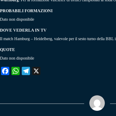
PROBABILI FORMAZIONI
Dato non disponibile
DOVE VEDERLA IN TV
Il match Hamburg – Heidelberg, valevole per il sesto turno della BBL i
QUOTE
Dato non disponibile
Fa
W
Te
X
ce
ha
le
bo
ts
gr
ok
A
a
pp
m