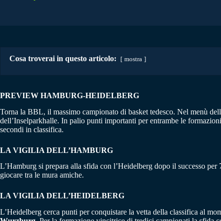
Cosa troverai in questo articolo:
mostra
PREVIEW HAMBURG-HEIDELBERG
Torna la BBL, il massimo campionato di basket tedesco. Nel menù della 
dell’Inselparkhalle. In palio punti importanti per entrambe le formazioni
secondi in classifica.
LA VIGILIA DELL’HAMBURG
L’Hamburg si prepara alla sfida con l’Heidelberg dopo il successo pe
giocare tra le mura amiche.
LA VIGILIA DELL’
HEIDELBERG
L’Heidelberg cerca punti per conquistare la vetta della classifica al m
Wurzburg
. Per la formazione vincitrice di tredici campionati la sfida