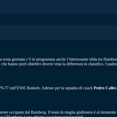
sesta giornata c’è in programma anche l’interessante sfida tra Hamburg
 che hanno però obiettivi diversi vista la differenza in classifica. I pad
r 79-77 sull’EWE Baskets. Adesso per la squadra di coach
Pedro Calles
omento occupata dal Bamberg. Il team in maglia giallonera è al momento i
 con l’Hamburg è una ghiotta occasione per far punti.