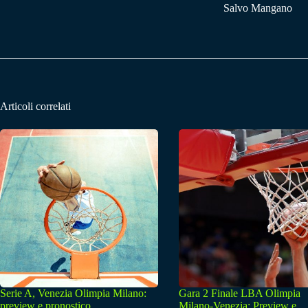
Salvo Mangano
Articoli correlati
Serie A, Venezia Olimpia Milano:
Gara 2 Finale LBA Olimpia
preview e pronostico
Milano-Venezia: Preview e