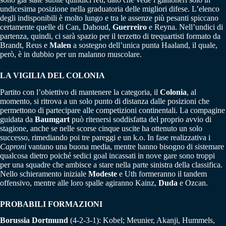
undicesima posizione nella graduatoria delle migliori difese. L’elenco
degli indisponibili è molto lungo e tra le assenze più pesanti spiccano
certamente quelle di Can, Dahoud,
Guerreiro
e Reyna. Nell’undici di
partenza, quindi, ci sarà spazio per il terzetto di trequartisti formato da
Brandt, Reus e
Malen
a sostegno dell’unica punta Haaland, il quale,
però, è in dubbio per un malanno muscolare.
LA VIGILIA DEL COLONIA
Partito con l’obiettivo di mantenere la categoria, il
Colonia
, al
momento, si ritrova a un solo punto di distanza dalle posizioni che
permettono di partecipare alle competizioni continentali. La compagine
guidata da
Baumgart
può ritenersi soddisfatta del proprio avvio di
stagione, anche se nelle scorse cinque uscite ha ottenuto un solo
successo, rimediando poi tre pareggi e un k.o. In fase realizzativa i
Caproni
vantano una buona media, mentre hanno bisogno di sistemare
qualcosa dietro poiché sedici goal incassati in nove gare sono troppi
per una squadre che ambisce a stare nella parte sinistra della classifica.
Nello schieramento iniziale
Modeste
e Uth formeranno il tandem
offensivo, mentre alle loro spalle agiranno Kainz,
Duda
e Ozcan.
PROBABILI FORMAZIONI
Borussia Dortmund
(4-2-3-1): Kobel; Meunier, Akanji, Hummels,