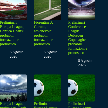
Preliminari
Fiorentina A
Preliminari
Europa League,
Coruna,
Conference
Benfica Hearts:
amichevole:
League,
probabili
probabili
Debrecen
formazioni e
formazioni e
Copenaghen:
pronostico
pronostico
probabili
formazioni e
6 Agosto
6 Agosto
pronostico
2026
2026
6 Agosto
2026
Europa League
Preliminari
Preliminari
preliminari, Paok
Europa League,
Europa League,