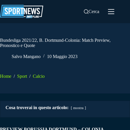
Salta
al
Cerca
contenuto
Bundesliga 2021/22, B. Dortmund-Colonia: Match Preview,
Pronostico e Quote
Salvo Mangano
10 Maggio 2023
Home
/
Sport
/
Calcio
Cosa troverai in questo articolo:
mostra
PREVIEW BORUSSIA DORTMUND – COLONIA