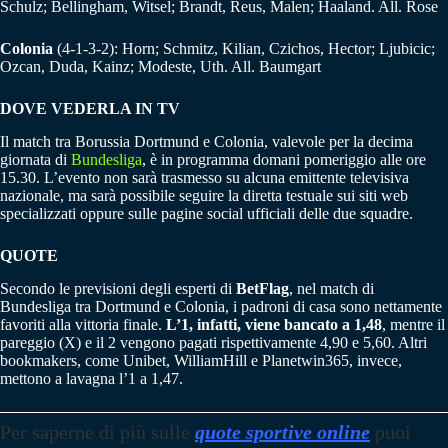
Schulz; Bellingham, Witsel; Brandt, Reus, Malen; Haaland. All. Rose
Colonia
(4-1-3-2): Horn; Schmitz, Kilian, Czichos, Hector; Ljubicic;
Ozcan, Duda, Kainz; Modeste, Uth. All. Baumgart
DOVE VEDERLA IN TV
Il match tra Borussia Dortmund e Colonia, valevole per la decima
giornata di
Bundesliga
, è in programma domani pomeriggio alle ore
15.30. L’evento non sarà trasmesso su alcuna emittente televisiva
nazionale, ma sarà possibile seguire la diretta testuale sui siti web
specializzati oppure sulle pagine social ufficiali delle due squadre.
QUOTE
Secondo le previsioni degli esperti di
BetFlag
, nel match di
Bundesliga tra Dortmund e Colonia, i padroni di casa sono nettamente
favoriti alla vittoria finale.
L’1, infatti, viene bancato a 1,48
, mentre il
pareggio (X) e il 2 vengono pagati rispettivamente 4,90 e 5,60. Altri
bookmakers, come Unibet, WilliamHill e Planetwin365, invece,
mettono a lavagna l’1 a 1,47.
Per saperne di più
sulle
quote sportive online
puoi