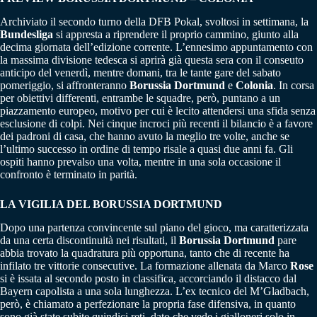
Archiviato il secondo turno della DFB Pokal, svoltosi in settimana, la
Bundesliga
si appresta a riprendere il proprio cammino, giunto alla
decima giornata dell’edizione corrente. L’ennesimo appuntamento con
la massima divisione tedesca si aprirà già questa sera con il conseuto
anticipo del venerdì, mentre domani, tra le tante gare del sabato
pomeriggio, si affronteranno
Borussia Dortmund
e
Colonia
. In corsa
per obiettivi differenti, entrambe le squadre, però, puntano a un
piazzamento europeo, motivo per cui è lecito attendersi una sfida senza
esclusione di colpi. Nei cinque incroci più recenti il bilancio è a favore
dei padroni di casa, che hanno avuto la meglio tre volte, anche se
l’ultimo successo in ordine di tempo risale a quasi due anni fa. Gli
ospiti hanno prevalso una volta, mentre in una sola occasione il
confronto è terminato in parità.
LA VIGILIA DEL BORUSSIA DORTMUND
Dopo una partenza convincente sul piano del gioco, ma caratterizzata
da una certa discontinuità nei risultati, il
Borussia Dortmund
pare
abbia trovato la quadratura più opportuna, tanto che di recente ha
infilato tre vittorie consecutive. La formazione allenata da Marco
Rose
si è issata al secondo posto in classifica, accorciando il distacco dal
Bayern capolista a una sola lunghezza. L’ex tecnico del M’Gladbach,
però, è chiamato a perfezionare la propria fase difensiva, in quanto
sono già state subite quindici reti, dato che vede i gialloneri solo in