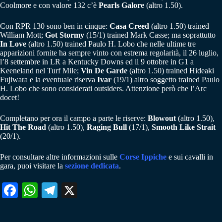
Coolmore e con valore 132 c’è
Pearls Galore
(altro 1.50).
Con RPR 130 sono ben in cinque:
Casa Creed
(altro 1.50) trained
William Mott;
Got Stormy
(15/1) trained Mark Casse; ma soprattutto
In Love
(altro 1.50) trained Paulo H. Lobo che nelle ultime tre
apparizioni fornite ha sempre vinto con estrema regolarità, il 26 luglio,
l’8 settembre in LR a Kentucky Downs ed il 9 ottobre in G1 a
Keeneland nel Turf Mile;
Vin De Garde
(altro 1.50) trained Hideaki
Fujiwara e la eventuale riserva
Ivar
(19/1) altro soggetto trained Paulo
H. Lobo che sono considerati outsiders. Attenzione però che l’Arc
docet!
Completano per ora il campo a parte le riserve:
Blowout
(altro 1.50),
Hit The Road
(altro 1.50),
Raging Bull
(17/1),
Smooth Like Strait
(20/1).
Per consultare altre informazioni sulle
Corse Ippiche
e sui cavalli in
gara, puoi visitare la
sezione dedicata
.
Fa
W
Te
X
ce
ha
le