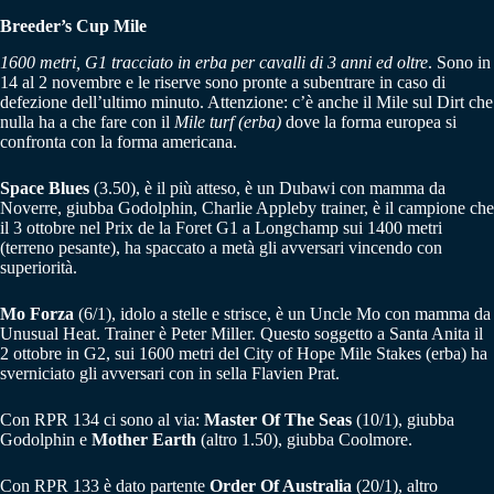
Breeder’s Cup Mile
1600 metri, G1 tracciato in erba per cavalli di 3 anni ed oltre
. Sono in
14 al 2 novembre e le riserve sono pronte a subentrare in caso di
defezione dell’ultimo minuto. Attenzione: c’è anche il Mile sul Dirt che
nulla ha a che fare con il
Mile turf (erba)
dove la forma europea si
confronta con la forma americana.
Space Blues
(3.50), è il più atteso, è un Dubawi con mamma da
Noverre, giubba Godolphin, Charlie Appleby trainer, è il campione che
il 3 ottobre nel Prix de la Foret G1 a Longchamp sui 1400 metri
(terreno pesante), ha spaccato a metà gli avversari vincendo con
superiorità.
Mo Forza
(6/1), idolo a stelle e strisce, è un Uncle Mo con mamma da
Unusual Heat. Trainer è Peter Miller. Questo soggetto a Santa Anita il
2 ottobre in G2, sui 1600 metri del City of Hope Mile Stakes (erba) ha
sverniciato gli avversari con in sella Flavien Prat.
Con RPR 134 ci sono al via:
Master Of The Seas
(10/1), giubba
Godolphin e
Mother Earth
(altro 1.50), giubba Coolmore.
Con RPR 133 è dato partente
Order Of Australia
(20/1), altro