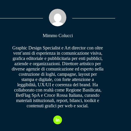
bo
ts
gr
ok
A
a
pp
m
Mimmo Colucci
Graphic Design Specialist e Art director con oltre
vent’anni di esperienza in comunicazione visiva,
grafica editoriale e pubblicitaria per enti pubblici,
aziende e organizzazioni. Direttore artistico per
diverse agenzie di comunicazione ed esperto nella
costruzione di loghi, campagne, layout per
stampa e digitale, con forte attenzione a
leggibilità, UX/UI e coerenza del brand. Ha
collaborato con realtà come Regione Basilicata,
BetFlag SpA e Croce Rossa Italiana, curando
materiali istituzionali, report, bilanci, toolkit e
contenuti grafici per web e social.