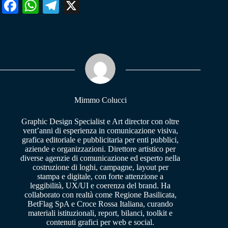
Fa
W
Te
X
ce
ha
le
bo
ts
gr
ok
A
a
pp
m
Mimmo Colucci
Graphic Design Specialist e Art director con oltre
vent’anni di esperienza in comunicazione visiva,
grafica editoriale e pubblicitaria per enti pubblici,
aziende e organizzazioni. Direttore artistico per
diverse agenzie di comunicazione ed esperto nella
costruzione di loghi, campagne, layout per
stampa e digitale, con forte attenzione a
leggibilità, UX/UI e coerenza del brand. Ha
collaborato con realtà come Regione Basilicata,
BetFlag SpA e Croce Rossa Italiana, curando
materiali istituzionali, report, bilanci, toolkit e
contenuti grafici per web e social.