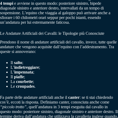
4 tempi
e avviene in questo modo: posteriore sinistro, bipede
diagonale sinistro e anteriore destro, intervallati da un tempo di
sospensione. L’equino che viaggia al galoppo può arrivare anche a
sfiorare i 60 chilometri orari seppur per pochi istanti, essendo
un’andatura per lui estremamente faticosa.
Le Andature Artificiali dei Cavalli: le Tipologie più Conosciute
Prendono il nome di andature artificiali del cavallo, invece, tutte quelle
andature che vengono acquisite dall’equino con l’addestramento. Tra
queste si annoverano:
Il
salto
;
L’
indietreggiare
;
L’
impennata
;
Il
piaffe
;
La
courbette
;
Le
croupades
.
Fa parte delle andature artificiali anche il
canter
: se ti stai chiedendo
cos’è, eccoti la risposta. Definiamo canter, conosciuta anche come
“piccolo trotto”
, quell’andatura in 3 tempi eseguita dal cavallo in
questo modo: posteriore sinistro, diagonale sinistro e anteriore destro. Il
termine deriva dall’andatura che utilizzava la cavalleria inglese quando,