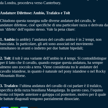
da Londra, procedeva verso Canterbury.
Andature Difettose: Ambio, Trafalco e Tolt
Chiudono questa rassegna sulle diverse andature del cavallo, le
andature difettose, cioè specifiche di una particolare razza o derivata da
un ‘difetto’ dell’equino stesso. Vale la pena citare:
1. Ambio
(o amble): l’andatura del cavallo ambio è in 2 tempi, non
basculata. In particolare, gli arti sono associati nel movimento
simultaneo in avanti o indietro per due battute bipedali;
2. Tolt
: il tolt è una variante dell’ambio in 4 tempi. Si contraddistingue
per il fatto che il cavallo, quando esegue questa andatura, ha sempre
almeno uno zoccolo a terra. Viene considerata tra le andature del
cavallo islandese, in quanto è naturale nel pony islandese o nel Rocky
Mountain Horse.
3. Trafalco
: l’ultima andatura del cavallo di cui parlare è il trafalco,
specifica della razza brasiliana Mangalarga. In questo caso, l’equino
trotta col bipede anteriore e galoppa col posteriore, motivo per il quale
le battute diagonali vengono parzialmente dissociate.