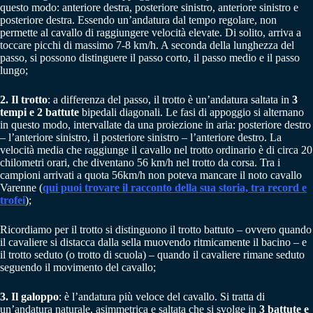
questo modo: anteriore destra, posteriore sinistro, anteriore sinistro e
posteriore destra. Essendo un’andatura dal tempo regolare, non
permette al cavallo di raggiungere velocità elevate. Di solito, arriva a
toccare picchi di massimo 7-8 km/h. A seconda della lunghezza del
passo, si possono distinguere il passo corto, il passo medio e il passo
lungo;
2. Il trotto
: a differenza del passo, il trotto è un’andatura saltata in
3
tempi e 2 battute
bipedali diagonali. Le fasi di appoggio si alternano
in questo modo, intervallate da una proiezione in aria: posteriore destro
– l’anteriore sinistro, il posteriore sinistro – l’anteriore destro. La
velocità media che raggiunge il cavallo nel trotto ordinario è di circa 20
chilometri orari, che diventano 56 km/h nel trotto da corsa. Tra i
campioni arrivati a quota 56km/h non poteva mancare il noto cavallo
Varenne (
qui puoi trovare il racconto della sua storia, tra record e
trofei
);
Ricordiamo per il trotto si distinguono il trotto battuto – ovvero quando
il cavaliere si distacca dalla sella muovendo ritmicamente il bacino – e
il trotto seduto (o trotto di scuola) – quando il cavaliere rimane seduto
seguendo il movimento del cavallo;
3. Il galoppo
: è l’andatura più veloce del cavallo. Si tratta di
un’andatura naturale, asimmetrica e saltata che si svolge in
3 battute e