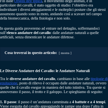
Fin dalle
Origini dell’Ippica
, il movimento degli animali, e in
particolare dei cavalli, è stato oggetto di studio: l’obiettivo era
individuare i diversi atteggiamenti e le molteplici posture che gli stessi
assumono quando sono in moto, andando così a scavare nel campo
della biomeccanica, della fisiologia e non solo.
In questa guida proveremo ad entrare nel dettaglio, soffermandoci
sull’
elenco andature del cavallo
: dalle andature naturali a quelle
artificiali, senza dimenticare le andature difettose.
Cosa troverai in questo articolo:
mostra
Le Diverse Andature del Cavallo: le Andature Naturali
Tra le
diverse andature del cavallo
, cambiano in base alle
tipologie di
equitazione
, posto di rilievo è occupato dalle andature naturali, ovvero
quelle che il cavallo esegue in maniera del tutto istintiva. Tra queste si
annoverano il passo, il trotto e il galoppo. Le spieghiamo di seguito:
1. Il passo
: il passo è un’andatura camminata a
4 battute e a 4 tempi
.
Viene eseguita dal cavallo appoggiando le zampe una dopo l’altra in