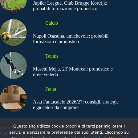
Jupiler League, Club Brugge Kortrijk:
probabili formazioni e pronostico
Calcio
Napoli Osasuna, amichevole: probabili
formazioni e pronostico
Tennis
Musetti Mejia, 2T Montreal: pronostico e
dove vederla
Fanta
Asta Fantacalcio 2026/27: consigli, strategie
e giocatori da comprare
Questo sito utilizza cookie propri e di terzi per migliorare i
SportNews.BetFlag -
Copyright © 2025
servizi e analizzare le preferenze dei suoi utenti. Cliccando su
Questo sito non
SportNews BetFlag