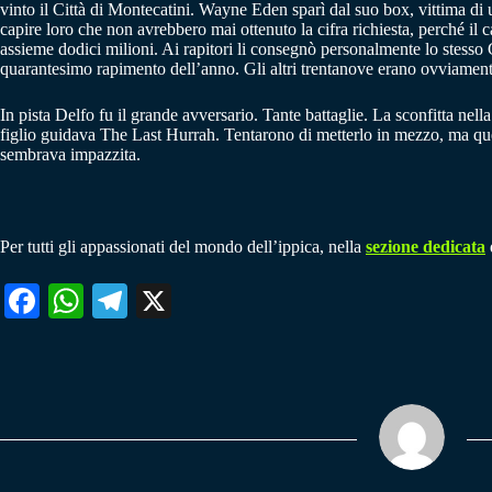
vinto il Città di Montecatini. Wayne Eden sparì dal suo box, vittima di
capire loro che non avrebbero mai ottenuto la cifra richiesta, perché il c
assieme dodici milioni. Ai rapitori li consegnò personalmente lo stesso 
quarantesimo rapimento dell’anno. Gli altri trentanove erano ovviamen
In pista Delfo fu il grande avversario. Tante battaglie. La sconfitta ne
figlio guidava The Last Hurrah. Tentarono di metterlo in mezzo, ma qu
sembrava impazzita.
Per tutti gli appassionati del mondo dell’ippica, nella
sezione dedicata
Fa
W
Te
X
ce
ha
le
bo
ts
gr
ok
A
a
pp
m