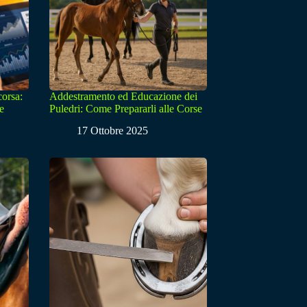
corsa:
Addestramento ed Educazione dei
e
Puledri: Come Prepararli alle Corse
17 Ottobre 2025