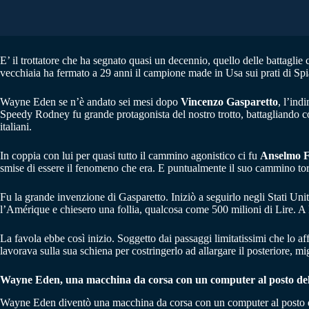
E’ il trottatore che ha segnato quasi un decennio, quello delle battaglie
vecchiaia ha fermato a 29 anni il campione made in Usa sui prati di Spi
Wayne Eden se n’è andato sei mesi dopo
Vincenzo Gasparetto
, l’ind
Speedy Rodney fu grande protagonista del nostro trotto, battagliando con
italiani.
In coppia con lui per quasi tutto il cammino agonistico ci fu
Anselmo F
smise di essere il fenomeno che era. E puntualmente il suo cammino tor
Fu la grande invenzione di Gasparetto. Iniziò a seguirlo negli Stati Unit
l’Amérique e chiesero una follia, qualcosa come 500 milioni di Lire. A 
La favola ebbe così inizio. Soggetto dai passaggi limitatissimi che lo 
lavorava sulla sua schiena per costringerlo ad allargare il posteriore, m
Wayne Eden, una macchina da corsa con un computer al posto del
Wayne Eden diventò una macchina da corsa con un computer al posto del 