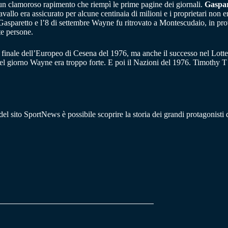
 un clamoroso rapimento che riempì le prime pagine dei giornali.
Gaspar
avallo era assicurato per alcune centinaia di milioni e i proprietari non 
Gasparetto e l’8 di settembre Wayne fu ritrovato a Montescudaio, in prov
te persone.
lla finale dell’Europeo di Cesena del 1976, ma anche il successo nel Lot
el giorno Wayne era troppo forte. E poi il Nazioni del 1976. Timothy T
del sito SportNews è possibile scoprire la storia dei grandi protagonisti d