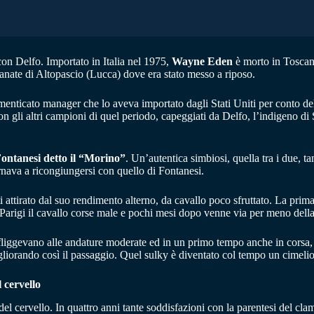
 con Delfo. Importato in Italia nel 1975,
Wayne Eden
è morto in Toscana
anate di Altopascio (Lucca) dove era stato messo a riposo.
imenticato manager che lo aveva importato dagli Stati Uniti per conto dell
 gli altri campioni di quel periodo, capeggiati da Delfo, l’indigeno di S
ontanesi detto il “Morino”
. Un’autentica simbiosi, quella tra i due, 
nava a ricongiungersi con quello di Fontanesi.
i attirato dal suo rendimento alterno, da cavallo poco sfruttato. La prima
Parigi il cavallo corse male e pochi mesi dopo venne via per meno della
affliggevano alle andature moderate ed in un primo tempo anche in corsa,
igliorando così il passaggio. Quel sulky è diventato col tempo un cimelio
 cervello
cervello. In quattro anni tante soddisfazioni con la parentesi del cla