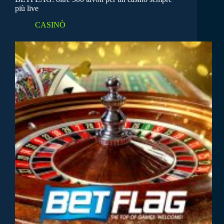
più live
CASINÒ