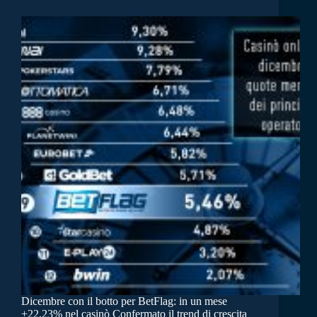
Dicembre con il botto per BetFlag: in un mese
+22,23% nel casinò Confermato il trend di crescita