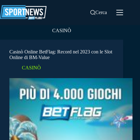
Salta
al
Cerca
contenuto
CASINÒ
Casinò Online BetFlag: Record nel 2023 con le Slot
Online di BM-Value
CASINÒ