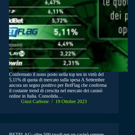
Confermato il nono posto nella top ten in virtù del
5,11% di quota di mercato sulla spesa A Settembre
ancora un segno positivo per BetFlag che conferma
il costante trend di crescita nel mercato dei casinò
online in Italia. Consolida…
Giusi Carbone
19 Ottobre 2023
BETFLAG: oltre 500 tavoli per un casinò sempre