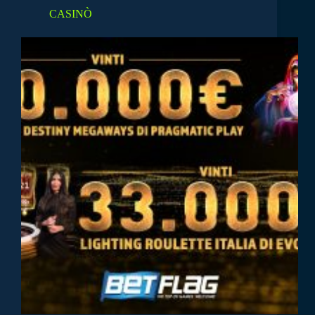
CASINÒ