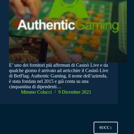
E’ uno dei fornitori più affermati di Casinò Live e da
qualche giorno è arrivato ad arricchire il Casinò Live
di BetFlag. Authentic Gaming, il nome dell’azienda,
è stata fondata nel 2015 e già conta su una
cinquantina di dipendenti…
Mimmo Colucci
9 Dicembre 2021
SUCC