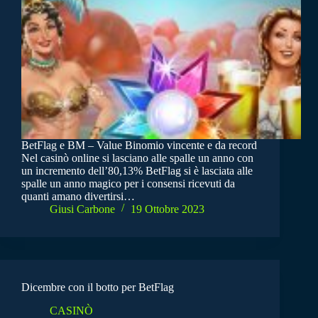
BetFlag e BM – Value Binomio vincente e da record
Nel casinò online si lasciano alle spalle un anno con
un incremento dell’80,13% BetFlag si è lasciata alle
spalle un anno magico per i consensi ricevuti da
quanti amano divertirsi…
Giusi Carbone
19 Ottobre 2023
Dicembre con il botto per BetFlag
CASINÒ