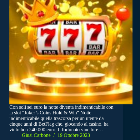
Con soli sei euro la notte diventa indimenticabile con
la slot “Joker’s Coins Hold & Win” Notte
indimenticabile quella trascorsa per un utente da
cinque anni di BetFlag che, giocando al casinò, ha
vinto ben 240.000 euro. Il fortunato vincitore…
Giusi Carbone
19 Ottobre 2023