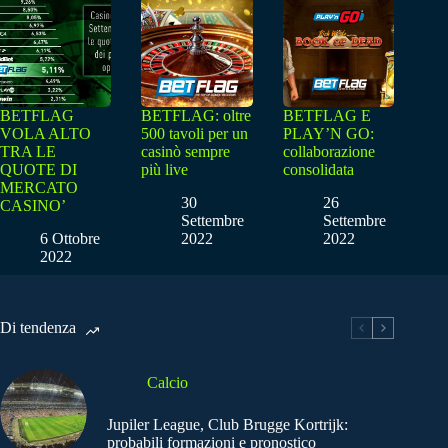
BETFLAG
BETFLAG: oltre
BETFLAG E
VOLA ALTO
500 tavoli per un
PLAY’N GO:
TRA LE
casinò sempre
collaborazione
QUOTE DI
più live
consolidata
MERCATO
30
26
CASINO’
Settembre
Settembre
6 Ottobre
2022
2022
2022
Di tendenza
Calcio
Jupiler League, Club Brugge Kortrijk:
probabili formazioni e pronostico