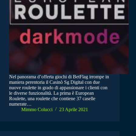
Nel panorama d’offerta giochi di BetFlag irrompe in
maniera perentoria il Casinò Sg Digital con due
nuove roulette in grado di appassionare i clienti con
le diverse funzionalità. La prima è European
Roulette, una roulette che contiene 37 caselle
numerate…
Mimmo Colucci
23 Aprile 2021