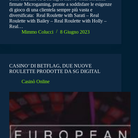
firmate Microgaming, pronte a soddisfare le esigenze
di gioco di una clientela sempre più vasta e
diversificata: Real Roulette with Sarati – Real
Roulette with Bailey – Real Roulette with Holly –
Real…
Mimmo Colucci
8 Giugno 2023
CASINO’ DI BETFLAG, DUE NUOVE
ROULETTE PRODOTTE DA SG DIGITAL
Casinò Online