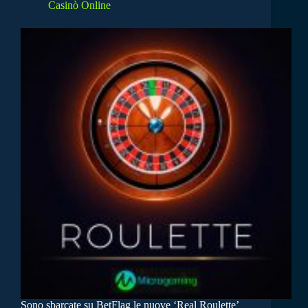
Casinò Online
Sono sbarcate su BetFlag le nuove ‘Real Roulette’