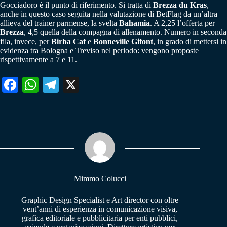
Gocciadoro è il punto di riferimento. Si tratta di
Brezza du Kras
,
anche in questo caso seguita nella valutazione di BetFlag da un’altra
allieva del trainer parmense, la svelta
Bahamia
. A 2,25 l’offerta per
Brezza
, 4,5 quella della compagna di allenamento. Numero in seconda
fila, invece, per
Birba Caf
e
Bonneville Gifont
, in grado di mettersi in
evidenza tra Bologna e Treviso nel periodo: vengono proposte
rispettivamente a 7 e 11.
Fa
W
Te
X
ce
ha
le
bo
ts
gr
ok
A
a
pp
m
Mimmo Colucci
Graphic Design Specialist e Art director con oltre
vent’anni di esperienza in comunicazione visiva,
grafica editoriale e pubblicitaria per enti pubblici,