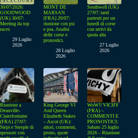
30/07/2026:
MONT DE
Southwell (UK)
GOODWOOD
MARSAN
27/07: tanti
(UK) 30/07:
[FRA] 29/07:
partenti per un
Meeting da top
riunione con psi
lunedì di corse
races
e psa. Analisi
con arrivi da
delle corse e
quota alta
29 Luglio
pronostici.
2026
27 Luglio
28 Luglio
2026
2026
Riunione a
King George VI
WoW!! VICHY
Deauville-
And Queen
(FRA) –
Clairefontaine
Elizabeth Stakes
COMMENTI E
(FRA) 27/07:
– Ascot (UK):
PRONOSTICI:
Siepi e Steeple di
attori, commenti,
Sabato 25 luglio
spessore con
prono, quote
2026 – Riunione