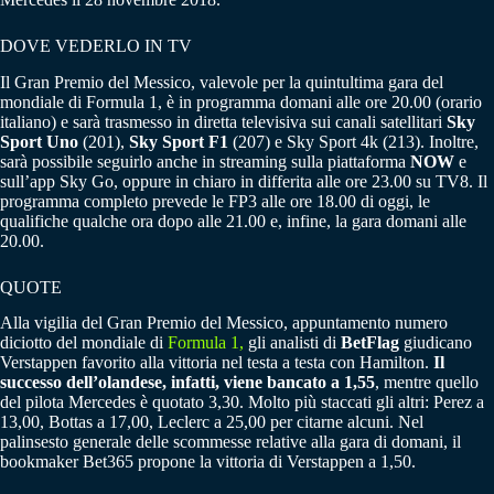
DOVE VEDERLO IN TV
Il Gran Premio del Messico, valevole per la quintultima gara del
mondiale di Formula 1, è in programma domani alle ore 20.00 (orario
italiano) e sarà trasmesso in diretta televisiva sui canali satellitari
Sky
Sport Uno
(201),
Sky Sport F1
(207) e Sky Sport 4k (213). Inoltre,
sarà possibile seguirlo anche in streaming sulla piattaforma
NOW
e
sull’app Sky Go, oppure in chiaro in differita alle ore 23.00 su TV8. Il
programma completo prevede le FP3 alle ore 18.00 di oggi, le
qualifiche qualche ora dopo alle 21.00 e, infine, la gara domani alle
20.00.
QUOTE
Alla vigilia del Gran Premio del Messico, appuntamento numero
diciotto del mondiale di
Formula 1,
gli analisti di
BetFlag
giudicano
Verstappen favorito alla vittoria nel testa a testa con Hamilton.
Il
successo dell’olandese, infatti, viene bancato a 1,55
, mentre quello
del pilota Mercedes è quotato 3,30. Molto più staccati gli altri: Perez a
13,00, Bottas a 17,00, Leclerc a 25,00 per citarne alcuni. Nel
palinsesto generale delle scommesse relative alla gara di domani, il
bookmaker Bet365 propone la vittoria di Verstappen a 1,50.