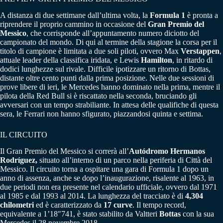
A distanza di due settimane dall’ultima volta, la
Formula 1
è pronta a
riprendere il proprio cammino in occasione del
Gran Premio del
Messico
, che corrisponde all’appuntamento numero diciotto del
campionato del mondo. Di qui al termine della stagione la corsa per il
titolo di campione è limitata a due soli piloti, ovvero Max
Verstappen
,
attuale leader della classifica iridata, e Lewis
Hamilton
, in ritardo di
dodici lunghezze sul rivale. Difficile ipotizzare un ritorno di Bottas,
distante oltre cento punti dalla prima posizione. Nelle due sessioni di
prove libere di ieri, le Mercedes hanno dominato nella prima, mentre il
pilota della Red Bull si è riscattato nella seconda, bruciando gli
avversari con un tempo strabiliante. In attesa delle qualifiche di questa
sera, le Ferrari non hanno sfigurato, piazzandosi quinta e settima.
IL CIRCUITO
Il Gran Premio del Messico si correrà all’
Autódromo Hermanos
Rodríguez,
situato all’interno di un parco nella periferia di Città del
Messico. Il circuito torna a ospitare una gara di Formula 1 dopo un
anno di assenza, anche se dopo l’inaugurazione, risalente al 1963, in
due periodi non era presente nel calendario ufficiale, ovvero dal 1971
al 1985 e dal 1993 al 2014. La lunghezza del tracciato è di
4,304
chilometri
ed è caratterizzato da
17 curve
. Il tempo record,
equivalente a 1’18″741, è stato stabilito da Valtteri
Bottas
con la sua
Mercedes il 28 novembre 2018.