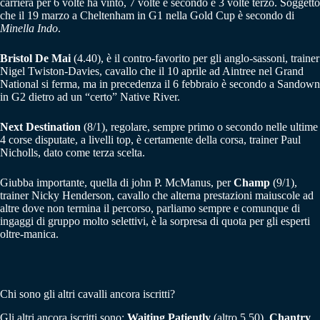
carriera per 6 volte ha vinto, 7 volte è secondo e 3 volte terzo. Soggetto
che il 19 marzo a Cheltenham in G1 nella Gold Cup è secondo di
Minella Indo
.
Bristol De Mai
(4.40), è il contro-favorito per gli anglo-sassoni, trainer
Nigel Twiston-Davies, cavallo che il 10 aprile ad Aintree nel Grand
National si ferma, ma in precedenza il 6 febbraio è secondo a Sandown
in G2 dietro ad un “certo” Native River.
Next Destination
(8/1), regolare, sempre primo o secondo nelle ultime
4 corse disputate, a livelli top, è certamente della corsa, trainer Paul
Nicholls, dato come terza scelta.
Giubba importante, quella di john P. McManus, per
Champ
(9/1),
trainer Nicky Henderson, cavallo che alterna prestazioni maiuscole ad
altre dove non termina il percorso, parliamo sempre e comunque di
ingaggi di gruppo molto selettivi, è la sorpresa di quota per gli esperti
oltre-manica.
Chi sono gli altri cavalli ancora iscritti?
Gli altri ancora iscritti sono:
Waiting Patiently
(altro 5.50),
Chantry