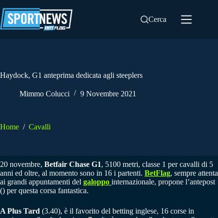
Salta
al
Cerca
contenuto
Haydock, G1 anteprima dedicata agli steeplers
Mimmo Colucci
9 Novembre 2021
Home
/
Cavalli
20 novembre,
Betfair Chase G1
, 5100 metri, classe 1 per cavalli di 5
anni ed oltre, al momento sono in 16 i partenti.
BetFlag
, sempre attenta
ai grandi appuntamenti del
galoppo
internazionale, propone l’antepost
() per questa corsa fantastica.
A Plus Tard
(3.40), è il favorito del betting inglese, 16 corse in