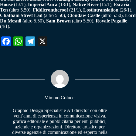
House
(13/1),
Imperial Aura
(13/1),
Native River
(15/1),
Escaria
Ten
(altro 5.50),
Fiddlerontheroof
(21/1),
Lostintranslation
(26/1),
Chatham Street Lad
(altro 5.50),
Clondaw Castle
(altro 5.50),
Lord
Du Mesnil
(altro 5.50),
Sam Brown
(altro 5.50),
Royale Pagaille
(4/1).
Fa
W
Te
X
ce
ha
le
bo
ts
gr
ok
A
a
pp
m
Mimmo Colucci
Graphic Design Specialist e Art director con oltre
vent’anni di esperienza in comunicazione visiva,
grafica editoriale e pubblicitaria per enti pubblici,
aziende e organizzazioni. Direttore artistico per
diverse agenzie di comunicazione ed esperto nella