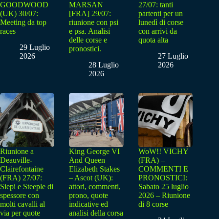
GOODWOOD
MARSAN
27/07: tanti
(UK) 30/07:
[FRA] 29/07:
partenti per un
Meeting da top
riunione con psi
lunedì di corse
races
e psa. Analisi
con arrivi da
delle corse e
quota alta
29 Luglio
pronostici.
2026
27 Luglio
28 Luglio
2026
2026
Riunione a
King George VI
WoW!! VICHY
Deauville-
And Queen
(FRA) –
Clairefontaine
Elizabeth Stakes
COMMENTI E
(FRA) 27/07:
– Ascot (UK):
PRONOSTICI:
Siepi e Steeple di
attori, commenti,
Sabato 25 luglio
spessore con
prono, quote
2026 – Riunione
molti cavalli al
indicative ed
di 8 corse
via per quote
analisi della corsa