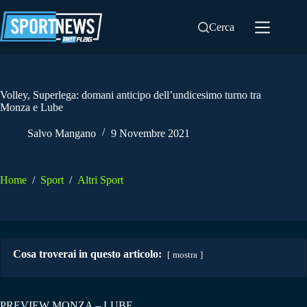
Salta
al
Cerca
contenuto
Volley, Superlega: domani anticipo dell’undicesimo turno tra
Monza e Lube
Salvo Mangano
9 Novembre 2021
Home
/
Sport
/
Altri Sport
Cosa troverai in questo articolo:
mostra
PREVIEW MONZA – LUBE