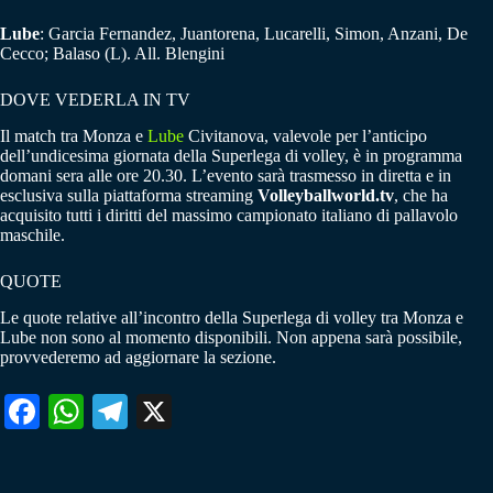
Lube
: Garcia Fernandez, Juantorena, Lucarelli, Simon, Anzani, De
Cecco; Balaso (L). All. Blengini
DOVE VEDERLA IN TV
Il match tra Monza e
Lube
Civitanova, valevole per l’anticipo
dell’undicesima giornata della Superlega di volley, è in programma
domani sera alle ore 20.30. L’evento sarà trasmesso in diretta e in
esclusiva sulla piattaforma streaming
Volleyballworld.tv
, che ha
acquisito tutti i diritti del massimo campionato italiano di pallavolo
maschile.
QUOTE
Le quote relative all’incontro della Superlega di volley tra Monza e
Lube non sono al momento disponibili. Non appena sarà possibile,
provvederemo ad aggiornare la sezione.
Fa
W
Te
X
ce
ha
le
bo
ts
gr