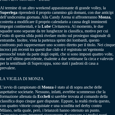
Al termine di un altro weekend appassionante di grande volley, la
Superlega
riprenderà il proprio cammino già domani, con due anticipi
dell’undicesima giornata. Alla Candy Arena si affronteranno
Monza
,
costretta a modificare il proprio calendario a causa degli imminenti
impegni continentali, e la
Lube
Civitanova. Al momento, le due
squadre sono separate da tre lunghezze in classifica, motivo per cui
l’esito di questa sfida potrà rivelare molto sul prosieguo stagionale di
entrambe. Inoltre, vista la partenza sprint dei lombardi, questo
confronto può rappresentare uno scontro diretto per il titolo. Nei cinque
incroci più recenti tra questi due club si è registrata un’egemonia
pressoché totale da parte degli ospiti, che si sono imposti quattro volte,
ma nell’ultimo precedente, risalente a due settimane fa circa e valevole
per la semifinale di Supercoppa, sono stati i padroni di casa a
prevalere.
LA VIGILIA DI MONZA
L’avvio di campionato di
Monza
è stato al di sopra anche delle
aspettative societarie. Nessuno, infatti, avrebbe scommesso che la
formazione allenata da
Eccheli
si sarebbe trovata al comando della
classifica dopo cinque gare disputate. Eppure, la realtà rivela questo,
con quattro vittorie conquistate e una sconfitta nel derby contro
Milano, nella quale, però, i brianzoli hanno ottenuto un punto.
L’organico conta interpreti sicuramente di spessore e i tredici punti