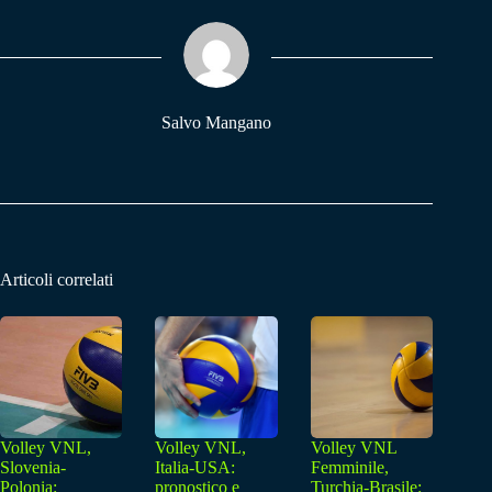
ok
A
a
pp
m
Salvo Mangano
Articoli correlati
Volley VNL,
Volley VNL,
Volley VNL
Slovenia-
Italia-USA:
Femminile,
Polonia:
pronostico e
Turchia-Brasile: