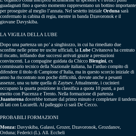
guadagnati fino a questo momento rappresentano un bottino importante
per proseguire al meglio l’annata. Nel sestetto iniziale
Orduna
sarà
confermato in cabina di regia, mentre in banda Dzavoronok e il
giovane Davyskiba.
LA VIGILIA DELLA LUBE
Dopo una partenza un po’ a singhiozzo, in cui ha rimediato due
sconfitte nelle prime tre uscite ufficiali, la
Lube
Civitanova ha centrato
il riscatto, infilando due successi arrivati grazie a prestazioni
convincenti. La compagine guidata da Chicco
Blengini
, ex
commissario tecnico della Nazionale italiana, ha l’arduo compito di
difendere il titolo di Campione d’Italia, ma in questo scorcio iniziale di
anno ha riscontrato non poche difficoltà, dovute anche a pesanti
assenze, una su tutte quella di Zaytsev. Attualmente, i cucinieri
occupano la quarta posizione in classifica a quota 10 punti, a pari
merito con Piacenza e Trento. Nella formazione di partenza
Juantorena
dovrebbe tornare dal primo minuto e completare il tandem
di lati con Lucarelli. Al palleggio ci sarà De Cecco.
PROBABILI FORMAZIONI
Monza:
Davyskiba, Galassi, Grozer, Dzavoronok, Grozdanov,
Orduna; Federici (L). All. Eccheli