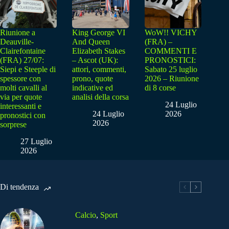
Riunione a
King George VI
WoW!! VICHY
Deauville-
And Queen
(FRA) –
Clairefontaine
Elizabeth Stakes
COMMENTI E
(FRA) 27/07:
– Ascot (UK):
PRONOSTICI:
Siepi e Steeple di
attori, commenti,
Sabato 25 luglio
spessore con
prono, quote
2026 – Riunione
molti cavalli al
indicative ed
di 8 corse
via per quote
analisi della corsa
24 Luglio
interessanti e
24 Luglio
2026
pronostici con
2026
sorprese
27 Luglio
2026
Di tendenza
Calcio
,
Sport