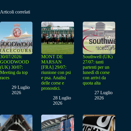
Articoli correlati
30/07/2026:
MONT DE
Southwell (UK)
GOODWOOD
MARSAN
27/07: tanti
(UK) 30/07:
[FRA] 29/07:
partenti per un
Meeting da top
riunione con psi
lunedì di corse
races
e psa. Analisi
con arrivi da
delle corse e
quota alta
29 Luglio
pronostici.
2026
27 Luglio
28 Luglio
2026
2026