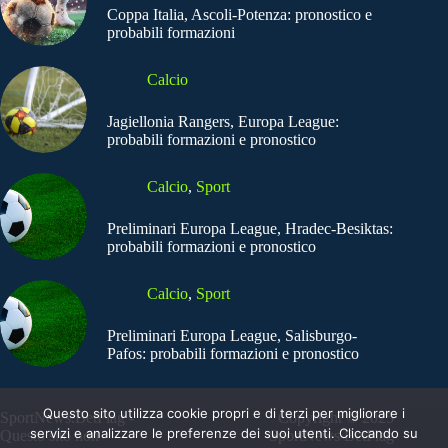
Coppa Italia, Ascoli-Potenza: pronostico e
probabili formazioni
Calcio
Jagiellonia Rangers, Europa League:
probabili formazioni e pronostico
Calcio
,
Sport
Preliminari Europa League, Hradec-Besiktas:
probabili formazioni e pronostico
Calcio
,
Sport
Preliminari Europa League, Salisburgo-
Pafos: probabili formazioni e pronostico
Questo sito utilizza cookie propri e di terzi per migliorare i
SportNews.BetFlag -
Copyright © 2025
servizi e analizzare le preferenze dei suoi utenti. Cliccando su
Questo sito non
SportNews BetFlag