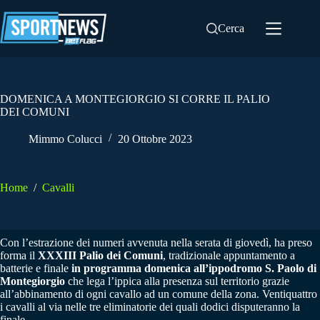
Salta
al
Cerca
contenuto
DOMENICA A MONTEGIORGIO SI CORRE IL PALIO
DEI COMUNI
Mimmo Colucci
20 Ottobre 2023
Home
/
Cavalli
Con l’estrazione dei numeri avvenuta nella serata di giovedì, ha preso
forma il
XXXIII Palio dei Comuni
, tradizionale appuntamento a
batterie e finale
in programma domenica all’ippodromo S. Paolo di
Montegiorgio
che lega l’ippica alla presenza sul territorio grazie
all’abbinamento di ogni cavallo ad un comune della zona. Ventiquattro
i cavalli al via nelle tre eliminatorie dei quali dodici disputeranno la
finale.