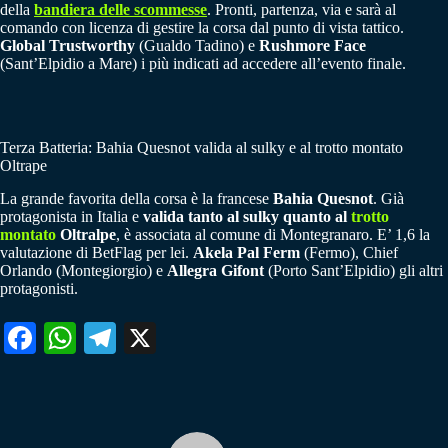
della
bandiera delle scommesse
. Pronti, partenza, via e sarà al
comando con licenza di gestire la corsa dal punto di vista tattico.
Global Trustworthy
(Gualdo Tadino) e
Rushmore Face
(Sant’Elpidio a Mare) i più indicati ad accedere all’evento finale.
Terza Batteria: Bahia Quesnot valida al sulky e al trotto montato
Oltrape
La grande favorita della corsa è la francese
Bahia Quesnot
. Già
protagonista in Italia e
valida tanto al sulky quanto al
trotto
montato
Oltralpe
, è associata al comune di Montegranaro. E’ 1,6 la
valutazione di BetFlag per lei.
Akela Pal Ferm
(Fermo), Chief
Orlando (Montegiorgio) e
Allegra Gifont
(Porto Sant’Elpidio) gli altri
protagonisti.
Fa
W
Te
X
ce
ha
le
bo
ts
gr
ok
A
a