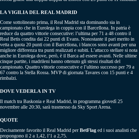
LA VIGILIA DEL REAL MADRID
Come sottolineato prima, il Real Madrid sta dominando sia in
campionato che in Eurolega in coppia con il Barcellona. In patria è
reduce da quattro vittorie consecutive: l’ultima per 71 a 48 contro il
Real Betis condita dai 22 punti di Evans. Nonostante il pari merito in
vetta a quota 20 punti con il Barcellona, i blancos sono avanti per una
migliore differenza tra punti realizzati e subiti. L’attacco stellare si nota
anche in Eurolega dove, però, è il Barca ad essere avanti. Nelle ultime
cinque partite, i madrileni hanno ottenuto gli stessi risultati del
campionato. Quattro vittorie consecutive e l’ultimo successo per 79 a
67 contro la Stella Rossa. MVP di giornata Tavares con 15 punti e 4
rimbalzi.
DOVE VEDERLA IN TV
Il match tra Baskonia e Real Madrid, in programma giovedì 25
novembre alle 20:30, sarà trasmesso da Sky Sport Arena.
QUOTE
Decisamente favorito il Real Madrid per
BetFlag
ed i suoi analisti che
propongono il 2 a 1,42, l’1 a 2,75.