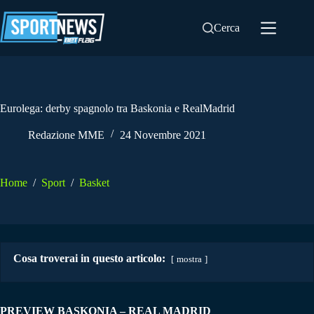
Salta
al
Cerca
contenuto
Eurolega: derby spagnolo tra Baskonia e RealMadrid
Redazione MME
24 Novembre 2021
Home
/
Sport
/
Basket
Cosa troverai in questo articolo:
mostra
PREVIEW BASKONIA – REAL MADRID