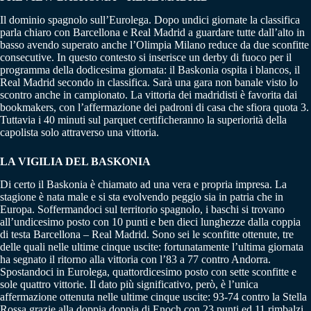
Il dominio spagnolo sull’Eurolega. Dopo undici giornate la classifica
parla chiaro con Barcellona e Real Madrid a guardare tutte dall’alto in
basso avendo superato anche l’Olimpia Milano reduce da due sconfitte
consecutive. In questo contesto si inserisce un derby di fuoco per il
programma della dodicesima giornata: il Baskonia ospita i blancos, il
Real Madrid secondo in classifica. Sarà una gara non banale visto lo
scontro anche in campionato. La vittoria dei madridisti è favorita dai
bookmakers, con l’affermazione dei padroni di casa che sfiora quota 3.
Tuttavia i 40 minuti sul parquet certificheranno la superiorità della
capolista solo attraverso una vittoria.
LA VIGILIA DEL BASKONIA
Di certo il Baskonia è chiamato ad una vera e propria impresa. La
stagione è nata male e si sta evolvendo peggio sia in patria che in
Europa. Soffermandoci sul territorio spagnolo, i baschi si trovano
all’undicesimo posto con 10 punti e ben dieci lunghezze dalla coppia
di testa Barcellona – Real Madrid. Sono sei le sconfitte ottenute, tre
delle quali nelle ultime cinque uscite: fortunatamente l’ultima giornata
ha segnato il ritorno alla vittoria con l’83 a 77 contro Andorra.
Spostandoci in Eurolega, quattordicesimo posto con sette sconfitte e
sole quattro vittorie. Il dato più significativo, però, è l’unica
affermazione ottenuta nelle ultime cinque uscite: 93-74 contro la Stella
Rossa grazie alla doppia doppia di Enoch con 23 punti ed 11 rimbalzi.