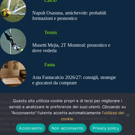
Calcio
Napoli Osasuna, amichevole: probabili
formazioni e pronostico
Tennis
Musetti Mejia, 2T Montreal: pronostico e
dove vederla
Fanta
Asta Fantacalcio 2026/27: consigli, strategie
e giocatori da comprare
Questo sito utilizza cookie propri e di terzi per migliorare i
SportNews.BetFlag -
Copyright © 2025
servizi e analizzare le preferenze dei suoi utenti. Cliccando su
Questo sito non
SportNews BetFlag
"Acconsento" l'utente accetta automaticamente
l'utilizzo dei
rappresenta una testata
Sede Legale: Via degli
giornalistica in quanto
Aldobrandeschi, 300 |
cookie.
viene aggiornato senza
00163 | Roma
Acconsento
Non acconsento
Privacy policy
alcuna periodicità