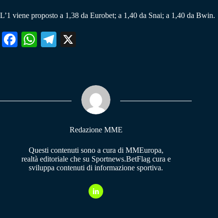
L’1 viene proposto a 1,38 da Eurobet; a 1,40 da Snai; a 1,40 da Bwin.
Fa
W
Te
X
ce
ha
le
bo
ts
gr
ok
A
a
pp
m
Redazione MME
Questi contenuti sono a cura di MMEuropa,
realtà editoriale che su Sportnews.BetFlag cura e
sviluppa contenuti di informazione sportiva.